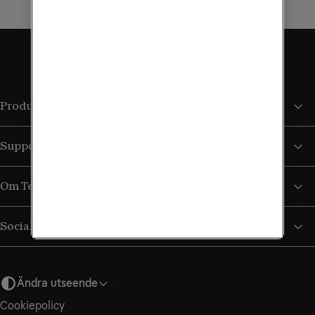
Produkter och tjänster
Support
Om Tele2
Sociala medier
Ändra utseende
Cookiepolicy