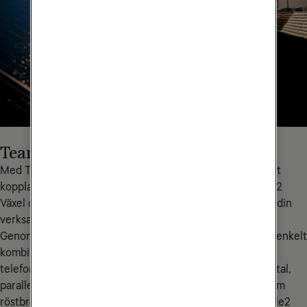
Teams Connect
Med Teams Connect kan du använda Teams som en enhet 
kopplad till din anknytning. Tjänsten är ett tillägg till Tele2 
Växel och minskar både administration och kostnader för din 
verksamhet.
Genom att ansluta företagets växel till Office 365 kan du enkelt 
kombinera funktionerna i Teams med en stabil 
telefoniplattform. Du kan därmed använda Teams för samtal, 
parallellt med din mobiltelefon. Alla telefonifunktioner som 
röstbrevlåda, svarsgrupper, telefonist och hänvisning i Tele2 