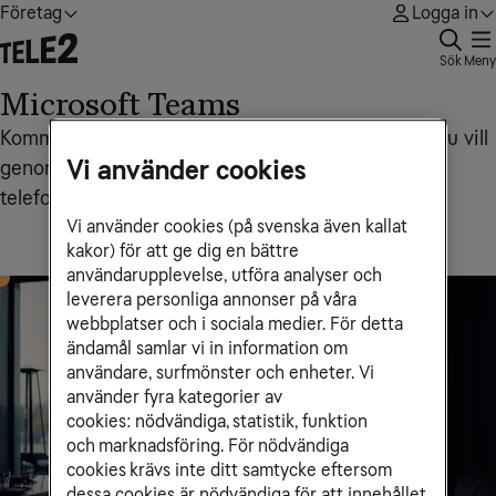
Företag
Logga in
Sök
Meny
Microsoft Teams
Kommunicera med den du vill, när du vill och hur du vill
Vi använder cookies
genom att koppla Microsoft Teams till mobila
telefonitjänster från Tele2 Företag
Vi använder cookies (på svenska även kallat
kakor) för att ge dig en bättre
användarupplevelse, utföra analyser och
leverera personliga annonser på våra
webbplatser och i sociala medier. För detta
ändamål samlar vi in information om
användare, surfmönster och enheter. Vi
använder fyra kategorier av
cookies: nödvändiga, statistik, funktion
och marknadsföring. För nödvändiga
cookies krävs inte ditt samtycke eftersom
dessa cookies är nödvändiga för att innehållet