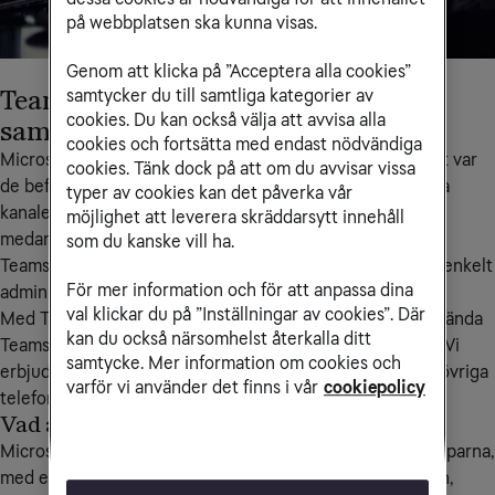
på webbplatsen ska kunna visas.
Genom att klicka på ”Acceptera alla cookies”
Teams för företag – för mer effektivt
samtycker du till samtliga kategorier av
cookies. Du kan också välja att avvisa alla
samarbete
cookies och fortsätta med endast nödvändiga
Microsoft Teams gör det möjligt att samla teamet oavsett var 
cookies. Tänk dock på att om du avvisar vissa
de befinner sig. Du kan öka möteseffektiviteten med flera 
typer av cookies kan det påverka vår
kanaler samtidigt och förenkla arbetsdagen för alla 
möjlighet att leverera skräddarsytt innehåll
medarbetare.
som du kanske vill ha.
Teamskopplingen är en smidig molnbaserad lösning som enkelt 
För mer information och för att anpassa dina
administreras i 
Tele2 Service Online (TSO)
.
val klickar du på ”Inställningar av cookies”. Där
Med Tele2s integration av 
Teams och telefoni
 kan du använda 
kan du också närsomhelst återkalla ditt
Teams för att ringa och besvara samtal direkt i din mobil. Vi 
samtycke. Mer information om cookies och
erbjuder flera olika lösningar beroende på ditt behov av övriga 
varför vi använder det finns i vår
cookiepolicy
telefonifunktioner.
Vad är Microsoft Teams?
Microsoft Teams är en av de mest väletablerade mötesapparna,
med en komplett uppsättning funktioner för hybridmöten,