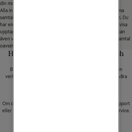
din mobil och Teamsklienten för att hantera alla samtal.
Alla inkommande samtal ringer på båda enheter och samma 
samtalspott används oavsett vilket nummer du ringer från. Du 
har en gemensam röstbrevlåda för båda enheter och kan visa 
upptaget på båda numren när en enhet är upptagen. Du kan 
även välja att visa ett och samma nummer för utgående samtal 
oavsett enhet.
Har du frågor om våra tjänster och
produkter?
Behöver du rådgivning för att hitta rätt lösning för din
verksamhet? Boka tid för möte med säljare i någon av våra
butiker, eller fyll i formuläret så kontaktar vi dig.
Boka rådgivning
Om du redan är kund hos Tele2 Företag och behöver support
eller service för dina tjänster ber vi dig kontakta kundservice.
Kontakta kundservice