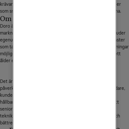
krävande miljöer, som behöver bära handskar i arbetet eller 
som snabbt behöver åtkomst till de viktigaste funktionerna.
Om Doro
Doro är ett seniorfokuserat teknikföretag och europeisk
marknadsledare på mobiltelefoner för seniorer. Doro erbjuder
egenutvecklade senioranpassade mobiltelefoner och tjänster
som tagits fram i Sverige. Genom att erbjuda tekniska lösningar
möjliggör Doro ett aktivt och oberoende liv för alla, oavsett
ålder eller tekniska kunskaper och förutsättningar.
Det är i social hållbarhet i kundledet som Doro har störst
påverkan och verkligen kan göra skillnad, för såväl användare,
kunder som samhälle. Företagets viktigaste bidrag till en
hållbar utveckling är produkter och tjänster som ser till att
seniorer och människor med funktionsnedsättning med
teknikens hjälp kan leva ett mer självständigt, tryggare och
bättre liv.