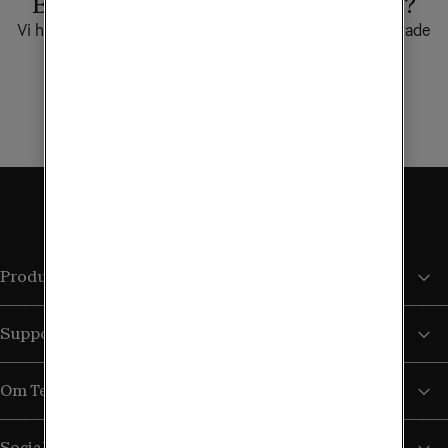
Behöver du en ny företagstelefon?
Vi har många bra erbjudanden för dig – alltid kombinerade
med kraftfulla och flexibla företagsabonnemang.
Se alla mobiltelefoner
Produkter och tjänster
Support
Om Tele2
Sociala medier