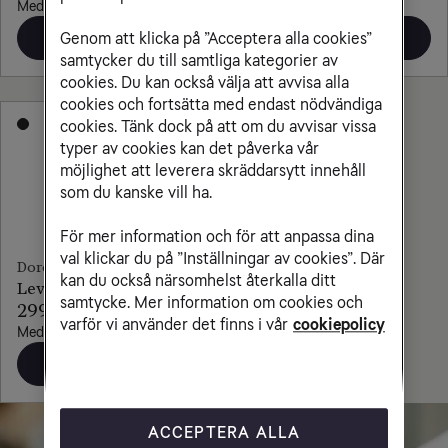
Med obegränsad surf
Med obegränsad surf
Beställ
Beställ
Genom att klicka på ”Acceptera alla cookies”
samtycker du till samtliga kategorier av
cookies. Du kan också välja att avvisa alla
Mobilen på köpet
cookies och fortsätta med endast nödvändiga
cookies. Tänk dock på att om du avvisar vissa
typer av cookies kan det påverka vår
möjlighet att leverera skräddarsytt innehåll
som du kanske vill ha.
För mer information och för att anpassa dina
val klickar du på ”Inställningar av cookies”. Där
Doro
kan du också närsomhelst återkalla ditt
Leva L11S
samtycke. Mer information om cookies och
299 kr/mån
varför vi använder det finns i vår
cookiepolicy
Med obegränsad surf
Beställ
ACCEPTERA ALLA