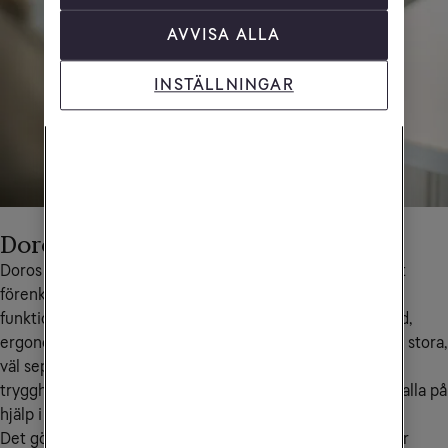
AVVISA ALLA
INSTÄLLNINGAR
Doro-mobilerna
Doros mobiltelefoner har ursprungligen utvecklats för att 
förenkla vardagen för seniorer och personer med 
funktionsvariationer. Alla enheter har klart och tydligt ljud, 
ergonomisk design som gör det lätt att hålla och hantera, stora, 
väl separerade knappar med högkontrastfärger och en 
trygghetsknapp som ser till att man snabbt och lätt kan kalla på 
hjälp i en nödsituation.
Det gör mobilerna även lämpliga för dig som arbetar i mer 