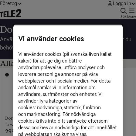
Företag
Logga in
Sök
Meny
Doro för företaget
Vi använder cookies
Användarvänliga mobiltelefoner med de funktioner du
behöver
Vi använder cookies (på svenska även kallat
kakor) för att ge dig en bättre
Alla Doro-mobiler
användarupplevelse, utföra analyser och
Mobilen på köpet
Mobilen på köpet
leverera personliga annonser på våra
webbplatser och i sociala medier. För detta
ändamål samlar vi in information om
användare, surfmönster och enheter. Vi
använder fyra kategorier av
cookies: nödvändiga, statistik, funktion
och marknadsföring. För nödvändiga
Doro
Doro
cookies krävs inte ditt samtycke eftersom
Leva L31S
Leva L21
dessa cookies är nödvändiga för att innehållet
299 kr/mån
299 kr/mån
på webbplatsen ska kunna visas.