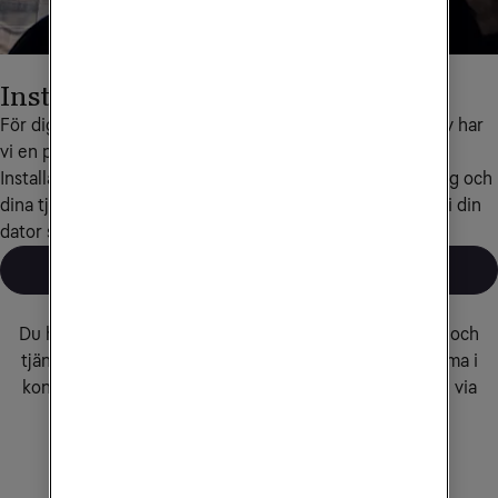
Installera själv
För dig som vill installera bredband eller fast telefoni själv har 
vi en personligt anpassad installationshjälp i vår 
Installationsguide. Guiden är anpassad efter din utrustning och 
dina tjänster hos Tele2 Företag. Guiden fungerar lika bra i din 
dator som i din surfplatta eller mobiltelefon.
Till installationsguiden
Behöver du komma i kontakt med oss?
Du hittar information och hjälp som rör våra produkter och
tjänster i vår
kundservicesektion.
Om du behöver komma i
kontakt med oss, kan du hitta telefonnummer och mejl via
knappen nedan.
Kontakta kundservice