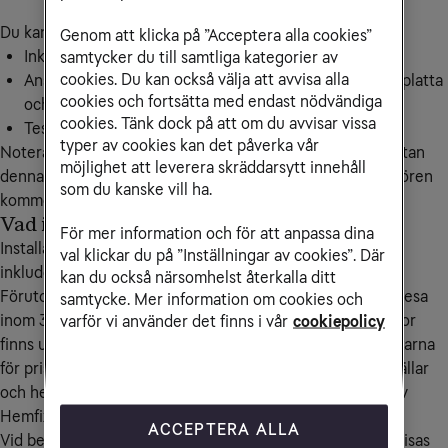
Du kan få hjälp med följande tjänster:
Genom att klicka på ”Acceptera alla cookies”
Inkoppling av bredband.
samtycker du till samtliga kategorier av
cookies. Du kan också välja att avvisa alla
Anslutning av upp till fem enheter till WiFi (dator, surfplatta
cookies och fortsätta med endast nödvändiga
och mobiltelefon).
cookies. Tänk dock på att om du avvisar vissa
Test och demonstration av tjänsterna.
typer av cookies kan det påverka vår
Notera att installatören inte har med sig din utrustning utan
möjlighet att leverera skräddarsytt innehåll
denna skickas till dig och måste hämtas ut innan installatören
som du kanske vill ha.
kommer.
Vad ingår i priset?
För mer information och för att anpassa dina
Installationshjälpen kostar 798 kr exklusive moms, vilket
val klickar du på ”Inställningar av cookies”. Där
inkluderar en timmes tekniksupport.
kan du också närsomhelst återkalla ditt
Förutom installationshjälpen inkluderar kostnaden även resa
samtycke. Mer information om cookies och
inom 30 km från tätort. Om ditt företag eller hemmakontor
varför vi använder det finns i vår
cookiepolicy
finns utanför tätort är du välkommen att kontakta Hemfixarna
för prisuppgift på resan. Priserna är desamma även på kvällar
och helger. Eventuella tillkommande arbeten debiteras av
Hemfixarna.
ACCEPTERA ALLA
Vid beställning tar vi alltid en mikroupplysning som inte visas