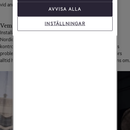
vid annan kreditupplysning.
AVVISA ALLA
INSTÄLLNINGAR
Vem utför arbetet?
Installationshjälpen erbjuds i samarbete med Hemfixarna
Nordic AB. Genom ett nätverk av certifierade och
kontrollerade tekniker, så kallade Fixare, matchas kundens
problem med lämplig Fixare i närområdet. Uppdraget utförs
alltid hos dig, på en tid som du och Fixaren kommit överens om.