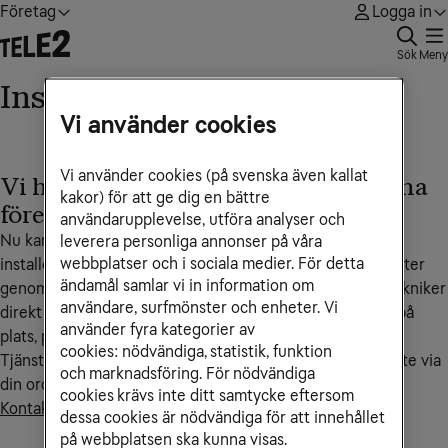
Företag
Logga in
Sök
Meny
Installationshjälp
Vi använder cookies
Vi använder cookies (på svenska även kallat
Vi hjälper dig komma igång med dina
kakor) för att ge dig en bättre
företagstjänster
användarupplevelse, utföra analyser och
Nu kan du som kund hos Tele2 Företag få hjälp med att
leverera personliga annonser på våra
webbplatser och i sociala medier. För detta
installera och komma igång med dina nya bredbandstjänster
ändamål samlar vi in information om
genom vår samarbetspartner Hemfixarna. Du bokar en tekniker
användare, surfmönster och enheter. Vi
direkt via Hemfixarnas webbsida. Teknikern besöker dig på
använder fyra kategorier av
plats, på företagsadressen eller hemmakontoret.
cookies: nödvändiga, statistik, funktion
Tjänsten faktureras av Hemfixarna och betalas således inte via
och marknadsföring. För nödvändiga
din ordinarie faktura från Tele2 Företag.
cookies krävs inte ditt samtycke eftersom
Kontakta Hemfixarna och beställ installationshjälp här.
dessa cookies är nödvändiga för att innehållet
på webbplatsen ska kunna visas.