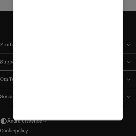
Produkter och tjänster
Support
Om Tele2
Sociala medier
Ändra utseende
Cookiepolicy