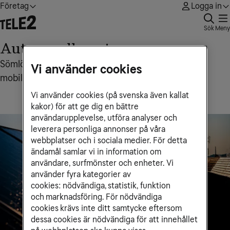
Företag
Logga in
Sök
Meny
Auto enrollment
Sömlösa, storskaliga driftsättningar av företagets
Vi använder cookies
mobila enheter
Vi använder cookies (på svenska även kallat
kakor) för att ge dig en bättre
användarupplevelse, utföra analyser och
leverera personliga annonser på våra
webbplatser och i sociala medier. För detta
ändamål samlar vi in information om
användare, surfmönster och enheter. Vi
använder fyra kategorier av
cookies: nödvändiga, statistik, funktion
och marknadsföring. För nödvändiga
cookies krävs inte ditt samtycke eftersom
dessa cookies är nödvändiga för att innehållet