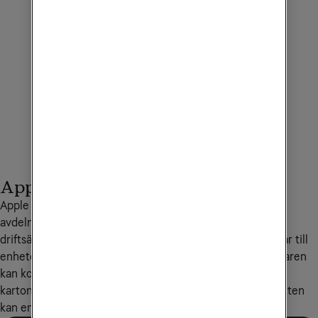
Apple Device Enrollment
Apple Business Manager är verktyget som gör att it-
avdelningen kan konfigurera och uppdatera inställningar, 
driftsätta appar, övervaka efterlevnad, skicka förfrågningar till 
enheter och radera eller låsa enheter på distans. Användaren 
kan komma igång direkt när enheten har packats upp ur 
kartongen. Även enheter som redan används i verksamheten 
kan enkelt läggas till.