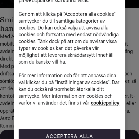
på webbplatsen ska kunna visas.
Genom att klicka på ”Acceptera alla cookies”
Smidig hantering utan
samtycker du till samtliga kategorier av
handpåläggning
cookies. Du kan också välja att avvisa alla
cookies och fortsätta med endast nödvändiga
Med Auto Enrollment behöver inte företagsägda 
cookies. Tänk dock på att om du avvisar vissa
mobiltelefoner eller surfplattor konfigureras manuellt av it-
typer av cookies kan det påverka vår
avdelning eller slutanvändare. Användaren kan komma igång 
möjlighet att leverera skräddarsytt innehåll
direkt när enheten har packats upp ur kartongen.
som du kanske vill ha.
Med programmen för Auto enrollment går storskaliga 
driftsättningar av mobiltelefoner och surfplattor smidigt och 
För mer information och för att anpassa dina
sömlöst. Automatisera UEM-registreringen för alla enheter, så 
val klickar du på ”Inställningar av cookies”. Där
att de vid aktivering konfigureras trådlöst med rätt 
kan du också närsomhelst återkalla ditt
kontoinställningar, appar samt åtkomst till företagstjänster. It-
samtycke. Mer information om cookies och
varför vi använder det finns i vår
cookiepolicy
avdelningen behöver inte ha fysisk tillgång till enheterna eller 
upprätta en speciell miljö för att genomföra inställningarna.
Auto Enrollment ingår i vårt heltäckande erbjudande 
Kommunikation som tjänst.
Läs mer om Kommunikation som tjänst
ACCEPTERA ALLA