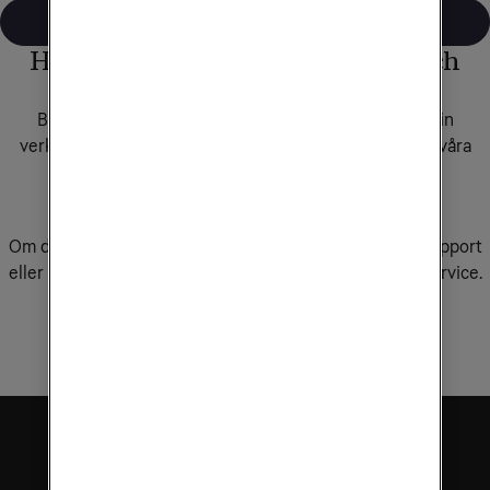
Läs mer om Apple Device Enrollment
Har du frågor om våra tjänster och
produkter?
Behöver du rådgivning för att hitta rätt lösning för din
verksamhet? Boka tid för möte med säljare i någon av våra
butiker, eller fyll i formuläret så kontaktar vi dig.
Boka rådgivning
Om du redan är kund hos Tele2 Företag och behöver support
eller service för dina tjänster ber vi dig kontakta kundservice.
Kontakta kundservice