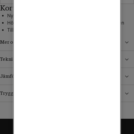
Kort om mobilen
Nytt kamerareglage för ännu smidigare fotografering
Högre prestanda och längre batteritid än föregångaren
Tillverkad i flygindustriklassat aluminium
Mer om iPhone 16
Teknisk specifikation
Jämför våra företagsabonnemang
Trygghetsavtal - försäkring via Tele2 Företag