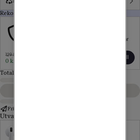
Byt in mobil
Rekommenderat för dig
Försäkring
Trygghetsavtal
Försäkra din nya mobil eller surfplatta och var 
trygg när något händer.
129 kr/mån
Lägg till
0 kr/mån i 1 mån
Totalt
Gå till kassan
Fri frakt
Utvalda tillbehör
Apple
Apple
Airpods 4
AirTag (1-