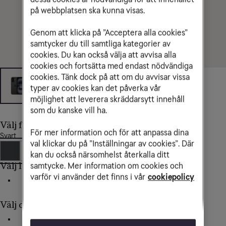
på webbplatsen ska kunna visas.
Genom att klicka på ”Acceptera alla cookies”
samtycker du till samtliga kategorier av
cookies. Du kan också välja att avvisa alla
cookies och fortsätta med endast nödvändiga
cookies. Tänk dock på att om du avvisar vissa
typer av cookies kan det påverka vår
möjlighet att leverera skräddarsytt innehåll
som du kanske vill ha.
Välj färg
För mer information och för att anpassa dina
Svart
val klickar du på ”Inställningar av cookies”. Där
kan du också närsomhelst återkalla ditt
Välj lagringsutrymme
samtycke. Mer information om cookies och
varför vi använder det finns i vår
cookiepolicy
128 GB
Välj delbetalning av mobilen
36 mån
24 mån
Direkt