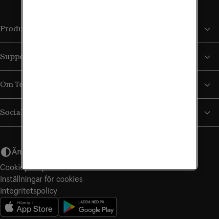
Produkter och tjänster
Support
Om Tele2
Sociala medier
Ändra utseende
Cookiepolicy
Inställningar för cookies
Integritetspolicy