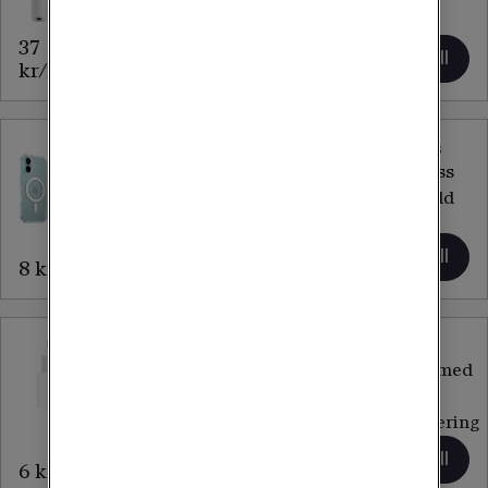
pack)
37
Lägg till
Lägg till
kr/mån
9 kr/mån
PanzerGlass
PanzerGlass
Mobilskal
PanzerGlass
Combat Case
skärmskydd
Lägg till
Lägg till
8 kr/mån
8 kr/mån
Apple
Apple
Strömadapter
Airpods 4 med
20W USB-C
aktiv
brusreducering
51
Lägg till
Lägg till
6 kr/mån
kr/mån