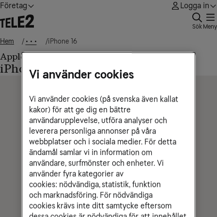
Företag
Logga in
Sök
Meny
Hem
iPhone 16
• • •
Apple
iPhone 16
Vi använder cookies
Vi använder cookies (på svenska även kallat
kakor) för att ge dig en bättre
användarupplevelse, utföra analyser och
leverera personliga annonser på våra
webbplatser och i sociala medier. För detta
ändamål samlar vi in information om
användare, surfmönster och enheter. Vi
använder fyra kategorier av
cookies: nödvändiga, statistik, funktion
och marknadsföring. För nödvändiga
cookies krävs inte ditt samtycke eftersom
dessa cookies är nödvändiga för att innehållet