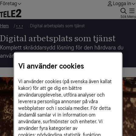
Företag
Logga in
Sök
Meny
Hem
Digital arbetsplats som tjänst
• • •
Digital arbetsplats som tjänst
Komplett skräddarsydd lösning för den hårdvara du
använder på arbetsplatsen
Vi använder cookies
Vi använder cookies (på svenska även kallat
kakor) för att ge dig en bättre
användarupplevelse, utföra analyser och
leverera personliga annonser på våra
webbplatser och i sociala medier. För detta
ändamål samlar vi in information om
användare, surfmönster och enheter. Vi
använder fyra kategorier av
cookies: nödvändiga, statistik, funktion