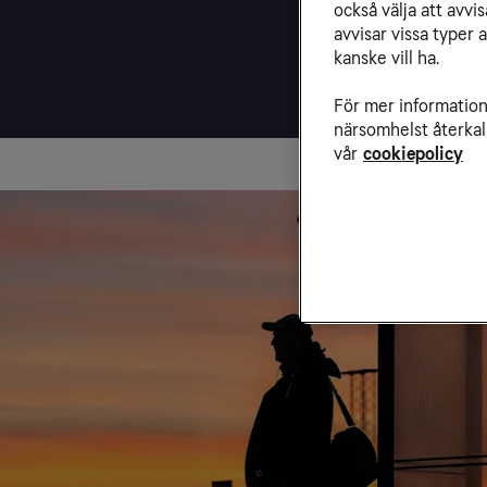
också välja att avv
avvisar vissa typer 
kanske vill ha.
För mer information 
närsomhelst återkal
vår
cookiepolicy