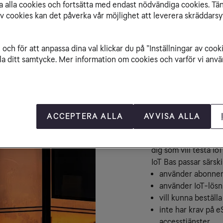
isa alla cookies och fortsätta med endast nödvändiga cookies. Tä
av cookies kan det påverka vår möjlighet att leverera skräddarsy
och för att anpassa dina val klickar du på ”Inställningar av cook
la ditt samtycke. Mer information om cookies och varför vi använ
Är IoT Bas
ACCEPTERA ALLA
AVVISA ALLA
Med IoT Bas kopplar 
utan att betala för s
dig som vill testa IoT
IoT Bas passar särski
använder abonnem
använder IoT-lösni
vill kunna bestäl
inte har krav på 
accesstjänster