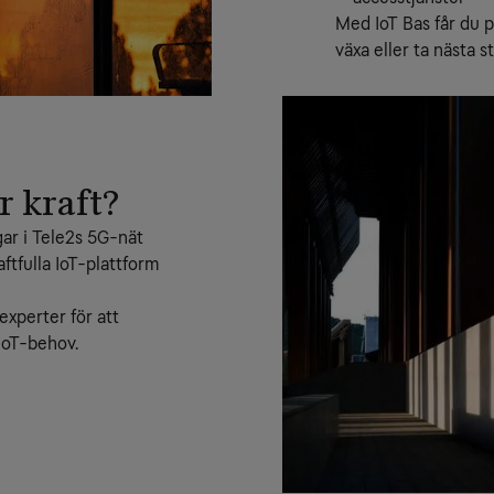
Med IoT Bas får du p
växa eller ta nästa 
r kraft?
ar i Tele2s 5G-nät 
tfulla IoT-plattform 
xperter för att 
 IoT-behov.