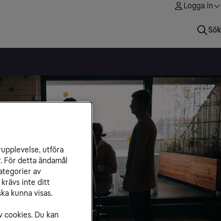
Logga in
Sök
rupplevelse, utföra
r. För detta ändamål
ategorier av
krävs inte ditt
ka kunna visas.
v cookies. Du kan