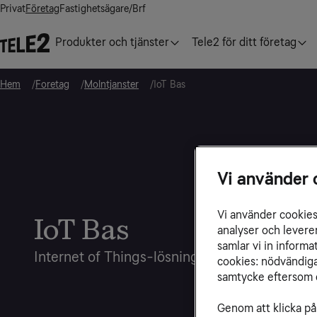
Privat
Företag
Fastighetsägare/Brf
Produkter och tjänster
Tele2 för ditt företag
Hem
Foretag
Molntjanster
IoT Bas
Vi använder 
Vi använder cookies 
IoT Bas
analyser och levere
samlar vi in inform
Internet of Things-lösningar för verksamhet
cookies: nödvändiga,
samtycke eftersom d
Genom att klicka på 