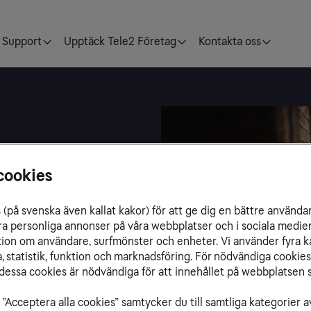
Support
Upptäck Tele2 Företag
Kontakta oss
cookies
(på svenska även kallat kakor) för att ge dig en bättre använda
ra personliga annonser på våra webbplatser och i sociala medie
ation om användare, surfmönster och enheter. Vi använder fyra k
er med enklare behov
 statistik, funktion och marknadsföring. För nödvändiga cookies 
essa cookies är nödvändiga för att innehållet på webbplatsen s
”Acceptera alla cookies” samtycker du till samtliga kategorier a