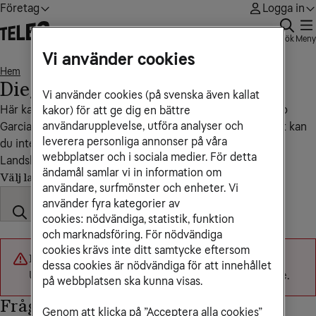
Företag
Logga in
Sök
Meny
Vi använder cookies
Hem
Diego Garcia
• • •
Diego Garcia
Vi använder cookies (på svenska även kallat
Här kan du se vad det kostar att ringa och sms:a till Diego
kakor) för att ge dig en bättre
användarupplevelse, utföra analyser och
Garcia. På grund av att vi saknar roamingavtal med landet kan
leverera personliga annonser på våra
du inte koppla upp mobilen i ett mobilnät där.
webbplatser och i sociala medier. För detta
Landskod: +246
ändamål samlar vi in information om
Välj land
användare, surfmönster och enheter. Vi
använder fyra kategorier av
cookies: nödvändiga, statistik, funktion
och marknadsföring. För nödvändiga
cookies krävs inte ditt samtycke eftersom
Något gick fel
dessa cookies är nödvändiga för att innehållet
Utlandspriser kunde inte laddas. Försök igen senare.
på webbplatsen ska kunna visas.
Frågor och svar
Genom att klicka på ”Acceptera alla cookies”