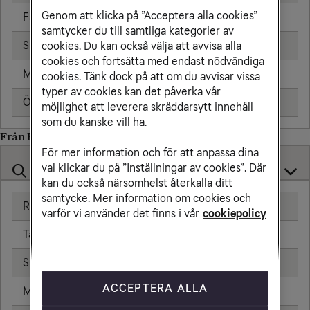
Genom att klicka på ”Acceptera alla cookies”
Fast telefon
25,00 kr/min
samtycker du till samtliga kategorier av
Sms
1,91 kr
cookies. Du kan också välja att avvisa alla
cookies och fortsätta med endast nödvändiga
Mms
2,39 kr
cookies. Tänk dock på att om du avvisar vissa
typer av cookies kan det påverka vår
Öppningsavgift
0,79 kr
möjlighet att leverera skräddarsytt innehåll
som du kanske vill ha.
Från Eswatini till
För mer information och för att anpassa dina
val klickar du på ”Inställningar av cookies”. Där
kan du också närsomhelst återkalla ditt
samtycke. Mer information om cookies och
Ringa samtal
varför vi använder det finns i vår
cookiepolicy
Ta emot samtal
Sms
ACCEPTERA ALLA
Mms