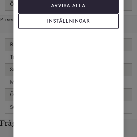
Öppningsavgift
AVVISA ALLA
Priser inom Eswatini
INSTÄLLNINGAR
Ringa samtal
Ta emot samtal
Sms
Mms
Öppningsavgift
Surfa utan surfpaket
Frågor och svar