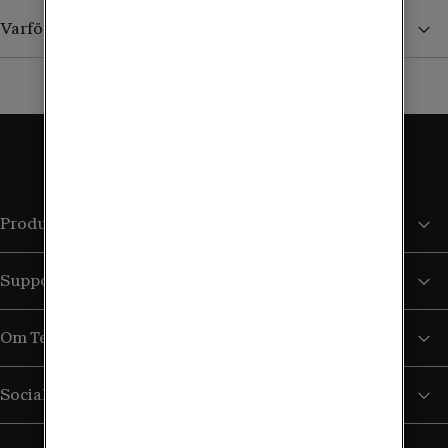
Varför ser jag inga priser i landet?
Produkter och tjänster
Support
Om Tele2
Sociala medier