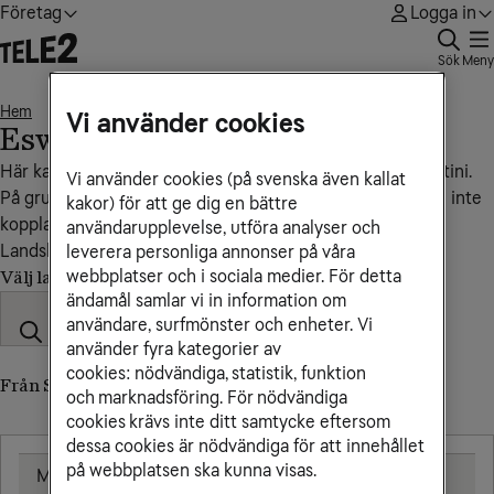
Företag
Logga in
Sök
Meny
Hem
Eswatini
• • •
Vi använder cookies
Eswatini
Här kan du se vad det kostar att ringa och sms:a till Eswatini.
Vi använder cookies (på svenska även kallat
På grund av att vi saknar roamingavtal med landet kan du inte
kakor) för att ge dig en bättre
koppla upp mobilen i ett mobilnät där.
användarupplevelse, utföra analyser och
Landskod: +268
leverera personliga annonser på våra
webbplatser och i sociala medier. För detta
Välj land
ändamål samlar vi in information om
användare, surfmönster och enheter. Vi
använder fyra kategorier av
cookies: nödvändiga, statistik, funktion
Från Sverige till Eswatini
och marknadsföring. För nödvändiga
cookies krävs inte ditt samtycke eftersom
dessa cookies är nödvändiga för att innehållet
på webbplatsen ska kunna visas.
Mobil
25,00 kr/min