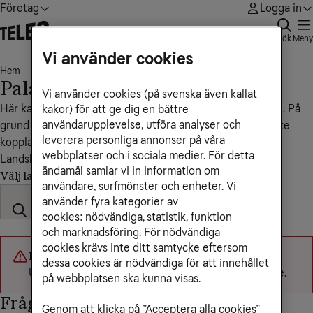
Företag
Logga in
Sök
Meny
Vi använder cookies
Hem
Palau
• • •
Palau
Vi använder cookies (på svenska även kallat
Här kan du se vad det kostar att ringa och sms:a till Palau. På
kakor) för att ge dig en bättre
användarupplevelse, utföra analyser och
grund av att vi saknar roamingavtal med landet kan du inte
leverera personliga annonser på våra
koppla upp mobilen i ett mobilnät där.
webbplatser och i sociala medier. För detta
Landskod: +680
ändamål samlar vi in information om
Välj land
användare, surfmönster och enheter. Vi
använder fyra kategorier av
cookies: nödvändiga, statistik, funktion
och marknadsföring. För nödvändiga
cookies krävs inte ditt samtycke eftersom
Något gick fel
dessa cookies är nödvändiga för att innehållet
Utlandspriser kunde inte laddas. Försök igen senare.
på webbplatsen ska kunna visas.
Frågor och svar
Genom att klicka på ”Acceptera alla cookies”