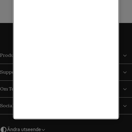
Produkter och tjänster
Support
Om Tele2
Sociala medier
Ändra utseende