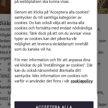
på webbplatsen ska kunna visas.
Genom att klicka på ”Acceptera alla cookies”
samtycker du till samtliga kategorier av
Säkert, flexibelt och framtidssäkert
cookies. Du kan också välja att avvisa alla
cookies och fortsätta med endast nödvändiga
Ascoms växellösning passar dig som behöver hög säkerhet, 
cookies. Tänk dock på att om du avvisar vissa
tillgänglighet och påtlitlig funktion. Tjänsten bygger på 
typer av cookies kan det påverka vår
ledande plattformar och kan placeras lokalt, i molnet eller som 
möjlighet att leverera skräddarsytt innehåll
hybrid.
som du kanske vill ha.
Med Ascom får du en lösning som alltid är anpassad efter din 
organisations behov – med fördelar som:

För mer information och för att anpassa dina
•	Hög driftsäkerhet som står emot cyberhot och avbrott

val klickar du på ”Inställningar av cookies”. Där
•	Enkel och kostnadseffektiv administration med 
kan du också närsomhelst återkalla ditt
Tele2 Service Online
samtycke. Mer information om cookies och
varför vi använder det finns i vår
cookiepolicy
•	Förbättrad kund- och medborgarkontakt med flera 
kanaler, analys och AI-stöd

•	Maximal informationssäkerhet och efterlevnad av GDPR, 
NIS2 och säkerhetsskydd

•	Robusta kommunikationssystem för sjukhus, industri, lager 
ACCEPTERA ALLA