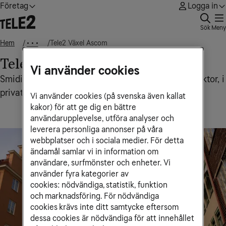
Företag
Logga in
Sök
Meny
Hem
Tele2 Växel Ascom
• • •
Tele2 Växel Ascom
Vi använder cookies
Smidig kommunikation för företag och offentlig sektor, i
privat moln eller kundplacerad
Vi använder cookies (på svenska även kallat
kakor) för att ge dig en bättre
användarupplevelse, utföra analyser och
leverera personliga annonser på våra
webbplatser och i sociala medier. För detta
ändamål samlar vi in information om
användare, surfmönster och enheter. Vi
använder fyra kategorier av
cookies: nödvändiga, statistik, funktion
och marknadsföring. För nödvändiga
cookies krävs inte ditt samtycke eftersom
dessa cookies är nödvändiga för att innehållet