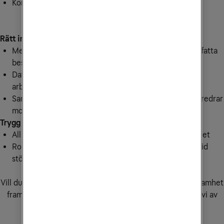
Kompatibel med tusentals olika system
Rätt information där användaren vill ta emot den
Medarbetarna får den information de behöver för att fatta
beslut
Data presenteras där den behövs: i mobilen, på
arbetsstationen eller via webb.
Samma smidiga användarupplevelse oavsett om du föredrar
mobil, surfplatta eller dator
Trygg och driftssäker
All viktig data krypteras och lagras med högsta säkerhet
Robust system som håller verksamheten igång även vid
störningar
Hur kan vi hjälpa dig?
Vill du veta mer om hur våra tjänster kan hjälpa din verksamhet
framåt? Välkommen att fylla i kontaktformuläret så hör vi av
oss.
Kontakta oss för rådgivning