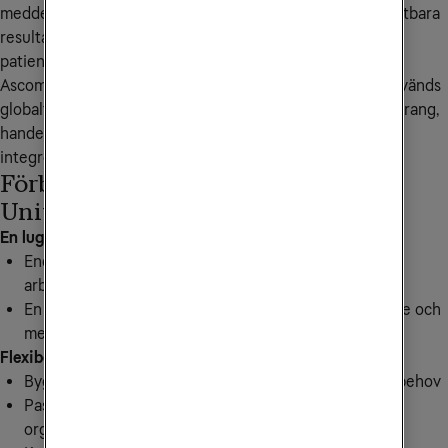
meddelanden. För dig som användare innebär det här mätbara 
resultat, mer effektiva arbetsdagar samt nöjdare kunder, 
patienter och medborgare.
Ascom Unite förbättrar både drift och arbetsmiljö och används 
globalt inom bland annat vård, kriminalvård, hotell, restaurang, 
handel och industri. Plattformen är framtidssäker och 
integreras enkelt med dina övriga system.
Förbättra arbetsdagen med Ascom
Unite
En lugnare och effektivare arbetsmiljö
Endast relevanta larm skickas vidare – det skapar en
arbetsmiljö med mindre stress och störande ljud
En lugnare miljö ger nöjdare patienter, kunder, brukare och
medarbetare
Flexibel och skalbar
Bygg ut och anpassa lösningen efter verksamhetens behov
Passar både för enskilda avdelningar och stora
organisationer med flera enheter