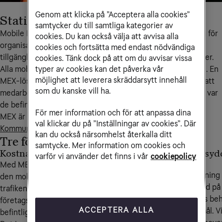
Genom att klicka på ”Acceptera alla cookies”
Stationär men ändå mobil
samtycker du till samtliga kategorier av
Mobile Extension, MEX, är en behovsanpassad växellösning för 
cookies. Du kan också välja att avvisa alla
organisationer med en stationär växel som vill öka 
cookies och fortsätta med endast nödvändiga
tillgängligheten och dra nytta av flexibiliteten i mobiltjänster.
cookies. Tänk dock på att om du avvisar vissa
Alla mobila samtal dirigeras via växeln till slutdestinationen. En 
typer av cookies kan det påverka vår
möjlighet att leverera skräddarsytt innehåll
MEX-lösning ger åtkomst till alla de tjänster som krävs för att 
som du kanske vill ha.
medarbetarna ska kunna utföra sitt arbete lika bra, oavsett var 
de befinner sig.
För mer information och för att anpassa dina
MEX är en av de tjänster som ingår i konceptet 
val klickar du på ”Inställningar av cookies”. Där
Kommunikation som tjänst, KST
.
kan du också närsomhelst återkalla ditt
Tre fördelar med Mobile Extension
samtycke. Mer information om cookies och
Kostnadseffektivt
Möjliggör
Skräddarsyd
varför vi använder det finns i vår
cookiepolicy
nya tjänster
lösning
Med MEX leds
Via MEX får du
En MEX-lösning
den mobila
tillgång till de
baseras alltid på
trafiken via ditt
tjänster som
ditt företags be
företags
ACCEPTERA ALLA
finns i växeln i
och önskemål. V
befintliga växel.