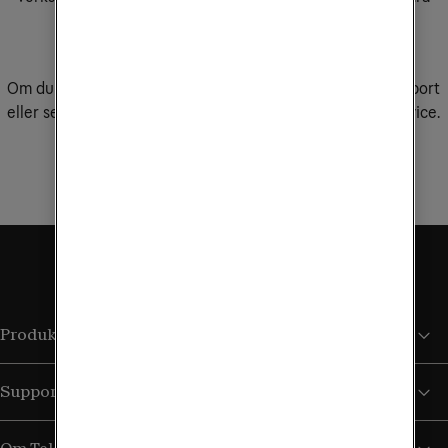
butiker, eller fyll i formuläret så kontaktar vi dig.
Boka rådgivning
Om du redan är kund hos Tele2 Företag och behöver support
eller service för dina tjänster ber vi dig kontakta kundservice.
Kontakta kundservice
Produkter och tjänster
Support