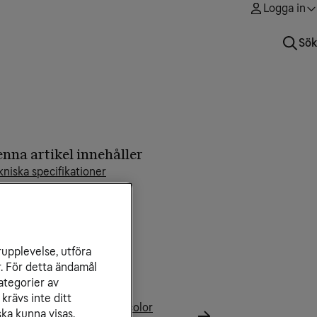
Logga in
Sök
nna artikel innehåller
kniska specifikationer
rupplevelse, utföra
laterade artiklar
r. För detta ändamål
utrar och modem
ategorier av
anualer och guider
krävs inte ditt
stallationsguide för Technicolor
ka kunna visas.