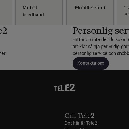
Mobilt
Mobiltelefoni
T
bredband
S
e2
Personlig ser
Hittar du inte det du söker 
artiklar så hjälper vi dig gär
mer
personlig service och snabba
Kontakta oss
Om Tele2
Det här är Tele2