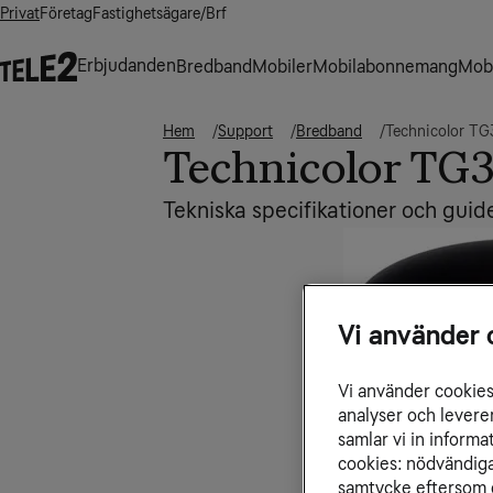
Privat
Företag
Fastighetsägare/Brf
Erbjudanden
Bredband
Mobiler
Mobilabonnemang
Mobi
Hem
Support
Bredband
Technicolor TG
Technicolor TG
Tekniska specifikationer och guid
Vi använder 
Vi använder cookies 
analyser och levere
samlar vi in inform
cookies: nödvändiga,
samtycke eftersom d