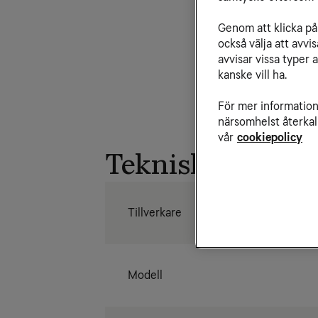
Genom att klicka på 
också välja att avv
avvisar vissa typer 
kanske vill ha.
För mer information 
närsomhelst återkal
vår
cookiepolicy
Tekniska specifi
Tillverkare
Modell