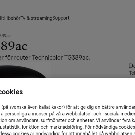
Support
ltillbehör
Tv & streaming
389ac
389ac
er för router Technicolor TG389ac.
De
Te
cookies
(på svenska även kallat kakor) för att ge dig en bättre använda
Re
ra personliga annonser på våra webbplatser och i sociala medie
Ro
ation om användare, surfmönster och enheter. Vi använder fyra k
M
 statistik, funktion och marknadsföring. För nödvändiga cookies 
In
essa cookies är nödvändiga för att innehållet på webbplatsen s