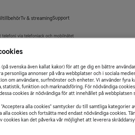
Support
ltillbehör
Tv & streaming
t telefoni via telefonjack och mobilnätet
st telefoni via telefonjac
cookies
du upplever problem med din Hemtelefoni via mobiln
(på svenska även kallat kakor) för att ge dig en bättre använda
ra personliga annonser på våra webbplatser och i sociala medie
ation om användare, surfmönster och enheter. Vi använder fyra k
 statistik, funktion och marknadsföring. För nödvändiga cookies 
essa cookies är nödvändiga för att innehållet på webbplatsen s
”Acceptera alla cookies” samtycker du till samtliga kategorier a
isa alla cookies och fortsätta med endast nödvändiga cookies. Tä
av cookies kan det påverka vår möjlighet att leverera skräddarsy
85 (basstation + handenhet)