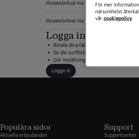
Hemtelefoni via mobilnätet: Huawei F6
För mer information 
närsomhelst återkal
vår
cookiepolicy
Hemtelefoni via telejacket
Logga in på Mitt Tel
Betala dina fakturor
Se din surfförbrukning
Gör inställningar, beställ nytt SIM och 
Logga in
Populära sidor
Support
Aktuella erbjudanden
Supportcenter