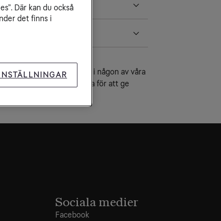
ies”. Där kan du också
der det finns i
vice
under frågor och svar eller i någon av våra
INSTÄLLNINGAR
na. Vi gör alltid vårt yttersta för att ge
 svar på dina frågor.
Sociala medier
Facebook