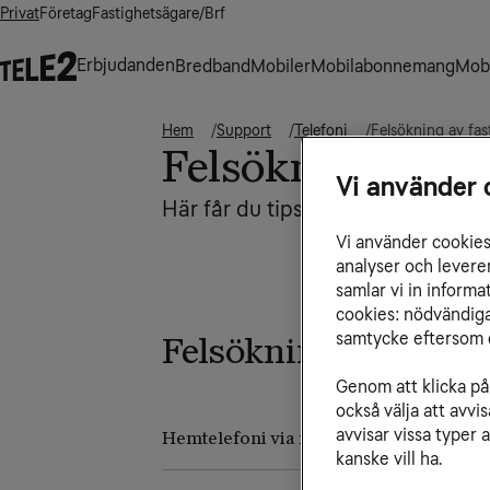
Privat
Företag
Fastighetsägare/Brf
Erbjudanden
Bredband
Mobiler
Mobilabonnemang
Mobi
Hem
Support
Telefoni
Felsökning av fas
Felsökning av fa
Vi använder 
Här får du tips på felsökning om 
Vi använder cookies 
analyser och levere
samlar vi in inform
cookies: nödvändiga,
samtycke eftersom d
Felsökning
Genom att klicka på 
också välja att avv
avvisar vissa typer 
Hemtelefoni via mobilnätet: Huawei F6
kanske vill ha.