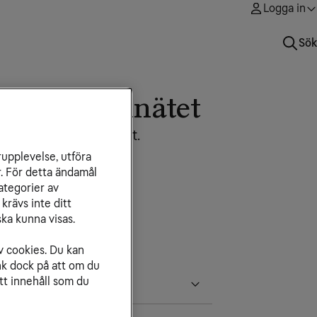
Logga in
Sök
k och mobilnätet
ätet eller telejacket.
rupplevelse, utföra
r. För detta ändamål
ategorier av
krävs inte ditt
ka kunna visas.
v cookies. Du kan
nk dock på att om du
tt innehåll som du