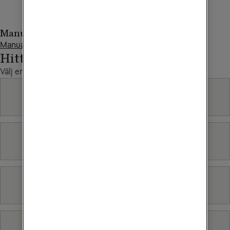
Manualer och guider
Manual - Fjärrkontroll med siffror
Hittade du inte det du sökte?
Välj en annan kategori
Betalning
Bredband
Mobilt bredband
Mobiltelefoni