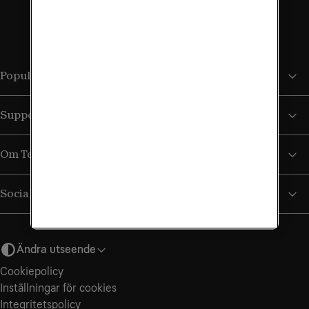
Populära sidor
Support
Om Tele2
Sociala medier
Ändra utseende
Cookiepolicy
Inställningar för cookies
Integritets­policy