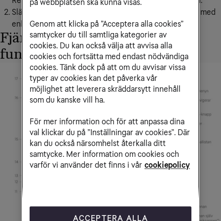
Reset-knappen sitter på ena långsidan av Tv Hub Mini.
på webbplatsen ska kunna visas.
Släpper du knappen nu så kan du paira fjärrkontrollen med
Genom att klicka på ”Acceptera alla cookies”
enheten igen om så behövs.
samtycker du till samtliga kategorier av
Fjärrkontrollens knappar och
cookies. Du kan också välja att avvisa alla
funktioner
cookies och fortsätta med endast nödvändiga
cookies. Tänk dock på att om du avvisar vissa
typer av cookies kan det påverka vår
möjlighet att leverera skräddarsytt innehåll
som du kanske vill ha.
För mer information och för att anpassa dina
val klickar du på ”Inställningar av cookies”. Där
kan du också närsomhelst återkalla ditt
samtycke. Mer information om cookies och
varför vi använder det finns i vår
cookiepolicy
ACCEPTERA ALLA