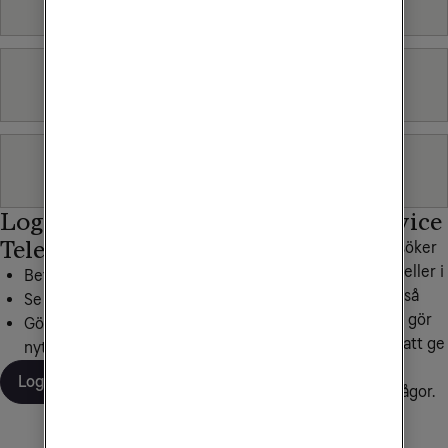
Tv & Streaming
Fast telefoni
Logga in på Mitt
Personlig service
Tele2
Hittar du inte det du söker
under frågor och svar eller i
Betala dina fakturor
någon av våra artiklar så
Se din surfförbrukning
hjälper vi dig gärna. Vi gör
Gör inställningar, beställ
alltid vårt yttersta för att ge
nytt SIM och mer
personlig service och
Logga in
snabba svar på dina frågor.
Kontakta oss