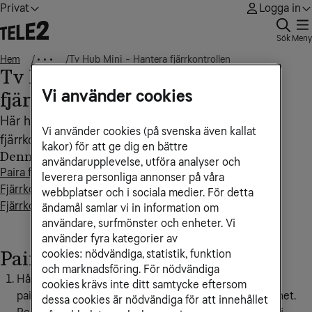
Privat
Logga in
Sök
Meny
Hem
Tv Hub Mini - Hantera fjärrkontrollen
• • •
Tv Hub Mini - Hantera
Vi använder cookies
fjärrkontrollen
Här hittar du guider som beskriver hur du hanterar
Vi använder cookies (på svenska även kallat
fjärrkontrollen till Tv Hub Mini.
kakor) för att ge dig en bättre
Denna artikel innehåller
användarupplevelse, utföra analyser och
Paira fjärrkontroll
leverera personliga annonser på våra
Fjärrkontrollens knappar och funktioner
webbplatser och i sociala medier. För detta
Fjärrkontroll med siffror - knappar och funktioner
ändamål samlar vi in information om
användare, surfmönster och enheter. Vi
använder fyra kategorier av
cookies: nödvändiga, statistik, funktion
Paira fjärrkontroll
och marknadsföring. För nödvändiga
Håll inne
Reset-knappen
i 5 sekunder, då kommer
cookies krävs inte ditt samtycke eftersom
pairingsidan upp där du kan paira fjärrkontroll och enhet.
dessa cookies är nödvändiga för att innehållet