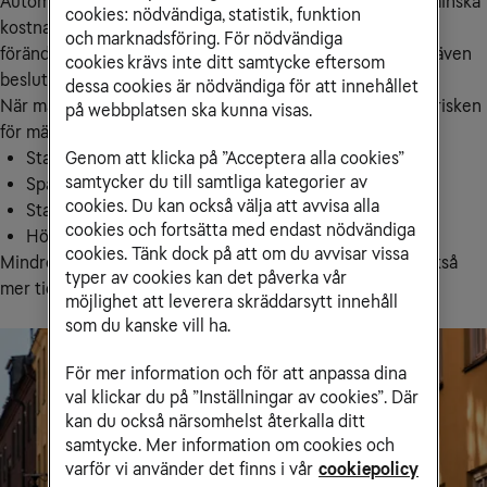
Automation har alltid handlat om att öka effektiviteten, minska
cookies: nödvändiga, statistik, funktion
kostnader och frigöra tid. Men vad vi automatiserar har
och marknadsföring. För nödvändiga
förändrats. Från muskler, till repetitiva moment och idag även
cookies krävs inte ditt samtycke eftersom
beslut och kunskapsarbete.
dessa cookies är nödvändiga för att innehållet
När människor slipper göra monotona uppgifter minskar risken
på webbplatsen ska kunna visas.
för mänskliga misstag. Det ger:
Stabilare kvalitet
Genom att klicka på ”Acceptera alla cookies”
samtycker du till samtliga kategorier av
Spårbarhet i varje moment
cookies. Du kan också välja att avvisa alla
Standardiserade arbetsflöden
cookies och fortsätta med endast nödvändiga
Högre medarbetarnöjdhet
cookies. Tänk dock på att om du avvisar vissa
Mindre tid på monotona, repetitiva uppgifter betyder också
typer av cookies kan det påverka vår
mer tid för värdeskapande arbete.
möjlighet att leverera skräddarsytt innehåll
som du kanske vill ha.
För mer information och för att anpassa dina
val klickar du på ”Inställningar av cookies”. Där
kan du också närsomhelst återkalla ditt
samtycke. Mer information om cookies och
varför vi använder det finns i vår
cookiepolicy