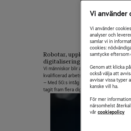
Vi använder 
Vi använder cookies 
analyser och levere
samlar vi in inform
cookies: nödvändiga,
Robotar, uppkopplade ambulanse
samtycke eftersom d
digitaliseringen. I nästa steg f
Genom att klicka på 
Vi människor blir allt fler och allt äldre 
också välja att avv
kvalificerad arbetskraft är stor. För att k
avvisar vissa typer 
– Med 5G:s intåg går den digitalt drivna vå
kanske vill ha.
tagit fram flera digitala lösningar för sjukv
För mer information 
närsomhelst återkal
vår
cookiepolicy