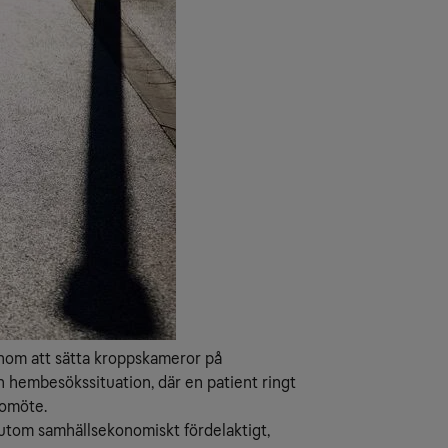
enom att sätta kroppskameror på
n hembesökssituation, där en patient ringt
eomöte.
sutom samhällsekonomiskt fördelaktigt,