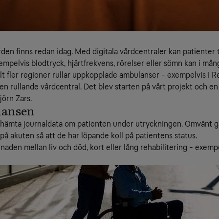
vården finns redan idag. Med digitala vårdcentraler kan patienter
pelvis blodtryck, hjärtfrekvens, rörelser eller sömn kan i mån
lt fler regioner rullar uppkopplade ambulanser - exempelvis i R
 rullande vårdcentral. Det blev starten på vårt projekt och e
jörn Zars.
lansen
ämta journaldata om patienten under utryckningen. Omvänt går 
a på akuten så att de har löpande koll på patientens status.
naden mellan liv och död, kort eller lång rehabilitering - exempe