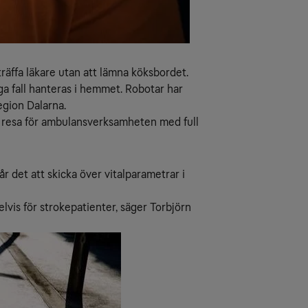
 träffa läkare utan att lämna köksbordet.
ga fall hanteras i hemmet. Robotar har
egion Dalarna.
n resa för ambulansverksamheten med full
det att skicka över vitalparametrar i
lvis för strokepatienter, säger Torbjörn