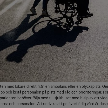
öten med läkare direkt från en ambulans eller en olycksplats. G
p och bistå personalen på plats med råd och prioriteringar. I e
atienten behöver följa med till sjukhuset med hjälp av ett vid
terna och personalen. Att undvika att ge överflödig vård är des