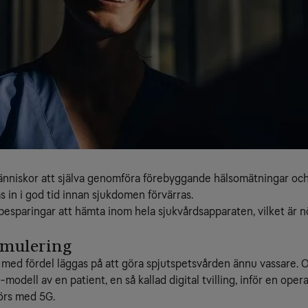
människor att själva genomföra förebyggande hälsomätningar och 
s in i god tid innan sjukdomen förvärras.
sbesparingar att hämta inom hela sjukvårdsapparaten, vilket är
imulering
l med fördel läggas på att göra spjutspetsvården ännu vassare. 
-modell av en patient, en så kallad digital tvilling, inför en op
örs med 5G.