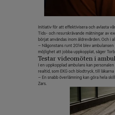
Initiativ för att effektivisera och avlasta 
Tids- och resurskrävande mätningar av exem
börjat användas inom äldrevården. Och i al
– Någonstans runt 2014 blev ambulansen en
möjlighet att jobba uppkopplat, säger Torb
Testar videomöten i ambu
I en uppkopplad ambulans kan personalen h
realtid, som EKG och blodtryck, till läkarn
– En snabb överlämning kan göra hela skill
Zars.