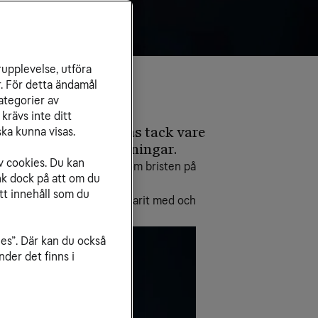
rupplevelse, utföra
r. För detta ändamål
ategorier av
krävs inte ditt
örjat revolutioneras tack vare
ka kunna visas.
 rullande akutmottagningar.
v cookies. Du kan
ökad bemanning, samtidigt som bristen på
nk dock på att om du
ering och ny teknik.
tt innehåll som du
e på Tele2 Företag och har varit med och
ies”. Där kan du också
der det finns i