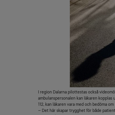
I region Dalarna pilottestas också videom
ambulanspersonalen kan läkaren kopplas up
112, kan läkaren vara med och bedöma om p
– Det här skapar trygghet för både patien