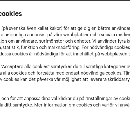
cookies
(på svenska även kallat kakor) för att ge dig en bättre använda
ra personliga annonser på våra webbplatser och i sociala medie
ation om användare, surfmönster och enheter. Vi använder fyra k
 statistik, funktion och marknadsföring. För nödvändiga cookies 
r och videomöten med läkare. Vården har redan b
essa cookies är nödvändiga för att innehållet på webbplatsen s
lyttar sjukvården till hemmet och ambulanser blir
”Acceptera alla cookies” samtycker du till samtliga kategorier a
- och vi behöver alltmer vård. Det går åt mer resurser och krävs 
isa alla cookies och fortsätta med endast nödvändiga cookies. Tä
lara framtidens vårdbehov kommer vi behöva dra nytta av digitalis
av cookies kan det påverka vår möjlighet att leverera skräddarsy
rden in i en ny fas, säger Torbjörn Zars. Han är specialistsäljar
ården.
och för att anpassa dina val klickar du på ”Inställningar av cook
la ditt samtycke. Mer information om cookies och varför vi använ