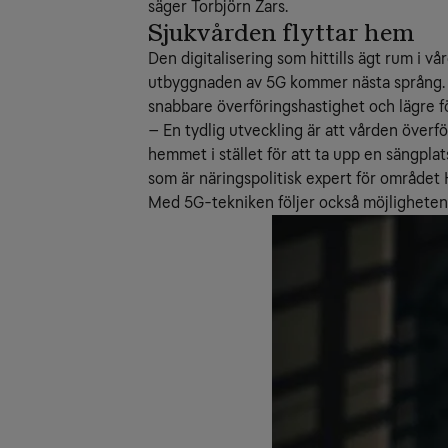
säger Torbjörn Zars.
Sjukvården flyttar hem
Den digitalisering som hittills ägt rum i 
utbyggnaden av 5G kommer nästa språng. Då 
snabbare överföringshastighet och lägre f
– En tydlig utveckling är att vården överf
hemmet i stället för att ta upp en sängplat
som är näringspolitisk expert för området
Med 5G-tekniken följer också möjligheten at