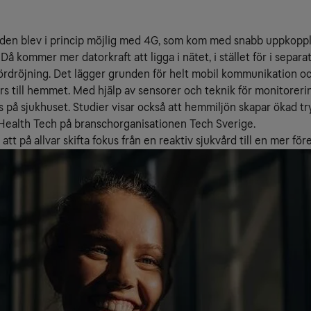
vården blev i princip möjlig med 4G, som kom med snabb uppkoppl
kommer mer datorkraft att ligga i nätet, i stället för i separat
ördröjning. Det lägger grunden för helt mobil kommunikation och
örs till hemmet. Med hjälp av sensorer och teknik för monitoreri
s på sjukhuset. Studier visar också att hemmiljön skapar ökad try
 Health Tech på branschorganisationen Tech Sverige.
t på allvar skifta fokus från en reaktiv sjukvård till en mer fö