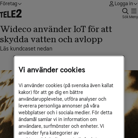
Företag
Logga in
Sök
Meny
Wideco använder IoT för att
skydda vatten och avlopp
Läs kundcaset nedan
Vi använder cookies
Vi använder cookies (på svenska även kallat
kakor) för att ge dig en bättre
användarupplevelse, utföra analyser och
leverera personliga annonser på våra
webbplatser och i sociala medier. För detta
ändamål samlar vi in information om
användare, surfmönster och enheter. Vi
använder fyra kategorier av