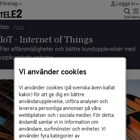
Företag
Logga in
Sök
Meny
Hem
• • •
IoT - Internet of Things
Fler affärsmöjligheter och bättre kundupplevelser med
uppkopplade enheter
Vi använder cookies
Vi använder cookies (på svenska även kallat
kakor) för att ge dig en bättre
användarupplevelse, utföra analyser och
leverera personliga annonser på våra
webbplatser och i sociala medier. För detta
ändamål samlar vi in information om
användare, surfmönster och enheter. Vi
använder fyra kategorier av