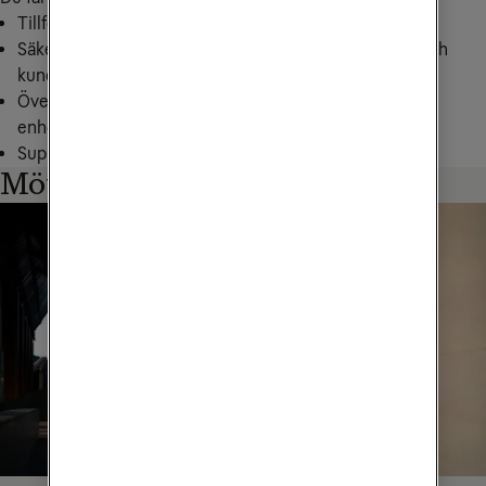
Tillförlitlig uppkoppling via SIM-kort och eSIM
Säker dataöverföring som skyddar både verksamhet och
kunddata
Övervakning och kontroll av ditt företags uppkopplade
enheter i realtid
Support dygnet runt
Möt våra kunder