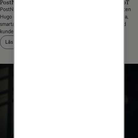
PostNord skapade autonoma leveranser med IoT
PostNord har testat leveranser med den självkörande boten
Hugo och uppkoppling från Tele2. Tekniken erbjuder säkra,
smarta och hållbara leveranser utan att kompromissa med
kundernas krav på bekvämlighet.
Läs om PostNord och Hugo