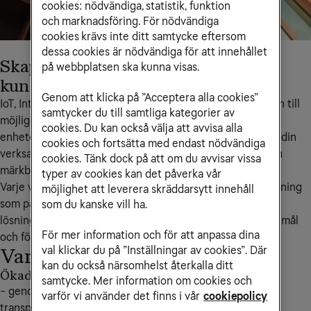
cookies: nödvändiga, statistik, funktion
och marknadsföring. För nödvändiga
cookies krävs inte ditt samtycke eftersom
dessa cookies är nödvändiga för att innehållet
Skapa bättre service och starkare
på webbplatsen ska kunna visas.
kundupplevelser med IoT
Genom att klicka på ”Acceptera alla cookies”
IoT, Internet of Things, har snabbt vuxit från framtidsvision till 
samtycker du till samtliga kategorier av
möjliggörare här och nu. Genom uppkopplade produkter, 
cookies. Du kan också välja att avvisa alla
enheter och tjänster kan du som företagare effektivisera din 
cookies och fortsätta med endast nödvändiga
verksamhet, sänka kostnaderna och samtidigt leverera en 
cookies. Tänk dock på att om du avvisar vissa
märkbart bättre kundupplevelse.
typer av cookies kan det påverka vår
Varje verksamhet är unik, och det finns ingen standardlösning 
möjlighet att leverera skräddarsytt innehåll
som passar alla. Det är just därför IoT är så kraftfullt – 
som du kanske vill ha.
lösningarna kan anpassas exakt efter ditt företags behov, mål 
För mer information och för att anpassa dina
och förutsättningar.
val klickar du på ”Inställningar av cookies”. Där
Varför välja IoT från Tele2?
kan du också närsomhelst återkalla ditt
Ökad kundnöjdhet
samtycke. Mer information om cookies och
- genom bättre tillgänglighet, snabbare service och ökad
varför vi använder det finns i vår
cookiepolicy
transparens.