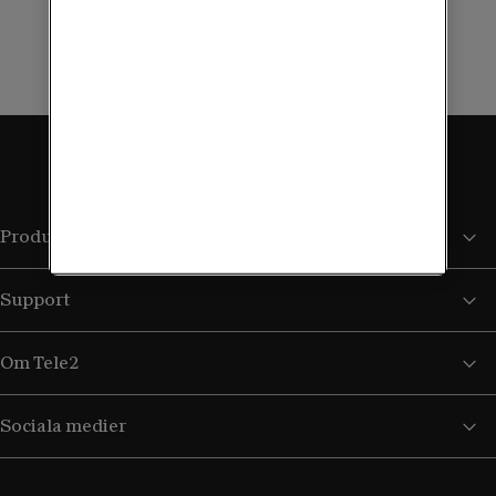
Boka kostnadsfri rådgivning
Produkter och tjänster
Support
Om Tele2
Sociala medier