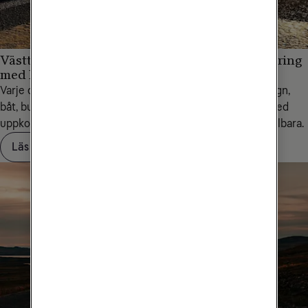
Västtrafik skapar smidig och hållbar reseplanering
med IoT
Varje dag reser en halv miljon människor med tåg, spårvagn,
båt, buss eller el-buss inom Västra Götalandsregionen. Med
uppkoppling via IoT från Tele2 blir resorna smarta och hållbara.
Läs om Västtrafik