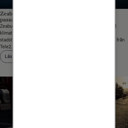
Zeabuz - världens första självkörande
passagerarfärja
Zeabuz och deras eldrivna, självkörande färja är en väg till
klimatvänliga, kostnadseffektiva och energibesparande
stadstransporter – och bakom lösningen finns 5G och IoT från
Tele2.
Läs om Zeabuz