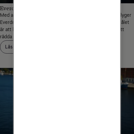
Everdrone räddar liv när det gäller sekunder
Med autonoma drönare och uppkoppling via mobilnätet flyger
Everdrone ut medicinsk utrustning till människor i nöd. Målet
är att bidra med samhällsnytta – och hjälpa sina kunder att
rädda liv.
Läs om Everdrone