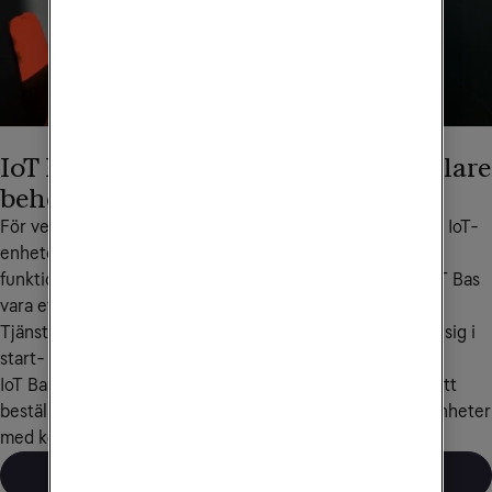
IoT Bas – för verksamheter med enklare
behov
För verksamheter som vill koppla upp ett begränsat antal IoT-
enheter – och inte har behov av den avancerade  
funktionalitet vi erbjuder via Tele2 IoT – kan vår tjänst IoT Bas 
vara ett kostnadseffektivt alternativ.
Tjänsten kan också vara lämplig för företag som befinner sig i 
start- eller testfasen av ett IoT-projekt.
IoT Bas riktar sig främst till företag som vill ha möjlighet att 
beställa enskilda abonnemang och kan koppla upp sina enheter 
med konventionella SIM-kort.
Läs om IoT Bas