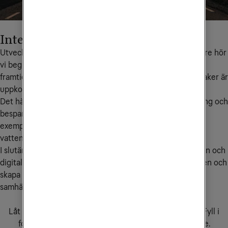
Internet of Everything - IoE
Utvecklingen mot nästa steg är redan i full gång. Allt oftare hör 
vi begreppet Internet of Everything - IoE. IoE är ett 
framtidsscenario där alla fordon, system, processer och saker är 
uppkopplade mot nätet.
Det här skulle innebära stora möjligheter till effektivisering och 
besparingar genom att styra, övervaka och automatisera 
exempelvis byggnader, energiförbrukning, ventilation, 
vattenhantering och parkeringar.
I slutänden handlar det om att utnyttja teknikutvecklingen och 
digitaliseringens möjligheter för att förbättra livskvaliteten och 
skapa mer ekologiskt, ekonomiskt och socialt hållbara 
samhällen.
Vill du prata med en specialist?
Låt oss hitta rätt molnlösning för just din verksamhet. Fyll i
formuläret via knappen nedan så hjälper vi dig vidare.