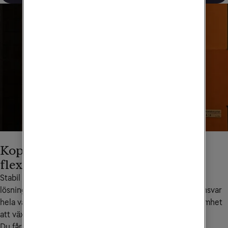
Koppla upp verksamheten – tryggt,
flexibelt och skalbart
Stabil uppkoppling är grunden för varje framgångsrik IoT-
lösning – och det är här vår expertis gör skillnad. Vi tar ansvar 
hela vägen och bygger en lösning som hjälper din verksamhet 
att växa och utevecklas.
Du får: