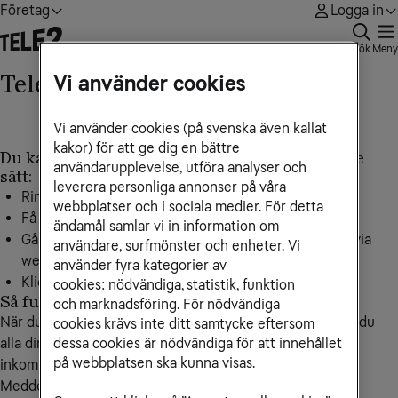
Företag
Logga in
Sök
Meny
Telefonsvarare i Tele2 Växel
Vi använder cookies
Vi använder cookies (på svenska även kallat
kakor) för att ge dig en bättre
Du kan lyssna av din telefonsvarare på följande
användarupplevelse, utföra analyser och
sätt:
leverera personliga annonser på våra
Ring
222
från din telefon.
webbplatser och i sociala medier. För detta
Få en avisering skickad till din mejl.
ändamål samlar vi in information om
Gå in på
Mina Sidor
och lyssna på dina meddelanden via
användare, surfmönster och enheter. Vi
webben.
använder fyra kategorier av
Klicka på brevikonen i din växelapplikation på datorn.
cookies: nödvändiga, statistik, funktion
Så fungerar det på Mina Sidor
och marknadsföring. För nödvändiga
När du lyssnar av dina meddelanden på
Mina Sidor
hittar du
cookies krävs inte ditt samtycke eftersom
dessa cookies är nödvändiga för att innehållet
alla dina röstmeddelanden, samtalsinspelningar och
på webbplatsen ska kunna visas.
inkommande fax i din inkorg.
Meddelanden kan vara antingen röstmeddelande, fax