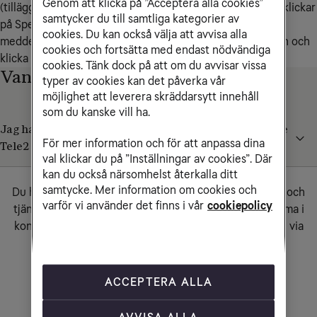
Genom att klicka på ”Acceptera alla cookies”
(tilläggstjänst) eller inspelade samtal (för softphone). Du klickar
samtycker du till samtliga kategorier av
på Spela för att lyssna på ett meddelande.
Du tar bort
cookies. Du kan också välja att avvisa alla
meddelanden genom att välja ett eller flera meddelanden och
cookies och fortsätta med endast nödvändiga
klicka på Ta bort markerade meddelanden.
cookies. Tänk dock på att om du avvisar vissa
Vanliga frågor och svar
typer av cookies kan det påverka vår
möjlighet att leverera skräddarsytt innehåll
som du kanske vill ha.
Jag har haft mobiltelefoni hos Tele2 innan vi skaffade
För mer information och för att anpassa dina
Tele2 Växel. Kan jag nå mina gamla meddelanden?
val klickar du på ”Inställningar av cookies”. Där
Behöver du komma i kontakt med oss?
kan du också närsomhelst återkalla ditt
samtycke. Mer information om cookies och
Du hittar information och hjälp som rör våra produkter och
varför vi använder det finns i vår
cookiepolicy
tjänster i vår
kundservicesektion.
Om du behöver komma i
kontakt med oss, kan du hitta telefonnummer och mejl via
knappen nedan.
Kontakta kundservice
ACCEPTERA ALLA