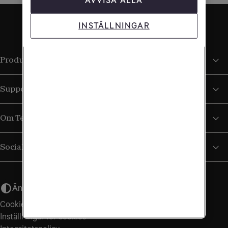
AVVISA ALLA
INSTÄLLNINGAR
Produkter och tjänster
Support
Om Tele2
Sociala medier
Ändra utseende
Cookiepolicy
Inställningar för cookies