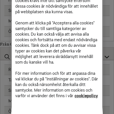
Fast telefon
18,00 kr/min
cookies krävs inte ditt samtycke eftersom
dessa cookies är nödvändiga för att innehållet
Sms
1,91 kr
på webbplatsen ska kunna visas.
Mms
2,39 kr
Genom att klicka på ”Acceptera alla cookies”
samtycker du till samtliga kategorier av
Öppningsavgift
0,79 kr
cookies. Du kan också välja att avvisa alla
cookies och fortsätta med endast nödvändiga
Från Costa Rica till
cookies. Tänk dock på att om du avvisar vissa
typer av cookies kan det påverka vår
möjlighet att leverera skräddarsytt innehåll
som du kanske vill ha.
Ringa samtal
20,00 kr/min
För mer information och för att anpassa dina
val klickar du på ”Inställningar av cookies”. Där
Ta emot samtal
20,00 kr/min
kan du också närsomhelst återkalla ditt
samtycke. Mer information om cookies och
Sms
4,80 kr
varför vi använder det finns i vår
cookiepolicy
Mms
8,80 kr
Öppningsavgift
0,79 kr