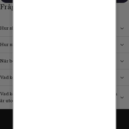
Frågor och svar
Hur skyddar jag mig från höga kostnader i utlandet?
Hur mycket kan jag surfa utomlands?
När börjar jag betala för surf och samtal i utlandet?
Vad kostar det att ta emot sms/mms från Sverige?
Vad kostar det att ringa till en svensk mobil (+46) som
är utomlands?