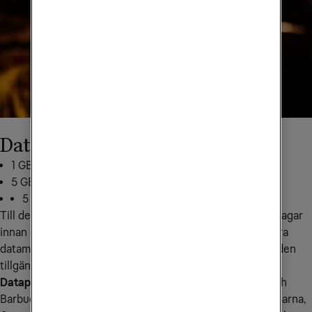
Datapaket till Nordamerika
1 GB för 199 kr: skicka
NA1
till
72661
5 GB för 349 kr: skicka
NA5
till
72661
5 GB för 499 kr: skicka
NA10
till
72661
Till det här landet kan du köpa till mobildata tidigast 30 dagar 
innan du vill använda den. När du börjar använda den extra 
datamängden i den region du befinner dig i är datamängden 
tillgänglig i 14 dagar.
Datapaketet gäller i följande länder:
 Anguilla, Antigua och 
Barbuda, Bahamas, Barbados, Bermuda, Brittiska Jungfruöarna, 