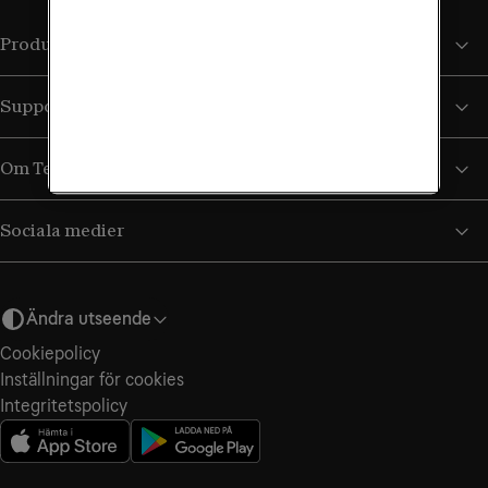
Produkter och tjänster
Support
Om Tele2
Sociala medier
Ändra utseende
Cookiepolicy
Inställningar för cookies
Integritetspolicy