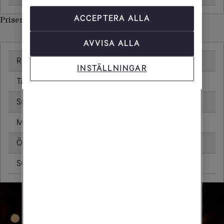
ACCEPTERA ALLA
Priser inom Costa Rica
AVVISA ALLA
Ringa samtal
20,00 kr/min
INSTÄLLNINGAR
Ta emot samtal
20,00 kr/min
Sms
4,80 kr
Mms
8,80 kr
Öppningsavgift
0,79 kr
Surfa utan surfpaket
87,55 kr/MB