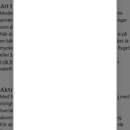
Att tänka på vid flyg- och båtresor
Moderna mobiler har kontakt med internet även när du inte
använder den, exempelvis för nedladdningar av uppdateringar
som sker i bakgrunden.
När du befinner dig helt utanför mobiltäckning, exempelvis på
en båt eller flygplan så sker då denna trafik via satellit, vilket är
mycket kostsamt. Slå därför av mobildata innan du går på flyget
eller båten.
I vår frågelista på denna sida
hittar du mer information om
satellitsamtal.
Aktivera Saldotak
Med funktionen Saldotak kan du som har ett abonnemang med
rörligt pris sätta en spärr vid ett belopp som inte får
överskridas. När saldotaket är uppnått spärras ditt
abonnemang samt eventuella gratistjänster för användning.
För att aktivera, ändra eller ta bort saldotak kontaktar du vår