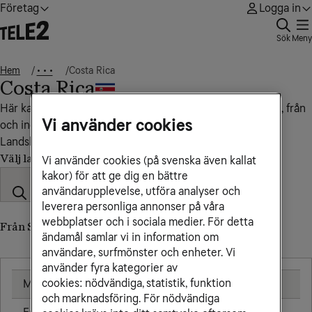
Företag
Logga in
Sök
Meny
Hem
Costa Rica
• • •
Costa Rica
Här kan du se vad det kostar att ringa, sms:a och surfa till, från
Vi använder cookies
och inom Costa Rica.
Landskod: +506
Välj land
Vi använder cookies (på svenska även kallat
kakor) för att ge dig en bättre
användarupplevelse, utföra analyser och
leverera personliga annonser på våra
webbplatser och i sociala medier. För detta
Från Sverige till Costa Rica
ändamål samlar vi in information om
användare, surfmönster och enheter. Vi
använder fyra kategorier av
cookies: nödvändiga, statistik, funktion
Mobil
18,00 kr/min
och marknadsföring. För nödvändiga