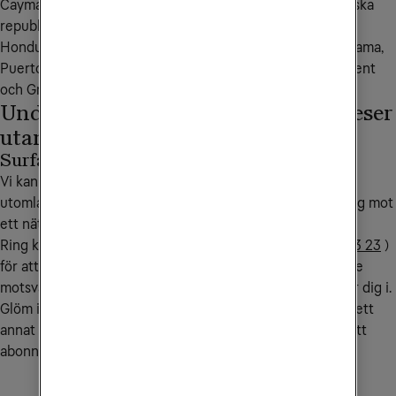
Caymanöarna, Costa Rica, Curacao, Dominica, Dominikanska 
republiken, El Salvador, Grönland, Grenada, Guatemala, 
Honduras, Jamaica, Kanada, Kuba, Mexiko, Nicaragua, Panama, 
Puerto Rico, Saint Kitts och Nevis, Saint Lucia, Saint Vincent 
och Grenadinerna, Turks och Caicos Islands, USA.
Undvik onödiga kostnader när du reser
utanför EU/EES
Surfa endast på WiFi
Vi kan lägga på en spärr på ditt abonnemang när du är
utomlands. Spärren aktiveras när din mobil kopplar upp sig mot
ett nät utomlands och avaktiveras när du kommer hem.
Ring kundservice på
90 444
(från utlandet
+46 772 23 23 23
)
för att aktivera spärren. Samtalskostnaden till kundservice
motsvarar ett samtal till Sverige från det land du befinner dig i.
Glöm inte att sätta på dataroaming i din mobil när du är i ett
annat EU/EES-land för att kunna utnyttja mobilsurfen i ditt
abonnemang.