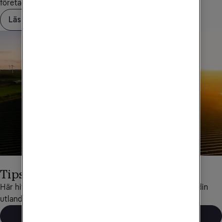
företagskundservice på
90 444
.
Läs mer om Saldotak
Tips för utlandsresor
Här hittar du det mesta som rör data och telefoni under din 
utlandsresa.
Läs mer