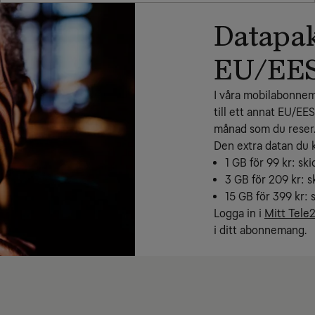
Datapak
EU/EE
I våra mobilabonnema
till ett annat EU/EE
månad som du reser. 
Den extra datan du 
1 GB för 99 kr: sk
3 GB för 209 kr: s
15 GB för 399 kr: 
Logga in i 
Mitt Tele
i ditt abonnemang.