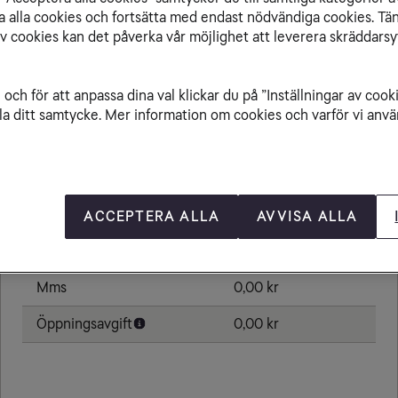
isa alla cookies och fortsätta med endast nödvändiga cookies. Tä
av cookies kan det påverka vår möjlighet att leverera skräddarsy
Från Estland till
och för att anpassa dina val klickar du på ”Inställningar av cook
la ditt samtycke. Mer information om cookies och varför vi använ
Ringa samtal
0,00 kr/min
Ta emot samtal
0,00 kr/min
ACCEPTERA ALLA
AVVISA ALLA
Sms
0,00 kr
Mms
0,00 kr
Öppningsavgift
0,00 kr