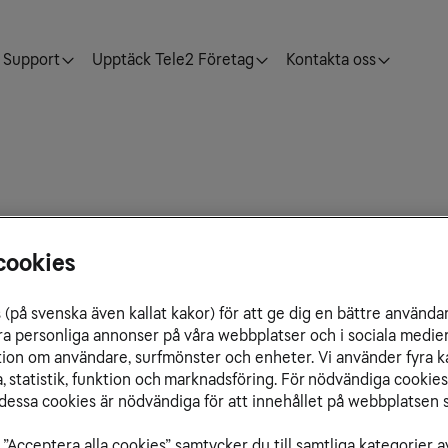
Support
Upptäck Tele2 Företag
Kontakta oss
cookies
 och inom Estland.
(på svenska även kallat kakor) för att ge dig en bättre använda
ra personliga annonser på våra webbplatser och i sociala medie
ation om användare, surfmönster och enheter. Vi använder fyra k
 statistik, funktion och marknadsföring. För nödvändiga cookies 
essa cookies är nödvändiga för att innehållet på webbplatsen s
”Acceptera alla cookies” samtycker du till samtliga kategorier a