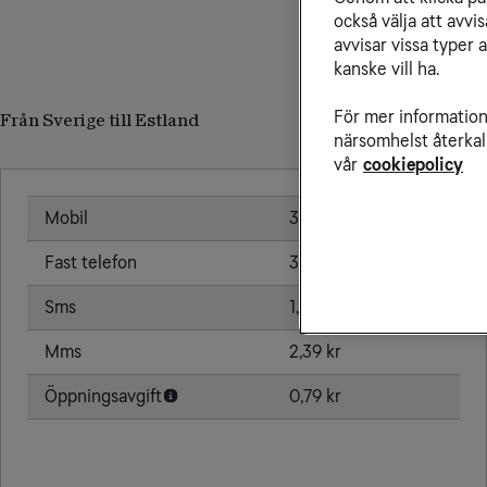
också välja att avv
avvisar vissa typer 
kanske vill ha.
För mer information 
Från Sverige till Estland
närsomhelst återkal
vår
cookiepolicy
Mobil
3,83 kr/min
Fast telefon
3,83 kr/min
Sms
1,91 kr
Mms
2,39 kr
Öppningsavgift
0,79 kr