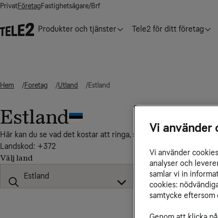
Privat
Företag
Fastighetsägare/Brf
Produkter och tjänster
Tele2 för ditt företag
Hem
Foretag
Utland
Estland
Estland
Vi använder 
Här kan du se vad det kostar att ringa, sms:a och surfa till, från
Landskod: +372
Vi använder cookies 
Välj land
analyser och levere
samlar vi in inform
cookies: nödvändiga,
samtycke eftersom d
Genom att klicka på 