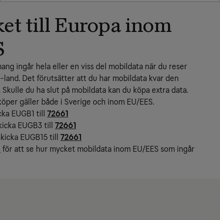
et till Europa inom
S
ng ingår hela eller en viss del mobildata när du reser 
S-land. Det förutsätter att du har mobildata kvar den 
Skulle du ha slut på mobildata kan du köpa extra data. 
köper gäller både i Sverige och inom EU/EES.
icka EUGB1 till
72661
kicka EUGB3 till
72661
skicka EUGB15 till
72661
2
 för att se hur mycket mobildata inom EU/EES som ingår 