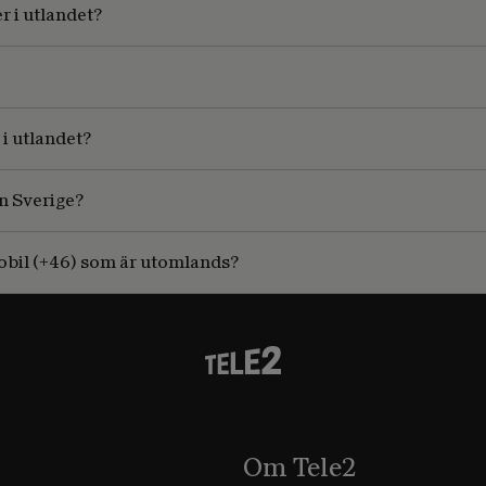
r i utlandet?
 i utlandet?
n Sverige?
 mobil (+46) som är utomlands?
Om Tele2