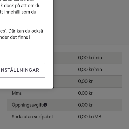
nk dock på att om du
tt innehåll som du
ies”. Där kan du också
Priser inom Estland
der det finns i
Ringa samtal
0,00 kr/min
Ta emot samtal
0,00 kr/min
INSTÄLLNINGAR
Sms
0,00 kr
Mms
0,00 kr
Öppningsavgift
0,00 kr
Surfa utan surfpaket
0,00 kr/MB