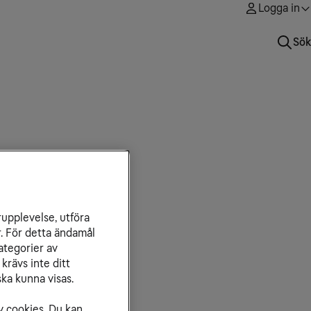
Logga in
Sök
rupplevelse, utföra
r. För detta ändamål
ategorier av
krävs inte ditt
ka kunna visas.
v cookies. Du kan