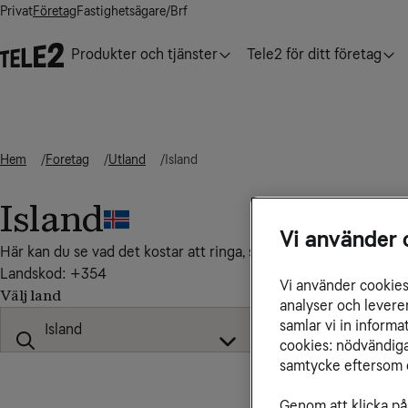
Privat
Företag
Fastighetsägare/Brf
Produkter och tjänster
Tele2 för ditt företag
Hem
Foretag
Utland
Island
Island
Vi använder 
Här kan du se vad det kostar att ringa, sms:a och surfa till, från
Landskod: +354
Vi använder cookies 
Välj land
analyser och levere
samlar vi in inform
cookies: nödvändiga,
samtycke eftersom d
Genom att klicka på 