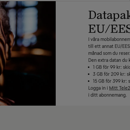
Datapak
EU/EE
I våra mobilabonnema
till ett annat EU/EE
månad som du reser. 
Den extra datan du 
1 GB för 99 kr: sk
3 GB för 209 kr: s
15 GB för 399 kr: 
Logga in i 
Mitt Tele
i ditt abonnemang.