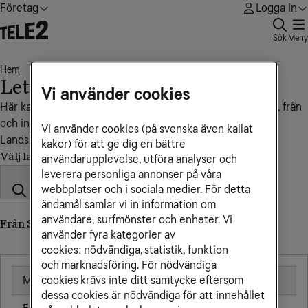
Företag
Logga in
Sök
Meny
Hem
Lettland
• • •
Lettland
Vi använder cookies
Här kan du se vad det kostar att ringa, sms:a och surfa till, från
och inom Lettland.
Vi använder cookies (på svenska även kallat
Landskod: +371
kakor) för att ge dig en bättre
Välj land
användarupplevelse, utföra analyser och
leverera personliga annonser på våra
webbplatser och i sociala medier. För detta
ändamål samlar vi in information om
användare, surfmönster och enheter. Vi
Från Sverige till Lettland
använder fyra kategorier av
cookies: nödvändiga, statistik, funktion
och marknadsföring. För nödvändiga
Mobil
3,83 kr/min
cookies krävs inte ditt samtycke eftersom
dessa cookies är nödvändiga för att innehållet