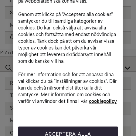
Fast telefon
3,83 kr/min
på webbplatsen ska kunna visas.
Sms
1,91 kr
Genom att klicka på ”Acceptera alla cookies”
samtycker du till samtliga kategorier av
Mms
2,39 kr
cookies. Du kan också välja att avvisa alla
cookies och fortsätta med endast nödvändiga
Öppningsavgift
0,79 kr
cookies. Tänk dock på att om du avvisar vissa
typer av cookies kan det påverka vår
Från Lettland till
möjlighet att leverera skräddarsytt innehåll
som du kanske vill ha.
För mer information och för att anpassa dina
val klickar du på ”Inställningar av cookies”. Där
Ringa samtal
0,00 kr/min
kan du också närsomhelst återkalla ditt
samtycke. Mer information om cookies och
Ta emot samtal
0,00 kr/min
varför vi använder det finns i vår
cookiepolicy
Sms
0,00 kr
Mms
0,00 kr
Öppningsavgift
0,00 kr
ACCEPTERA ALLA