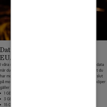
Datapaket till Europa inom
EU/EES
I våra mobilabonnemang ingår hela eller en viss del mobildata 
när du reser till ett annat EU/EES-land. Det förutsätter att du 
har mobildata kvar den månad som du reser. Skulle du ha slut 
på mobildata kan du köpa extra data. Den extra datan du köper 
gäller både i Sverige och inom EU/EES.
1 GB för 99 kr: skicka EUGB1 till
72661
3 GB för 209 kr: skicka EUGB3 till
72661
15 GB för 399 kr: skicka EUGB15 till
72661