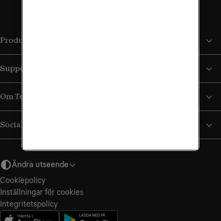
Produkter och tjänster
Support
Om Tele2
Sociala medier
Ändra utseende
Cookiepolicy
Inställningar för cookies
Integritetspolicy