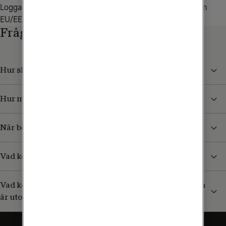
Logga in i 
Mitt Tele2
 för att se hur mycket mobildata inom 
EU/EES som ingår i ditt abonnemang.
Frågor och svar
Hur skyddar jag mig från höga kostnader i utlandet?
Hur mycket kan jag surfa utomlands?
När börjar jag betala för surf och samtal i utlandet?
Vad kostar det att ta emot sms/mms från Sverige?
Vad kostar det att ringa till en svensk mobil (+46) som
är utomlands?