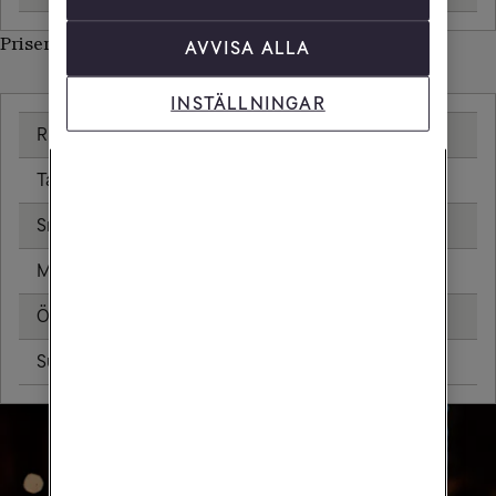
Priser inom Lettland
AVVISA ALLA
INSTÄLLNINGAR
Ringa samtal
0,00 kr/min
Ta emot samtal
0,00 kr/min
Sms
0,00 kr
Mms
0,00 kr
Öppningsavgift
0,00 kr
Surfa utan surfpaket
0,00 kr/MB