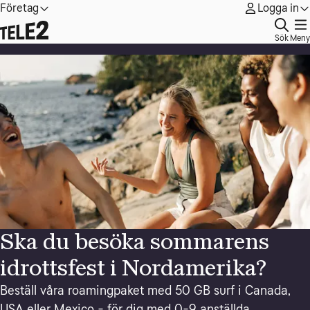
Företag
Logga in
Sök
Meny
Ska du besöka sommarens
idrottsfest i Nordamerika?
Beställ våra roamingpaket med 50 GB surf i Canada,
USA eller Mexico - för dig med 0-9 anställda