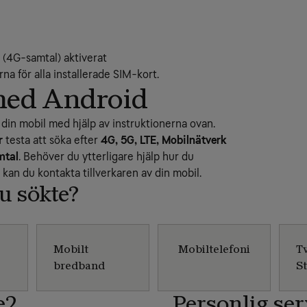
E (4G-samtal) aktiverat
na för alla installerade SIM-kort.
med Android
t din mobil med hjälp av instruktionerna ovan.
r
testa att söka efter
4G, 5G, LTE, Mobilnätverk
mtal
. Behöver du ytterligare hjälp hur du
kan du kontakta tillverkaren av din mobil.
du sökte?
Mobilt
Mobiltelefoni
T
bredband
S
e2
Personlig ser