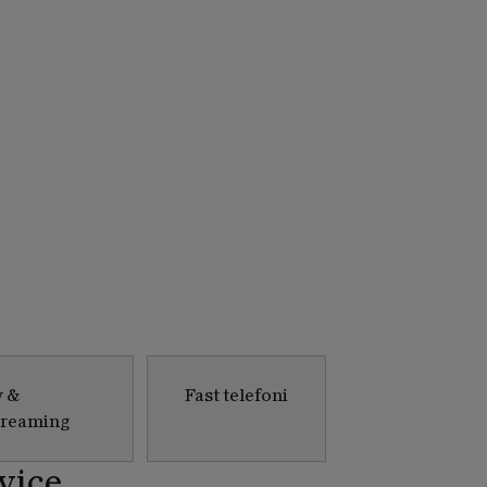
v &
Fast telefoni
treaming
vice