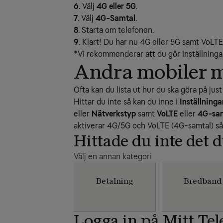
6
. Välj
4G eller 5G
.
7
. Välj
4G-Samtal
.
8
. Starta om telefonen.
9
. Klart! Du har nu 4G eller 5G samt VoLT
*Vi rekommenderar att du gör inställningar
Andra mobiler 
Ofta kan du lista ut hur du ska göra på jus
Hittar du inte så kan du inne i
Inställninga
eller
Nätverkstyp
samt
VoLTE
eller
4G-sa
aktiverar 4G/5G och VoLTE (4G-samtal) så 
Hittade du inte det 
Välj en annan kategori
Betalning
Bredband
Logga in på Mitt Tel