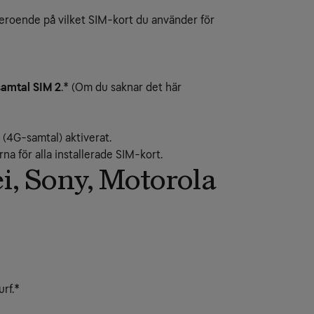
roende på vilket SIM-kort du använder för
samtal SIM 2
.* (Om du saknar det här
 (4G-samtal) aktiverat.
na för alla installerade SIM-kort.
, Sony, Motorola
urf.*