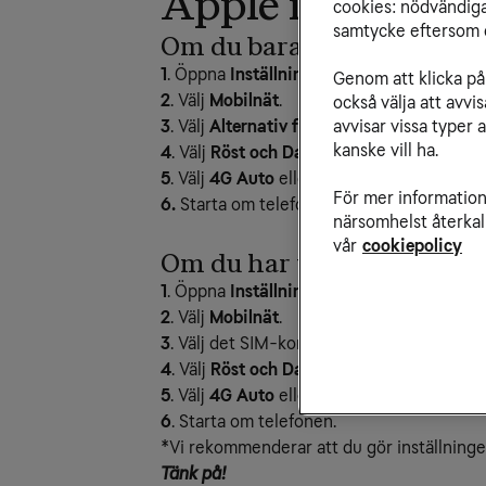
Apple iPhone
cookies: nödvändiga,
samtycke eftersom d
Om du bara har ett SIM-ko
1
. Öppna
Inställningar
.
Genom att klicka på 
2
. Välj
Mobilnät
.
också välja att avv
3
. Välj
Alternativ för mobildata
.
avvisar vissa typer 
kanske vill ha.
4
. Välj
Röst och Data
.
5
. Välj
4G Auto
eller
5G Auto
.
För mer information 
6.
Starta om telefonen.
närsomhelst återkal
vår
cookiepolicy
Om du har flera SIM-kort:
1
. Öppna
Inställningar
.
2
. Välj
Mobilnät
.
3
. Välj det SIM-kort du använder för surf*.
4
. Välj
Röst och Data
.
5
. Välj
4G Auto
eller
5G Auto
.
6
. Starta om telefonen.
*Vi rekommenderar att du gör inställningen
Tänk på!