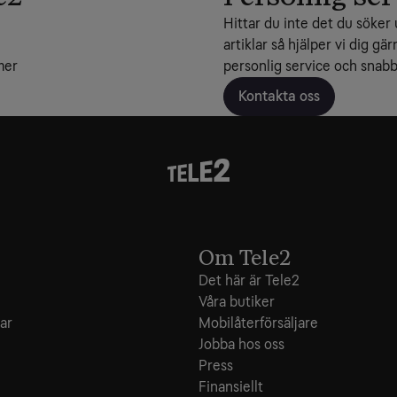
Hittar du inte det du söker 
artiklar så hjälper vi dig gär
mer
personlig service och snabba
Kontakta oss
Om Tele2
Det här är Tele2
Våra butiker
ar
Mobilåterförsäljare
Jobba hos oss
Press
Finansiellt