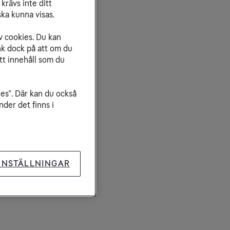
krävs inte ditt
laterade artiklar
ka kunna visas.
dsläckning av 2G och 3G
ng över 4G
v cookies. Du kan
nk dock på att om du
tt innehåll som du
ies”. Där kan du också
der det finns i
INSTÄLLNINGAR