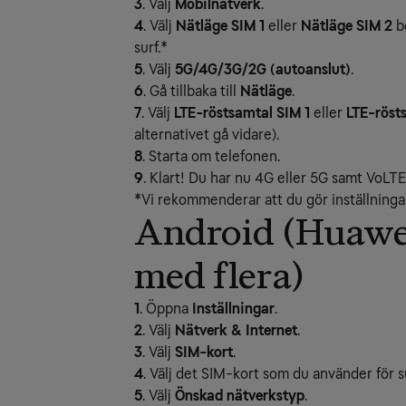
3
. Välj
Mobilnätverk
.
4
. Välj
Nätläge SIM 1
eller
Nätläge SIM 2
be
surf.*
5
. Välj
5G/4G/3G/2G (autoanslut)
.
6
. Gå tillbaka till
Nätläge
.
7
. Välj
LTE-röstsamtal SIM 1
eller
LTE-röst
alternativet gå vidare).
8
. Starta om telefonen.
9
. Klart! Du har nu 4G eller 5G samt VoLTE
*Vi rekommenderar att du gör inställningar
Android (Huawei
med flera)
1
. Öppna
Inställningar
.
2
. Välj
Nätverk & Internet
.
3
. Välj
SIM-kort
.
4
. Välj det SIM-kort som du använder för s
5
. Välj
Önskad nätverkstyp
.