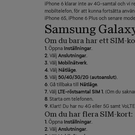
iPhone 6 klarar inte av 4G-samtal och vi 
mobiltelefon, för att kunna fortsätta använ
iPhone 6S, iPhone 6 Plus och senare model
Samsung Galax
Om du bara har ett SIM-ko
1
. Öppna
Inställningar
.
2
. Välj
Anslutningar
.
3
. Välj
Mobilnätverk
.
4
. Välj
Nätläge
.
5
. Välj
5G/4G/3G/2G (autoanslut)
.
6
. Gå tillbaka till
Nätläge
.
7
. Välj
LTE-röstsamtal SIM 1
. (Om du saknar
8
. Starta om telefonen.
9
. Klart! Du har nu 4G eller 5G samt VoLTE
Om du har flera SIM-kort:
1
. Öppna
Inställningar
.
2
. Välj
Anslutningar
.