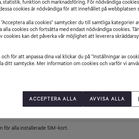
 statistik, funktion och marknadsföring. För nödvändiga cookies 
Re
essa cookies är nödvändiga för att innehållet på webbplatsen s
rt:
Ne
Ri
”Acceptera alla cookies” samtycker du till samtliga kategorier a
isa alla cookies och fortsätta med endast nödvändiga cookies. Tä
av cookies kan det påverka vår möjlighet att leverera skräddarsy
och för att anpassa dina val klickar du på ”Inställningar av cook
la ditt samtycke. Mer information om cookies och varför vi använ
ACCEPTERA ALLA
AVVISA ALLA
 för alla installerade SIM-kort.