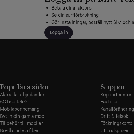
Betala dina fakturor
Se din surfförbrukning
Gör inställningar, beställ nytt SIM och 
Logga in
Populära sidor
Support
Aktuella erbjudanden
Supportcenter
5G hos Tele2
Faktura
Mobilabonnemang
Kanalförändring
Byt in din gamla mobil
Drift & felsök
Tillbehör till mobiler
Täckningskarta
Bredband via fiber
Utlandspriser