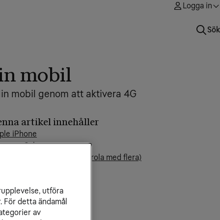
Logga in
Sök
in mobil
 din mobil genom att aktivera 4G
nna artikel innehåller
ple iPhone
msung Galaxy
droid (Huawei, Sony, Motorola med flera)
dra mobiler med Android
rupplevelse, utföra
r. För detta ändamål
ategorier av