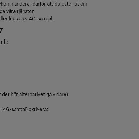
rekommanderar därför att du byter ut din
da våra tjänster.
ler klarar av 4G-samtal.
y
rt:
 det här alternativet gå vidare).
 (4G-samtal) aktiverat.