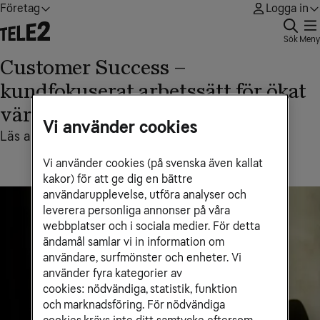
Företag
Logga in
Sök
Meny
Customer Success –
kundfokuserat arbetssätt för ökat
värde
Vi använder cookies
Läs artikeln nedan
Vi använder cookies (på svenska även kallat
kakor) för att ge dig en bättre
användarupplevelse, utföra analyser och
leverera personliga annonser på våra
webbplatser och i sociala medier. För detta
ändamål samlar vi in information om
användare, surfmönster och enheter. Vi
använder fyra kategorier av
cookies: nödvändiga, statistik, funktion
och marknadsföring. För nödvändiga