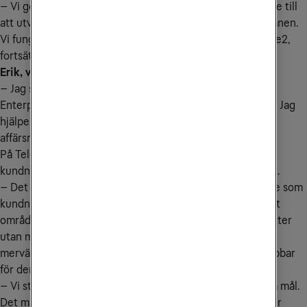
– Vi genomför kvartalsvisa möten med kunderna för att se till
att utvecklingen följer de mätvärden som definierats i planen.
Vi fungerar helt enkelt som kundens ambassadör mot Tele2,
fortsätter Julia Melin.
Erik, vad gör du i din roll som säljspecialist?
– Jag stöttar säljorganisationen med expertis inom Cisco
Enterprise Agreement, mjukvaror och Customer Success. Jag
hjälper även till med presentationsmaterial och att hitta
affärsmöjligheter.
På Tele2 Företag lägger vi stort fokus på att öka
kundnöjdheten, något som också har gett tydliga resultat.
– Det känns roligt att jobba med ett så prioriterat område som
kundnöjdhet, säger Susanne Widlund. Det här är också ett
område som växer, inte bara i förhållande till Ciscoprodukter
utan mot hela produktportföljen. Det ger också ett större
mervärde för våra kunder när de ser att vi tillsammans jobbar
för deras bästa.
– Vi stärker relationerna och hjälper kunderna att nå sina mål.
Det märks att det här är uppskattat och något som allt fler