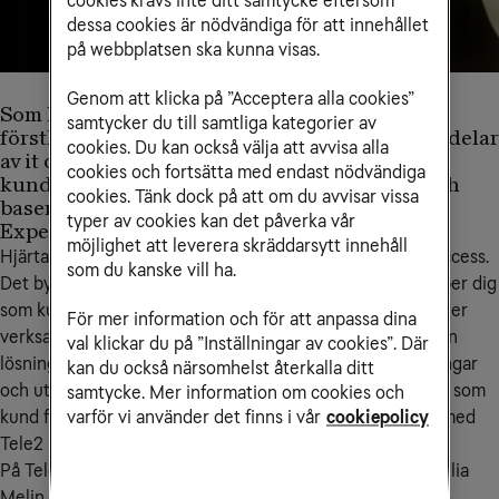
cookies krävs inte ditt samtycke eftersom
dessa cookies är nödvändiga för att innehållet
på webbplatsen ska kunna visas.
Genom att klicka på ”Acceptera alla cookies”
Som kund hos Tele2 Företag får du tillgång till
samtycker du till samtliga kategorier av
förstklassiga tjänster och produkter inom alla delar
cookies. Du kan också välja att avvisa alla
av it och telekom. Du får dessutom en
cookies och fortsätta med endast nödvändiga
kundsamarbetsmodell som är väl beprövad och
cookies. Tänk dock på att om du avvisar vissa
baserad på bland annat Cisco Customer
typer av cookies kan det påverka vår
Experience.
möjlighet att leverera skräddarsytt innehåll
Hjärtat i Cisco Customer Experience heter Customer Success.
som du kanske vill ha.
Det bygger på ett arbetssätt där vi i nära samarbete hjälper dig
som kund att målsätta, följa upp och uppnå den affärs- eller
För mer information och för att anpassa dina
verksamhetsnytta som din verksamhet önskar få ut av den
val klickar du på ”Inställningar av cookies”. Där
lösning ni investerat i. Vår ambition är att skapa förbättringar
kan du också närsomhelst återkalla ditt
och utveckling för ditt företag, samt att säkerställa att du som
samtycke. Mer information om cookies och
kund får den bästa möjliga upplevelsen i ditt samarbete med
varför vi använder det finns i vår
cookiepolicy
Tele2 Företag.
På Tele2 Företag arbetar Customer Success Managers Julia
Melin och Susanne Widlund, samt Sales Specialist Erik