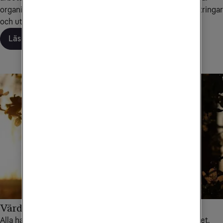
organisation. Det gemensamma målet är att skapa förbättringar
och utveckling för ditt företag.
Läs om vår samarbetsmodell
Värdeskapande samarbete
Alla har ansvar för kundupplevelsen, oavsett roll i företaget.