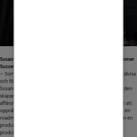
Susanne och Julia, kan ni berätta om era roller som Customer
Success Managers?
– Som Customer Success Managers har vi ansvar för att påvisa
och följa upp värdet av kundens Cisco-lösning, förklarar
Susanne Widlund. Det innebär att vi tillsammans med kunden
skapar en Customer Success Plan, där kundens önskade
affärsresultat dokumenteras och bryts ner i aktiviteter för att
uppnå målen, som workshops, utbildningar eller att skapa en
roadmap. Vi kan även ta in konsulter eller kanske bjuder in en
produktchef som håller en presentation kring en specifik
produkt.