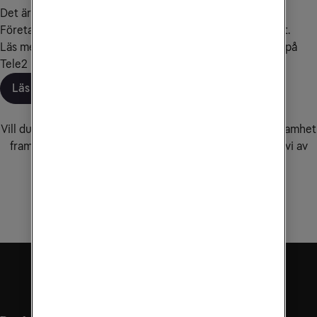
Det är det tankesättet som ligger till grund för hur Tele2
Företag arbetar för att skapa kundvärde och kundnöjdhet.
Läs mer i artikeln om vår samarbetsmodell och om hur vi på
Tele2 Företag samarbetar med dig som kund.
Läs artikeln
Hur kan vi hjälpa dig?
Vill du veta mer om hur våra tjänster kan hjälpa din verksamhet
framåt? Välkommen att fylla i kontaktformuläret så hör vi av
oss.
Kontakta oss för rådgivning