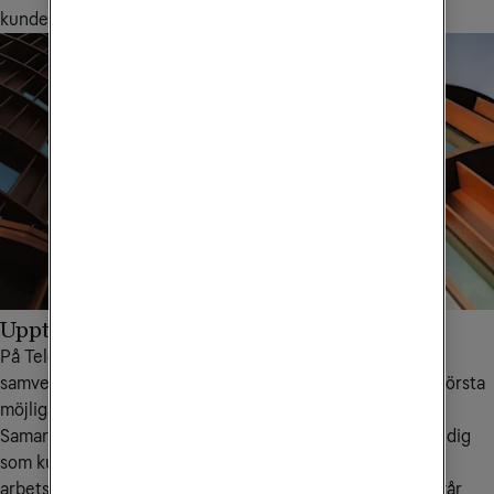
kunder efterfrågar, säger Erik Bergström.
Upptäck vår samverkansmodell
På Tele2 Företag arbetar vi efter en beprövad
samverkansmodell, där vi ser till att du som kund ska få största
möjliga nytta av dina kommunikationstjänster.
Samarbetsmodellen är grunden till vårt partnerskap med dig
som kund. Vi har tydliga roller och ansvar, strukturerat
arbetssätt och tät samverkan inom alla berörda delar av vår