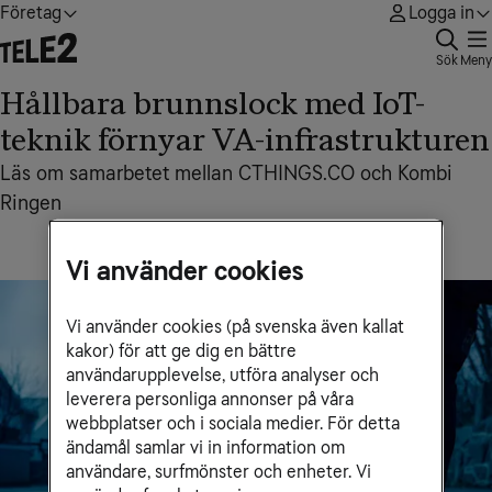
Företag
Logga in
Sök
Meny
Hållbara brunnslock med IoT-
teknik förnyar VA-infrastrukturen
Läs om samarbetet mellan CTHINGS.CO och Kombi
Ringen
Vi använder cookies
Vi använder cookies (på svenska även kallat
kakor) för att ge dig en bättre
användarupplevelse, utföra analyser och
leverera personliga annonser på våra
webbplatser och i sociala medier. För detta
ändamål samlar vi in information om
användare, surfmönster och enheter. Vi