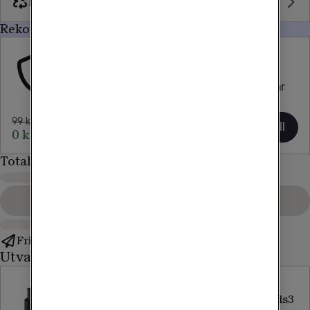
Byt in mobil
Rekommenderat för dig
Försäkring
Trygghetsavtal
Försäkra din nya mobil eller surfplatta och var 
trygg när något händer.
99 kr/mån
Lägg till
0 kr/mån i 1 mån
Totalt
Gå till kassan
Fri frakt
Utvalda tillbehör
Samsung
Samsung
Snabbladdare
Galaxy Buds3