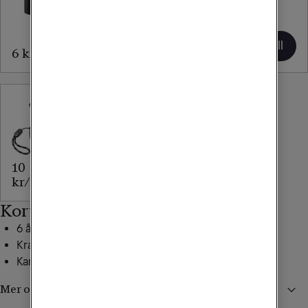
Samsung
Silver
25W USB-C
44
Lägg till
Lägg till
6 kr/mån
kr/mån
Anker
Soundcore
R50i
10
Lägg till
kr/mån
Kort om mobilen
6 års uppdateringar av säkerhet och operativsystem
Kraftfullt batteri som räcker länge
Kamera med smarta ai-funktioner
Mer om Galaxy A56