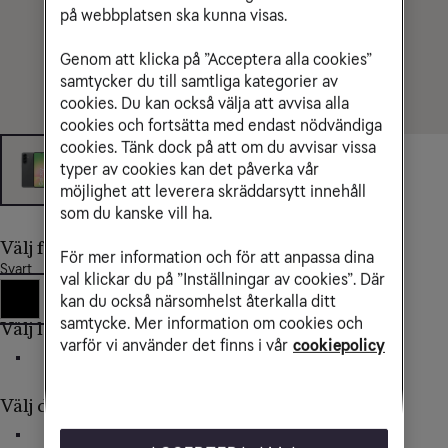
på webbplatsen ska kunna visas.
Genom att klicka på ”Acceptera alla cookies”
samtycker du till samtliga kategorier av
cookies. Du kan också välja att avvisa alla
cookies och fortsätta med endast nödvändiga
cookies. Tänk dock på att om du avvisar vissa
typer av cookies kan det påverka vår
möjlighet att leverera skräddarsytt innehåll
som du kanske vill ha.
Välj färg
För mer information och för att anpassa dina
Svart
val klickar du på ”Inställningar av cookies”. Där
kan du också närsomhelst återkalla ditt
samtycke. Mer information om cookies och
Välj lagringsutrymme
varför vi använder det finns i vår
cookiepolicy
128 GB
Välj delbetalning av mobilen
36 mån
24 mån
Direkt