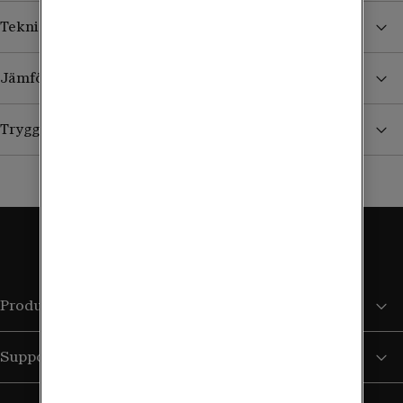
Teknisk specifikation
Jämför våra företagsabonnemang
Trygghetsavtal - försäkring via Tele2 Företag
Produkter och tjänster
Support