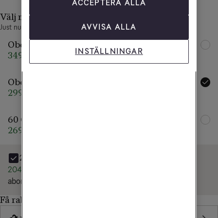
ACCEPTERA ALLA
Välj mobilabonnemang
AVVISA ALLA
Just nu får du upp till 50 % rabatt på alla företagsabonnemang.
Obegränsad Max
INSTÄLLNINGAR
349 kr/mån
599 kr/mån
Obegränsad
299 kr/mån
499 kr/mån
60 GB
269 kr/mån
399 kr/mån
24 månaders bindningstid
2040 kr rabatt
på mobilen
och
4800 kr rabatt
på
abonnemanget
Få rabatt, byt in gamla mobilen