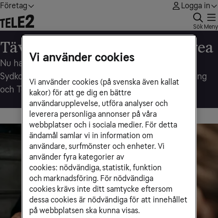
Företag
Logga in
Sök
Meny
Tävla om en resa till Sydkorea
Vi använder cookies
Nu har ditt företag chansen att vinna en resa till
Sydkoreas huvudstad Seoul - tävla här med Samsung
Vi använder cookies (på svenska även kallat
och Tele2 Företag!
kakor) för att ge dig en bättre
användarupplevelse, utföra analyser och
leverera personliga annonser på våra
webbplatser och i sociala medier. För detta
ändamål samlar vi in information om
användare, surfmönster och enheter. Vi
använder fyra kategorier av
cookies: nödvändiga, statistik, funktion
och marknadsföring. För nödvändiga
cookies krävs inte ditt samtycke eftersom
dessa cookies är nödvändiga för att innehållet
på webbplatsen ska kunna visas.