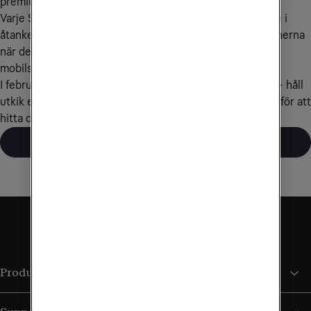
premiummodellen, eller om du föredrar en enklare mobil.
Varje Samsungmobil är utvecklad med dig som användare i 
åtanke, och varje ny modell ger dig de senaste innovationerna 
när det kommer till prestanda, design, kamera och 
mobilsäkerhet.
I februari 2026 håller Samsung sitt nästa lanseringevent - håll 
utkik efter nyheterna här eller besök vår varumärkessida för att 
hitta din favorit bland urvalet.
Se allt från Samsung
Produkter och tjänster