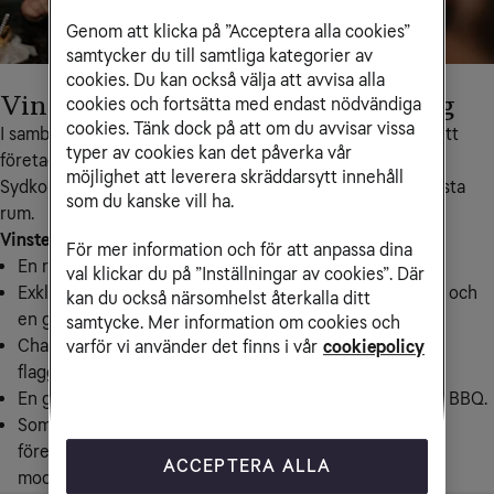
Genom att klicka på ”Acceptera alla cookies”
samtycker du till samtliga kategorier av
cookies. Du kan också välja att avvisa alla
Vinn en upptechsresa med Samsung
cookies och fortsätta med endast nödvändiga
cookies. Tänk dock på att om du avvisar vissa
I samband med lanseringen av nya Samsung Galaxy har ditt 
typer av cookies kan det påverka vår
företag chansen att vinna en resa för två anställda till 
möjlighet att leverera skräddarsytt innehåll
Sydkorea, med en exklusiv guldbiljett till Samsungs innersta 
som du kanske vill ha.
rum.
Vinsten
För mer information och för att anpassa dina
En resa för två av företagets anställda till Sydkorea.
val klickar du på ”Inställningar av cookies”. Där
Exklusiv visning av Samsungs fabrik i "Smart City" Gumi och
kan du också närsomhelst återkalla ditt
en guidad tur på Samsung Digital City i Suwon.
samtycke. Mer information om cookies och
Chansen att testa alla nya produkter i Samsungs
varför vi använder det finns i vår
cookiepolicy
flaggskeppsbutik D’light.
En guidad tur i Seoul och en välkomstkväll med Korean BBQ.
Som välkomstpresent vid ankomsten till Seoul får ditt
företag två examplar av den helt nya Samsung Galaxy-
ACCEPTERA ALLA
modellen.