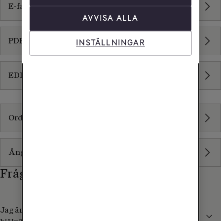
E-faktura
AVVISA ALLA
PDF-faktura
INSTÄLLNINGAR
EDI-faktura - endast för dig med ramavtal
Övriga länkar
Ordlista
Ångerrätt och retur för enskild firma
Frågor och svar
Jag är privatkund, vem kan jag kontakta för att få