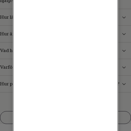
hjälp?
Hur läser jag av min faktura?
Hur ändrar jag min betalningsmetod?
Vad har Tele2 för bank-/ och postgironummer?
Varför är min faktura högre än normalt?
Hur påverkar Skatteverkets momsregler min faktura?
Visa fler
Hur kan vi hjälpa dig?