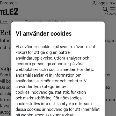
Företag
Logga in
Sök
Meny
Hem
Betalningar och fakturor
• • •
Betalningar och fakturor
Vi använder cookies
Information, frågor och svar om allt som rör betalningar
Vi använder cookies (på svenska även kallat
och ditt företags fakturor från Tele2 Företag
kakor) för att ge dig en bättre
användarupplevelse, utföra analyser och
leverera personliga annonser på våra
Välj det betalningssätt som passar dig
webbplatser och i sociala medier. För detta
Som företagskund hos Tele2 har du möjlighet att välja hur du
ändamål samlar vi in information om
användare, surfmönster och enheter. Vi
vill betala dina fakturor.
använder fyra kategorier av
Du som är ansluten till Kivra har kan få din faktura från Tele2 i
cookies: nödvändiga, statistik, funktion
din digitala brevlåda. Vänligen notera att vi då tar en
och marknadsföring. För nödvändiga
fakturaavgift på 59 kr/månad, precis som för en pappersfaktura.
cookies krävs inte ditt samtycke eftersom
Kivra är inte tillgängligt om du väljer att få din faktura via
dessa cookies är nödvändiga för att innehållet
autogiro eller e-faktura.
på webbplatsen ska kunna visas.