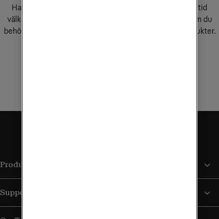
Har du fler frågor eller vill ha personlig hjälp? Du är alltid
välkommen att kontakta Tele2 Företags kundservice om du
behöver service eller support för dina tjänster och produkter.
Kontakta kundservice
Produkter och tjänster
Support