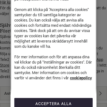
Här kan du läsa mer om Kivra för företag.
För dig som vill slippa fakturaavgiften rekommenderar vi att du
Genom att klicka på ”Acceptera alla cookies”
väljer antingen
pdf-faktura
,
e-faktura
eller
autogiro
.
samtycker du till samtliga kategorier av
cookies. Du kan också välja att avvisa alla
Självservice för betalningar via Mitt Tele2
cookies och fortsätta med endast nödvändiga
Företag
cookies. Tänk dock på att om du avvisar vissa
typer av cookies kan det påverka vår
Självservice gör det enklare för dig att ha kontroll över
möjlighet att leverera skräddarsytt innehåll
kostnader och annat som rör ditt företags
som du kanske vill ha.
kommunikationstjänster hos Tele2.
Som företagskund kan du
följa upp dina fakturor via Mitt Tele2 Företag. Använd Mitt
För mer information och för att anpassa dina
Tele2 Företag från din dator eller ladda ner som app från
App
val klickar du på ”Inställningar av cookies”. Där
Store
eller
Google Play
. Om du redan har ett privat konto i Mitt
kan du också närsomhelst återkalla ditt
Tele2 behöver du inte registrera dig på nytt utan kan logga in
samtycke. Mer information om cookies och
direkt.
varför vi använder det finns i vår
cookiepolicy
Olika sätt att betala
Autogiro
ACCEPTERA ALLA