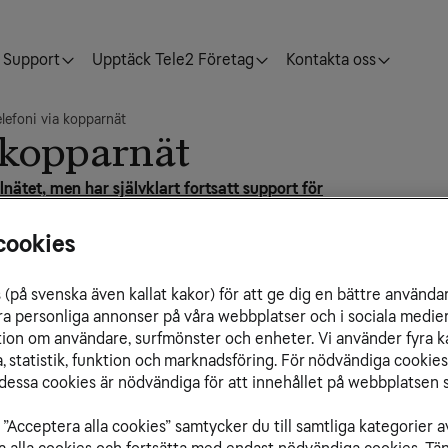
Support
Upptäck Tele2 Företag
Kontakta oss
elefoni via kopparnät
a kopparnät
ilnätet, men har självklart fortsatt support för
cookies
ska analoga anslutningen för telefon, telefax,
telefonjacket.
(på svenska även kallat kakor) för att ge dig en bättre använda
a vanliga frågor och svar samt få tips om vad du
ra personliga annonser på våra webbplatser och i sociala medie
r.
ation om användare, surfmönster och enheter. Vi använder fyra k
ing
 statistik, funktion och marknadsföring. För nödvändiga cookies 
n beställer du av oss på kundservice. När
essa cookies är nödvändiga för att innehållet på webbplatsen s
 har en telefon med knappsats, själv
lägga in
”Acceptera alla cookies” samtycker du till samtliga kategorier a
du vill aktivera en vidarekoppling men inte är