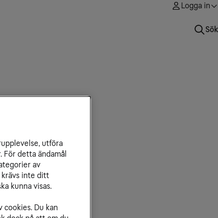
Logga in
Sök
rupplevelse, utföra
r. För detta ändamål
ategorier av
krävs inte ditt
ka kunna visas.
v cookies. Du kan