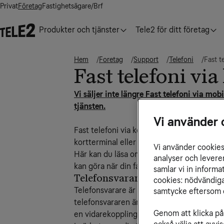
Privat
Företag
Fastighetsägare/Brf
Produkter och tjänster
Tele2 för ditt företag
Hem
Foretag
Support
Telefoni
Fast t
Fast telefoni vi
Vi säljer inte längre Fast telefoni via mob
tjänsten.
Vi använder 
Fast telefoni via kopparnätet är den klassi
kortterminal eller modem som ansluts via 
Vi använder cookies 
Här kan du läsa om tilläggstjänster, se vår
analyser och levere
kan göra när din fasta telefoni inte fungera
samlar vi in inform
Telefonsvarare och vidarekoppl
cookies: nödvändiga,
Telefonsvarare är en tilläggstjänst och de
samtycke eftersom d
telefonsvararen är aktiverad kan du, om du
Genom att klicka på 
en vidarekoppling på ditt abonnemang. Om 