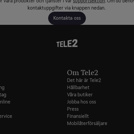
r våra produkter och tjänster i vår
supportsektion
.
Om du behöv
kontaktuppgifter via knappen nedan.
Kontakta oss
Om Tele2
Det här är Tele2
ing
Hållbarhet
tag
Våra butiker
nline
Jobba hos oss
e
Press
ervice
Finansiellt
Mobilåterförsäljare