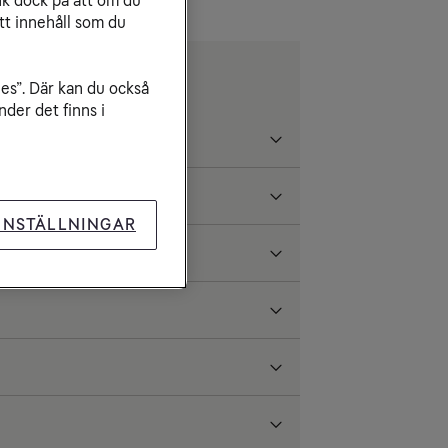
nk dock på att om du
tt innehåll som du
ies”. Där kan du också
der det finns i
INSTÄLLNINGAR