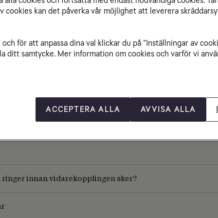
isa alla cookies och fortsätta med endast nödvändiga cookies. Tä
ice så hjälper vi dig.
av cookies kan det påverka vår möjlighet att leverera skräddarsy
använder telefonsvararen.
vidarekoppling
och för att anpassa dina val klickar du på ”Inställningar av cook
la ditt samtycke. Mer information om cookies och varför vi använ
ACCEPTERA ALLA
AVVISA ALLA
en ringer innan vidarekopplingen sker?
ar