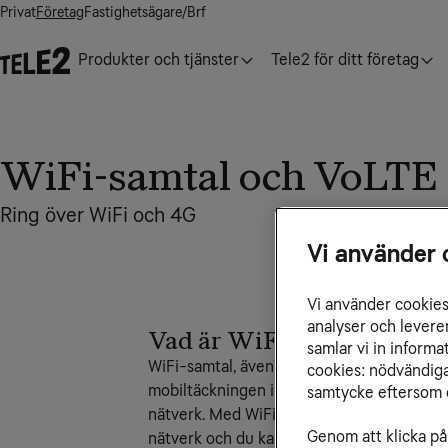
Privat
Företag
Fastighetsägare/Brf
Produkter och tjänster
Tele2 för ditt företag
WiFi-samtal och VoLTE
Ring över WiFi och 4G
Vi använder 
Vi använder cookies 
analyser och levere
Vad är WiFi-samtal?
samlar vi in inform
WiFi-samtal, även kallat VoWiFi (Voice over
cookies: nödvändiga,
mobiltäckningen inte räcker till men du har 
samtycke eftersom d
nätverk. Med WiFi-samtal aktiverat kopplas
Genom att klicka på 
nätverk och du kan sömlöst röra dig mella