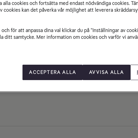
isa alla cookies och fortsätta med endast nödvändiga cookies. Tä
lhetsleverantör
ser vi till att
wifi-nät och mobilnätet uta
av cookies kan det påverka vår möjlighet att leverera skräddarsy
l.
Det kostar inget extra att r
 och ingen data förbrukas på
och för att anpassa dina val klickar du på ”Inställningar av cook
 funktionerna
la ditt samtycke. Mer information om cookies och varför vi använ
ACCEPTERA ALLA
AVVISA ALLA