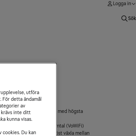
Logga in
Sök
rupplevelse, utföra
r. För detta ändamål
ategorier av
 både ringer och surfar du med högsta
krävs inte ditt
ka kunna visas.
ikerna VoLTE och WiFi-samtal (VoWiFi)
v cookies. Du kan
are och mobilen kan sömlöst växla mellan