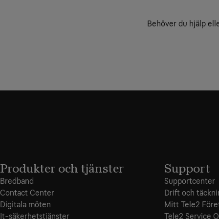
Behöver du hjälp elle
Produkter och tjänster
Support
Bredband
Supportcenter
Contact Center
Drift och täckn
Digitala möten
Mitt Tele2 Före
It-säkerhetstjänster
Tele2 Service O