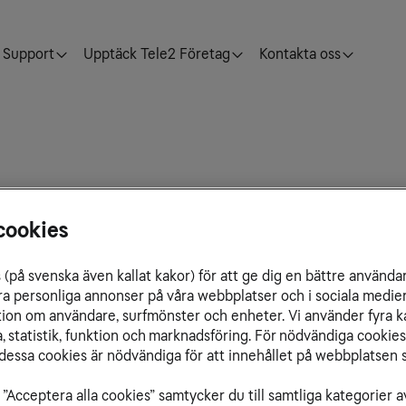
Support
Upptäck Tele2 Företag
Kontakta oss
cookies
(på svenska även kallat kakor) för att ge dig en bättre använda
ra personliga annonser på våra webbplatser och i sociala medie
Vad är VoLTE?
ation om användare, surfmönster och enheter. Vi använder fyra k
 WiFi), tar över där
Med VoLTE (Voice over LTE)
 statistik, funktion och marknadsföring. För nödvändiga cookies 
tillgång till ett WiFi-
hastighet i 4G-nätet.
essa cookies är nödvändiga för att innehållet på webbplatsen s
 samtalen via ditt WiFi-
Genom kombination av tekn
”Acceptera alla cookies” samtycker du till samtliga kategorier a
n wifi och mobilnätet utan
kopplas samtalen upp snabb