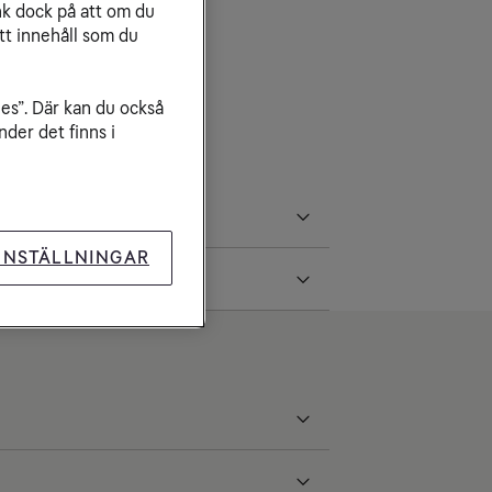
nk dock på att om du
n avbrott.
tt innehåll som du
inga över 4G-nätet.
ies”. Där kan du också
der det finns i
INSTÄLLNINGAR