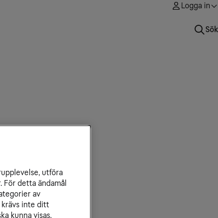
Logga in
Sök
rupplevelse, utföra
r. För detta ändamål
ategorier av
krävs inte ditt
ka kunna visas.