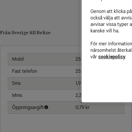
Genom att klicka på 
också välja att avv
avvisar vissa typer 
kanske vill ha.
Från Sverige till Belize
För mer information 
närsomhelst återkal
vår
cookiepolicy
Mobil
25,00 kr/min
Fast telefon
25,00 kr/min
Sms
1,91 kr
Mms
2,39 kr
Öppningsavgift
0,79 kr