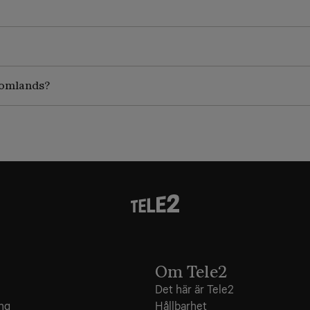
utomlands?
Om Tele2
Det här är Tele2
ing
Hållbarhet