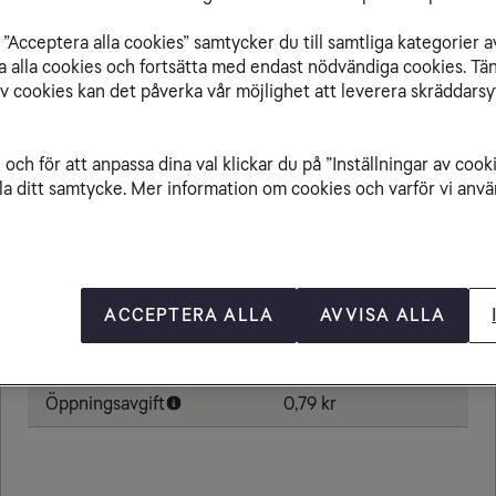
”Acceptera alla cookies” samtycker du till samtliga kategorier a
isa alla cookies och fortsätta med endast nödvändiga cookies. Tä
av cookies kan det påverka vår möjlighet att leverera skräddarsy
Från Belize till
och för att anpassa dina val klickar du på ”Inställningar av cook
la ditt samtycke. Mer information om cookies och varför vi använ
Ringa samtal
20,00 kr/min
Ta emot samtal
20,00 kr/min
Sms
4,80 kr
ACCEPTERA ALLA
AVVISA ALLA
Mms
8,80 kr
Öppningsavgift
0,79 kr