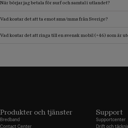
När börjar jag betala för surf och samtal i utlandet?
Vad kostar det att ta emot sms/mms från Sverige?
Vad kostar det att ringa till en svensk mobil (+46) som är 
Produkter och tjänster
Support
Bredband
Supportcenter
Contact Center
Drift och täckn