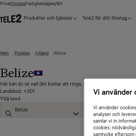
Privat
Företag
Fastighetsägare/Brf
Produkter och tjänster
Tele2 för ditt företag
Hem
Foretag
Utland
Belize
Belize
Här kan du se vad det kostar att ringa, sms:a och surfa till, från
Vi använder 
Landskod: +501
Välj land
Vi använder cookies 
analyser och levere
samlar vi in inform
cookies: nödvändiga,
samtycke eftersom d