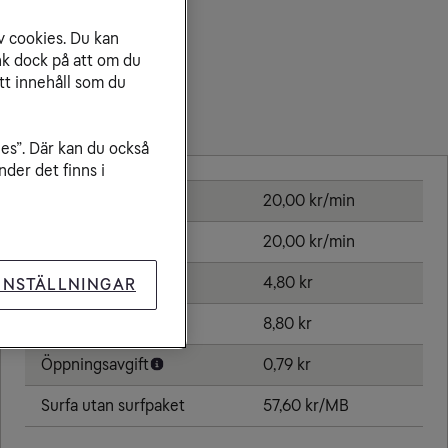
v cookies. Du kan
nk dock på att om du
tt innehåll som du
Priser inom Belize
ies”. Där kan du också
der det finns i
Ringa samtal
20,00 kr/min
Ta emot samtal
20,00 kr/min
Sms
4,80 kr
INSTÄLLNINGAR
Mms
8,80 kr
Öppningsavgift
0,79 kr
Surfa utan surfpaket
57,60 kr/MB