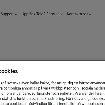
Support
Upptäck Tele2 Företag
Kontakta oss
 och inom Belize.
cookies
(på svenska även kallat kakor) för att ge dig en bättre använda
ra personliga annonser på våra webbplatser och i sociala medie
ation om användare, surfmönster och enheter. Vi använder fyra k
 statistik, funktion och marknadsföring. För nödvändiga cookies 
essa cookies är nödvändiga för att innehållet på webbplatsen s