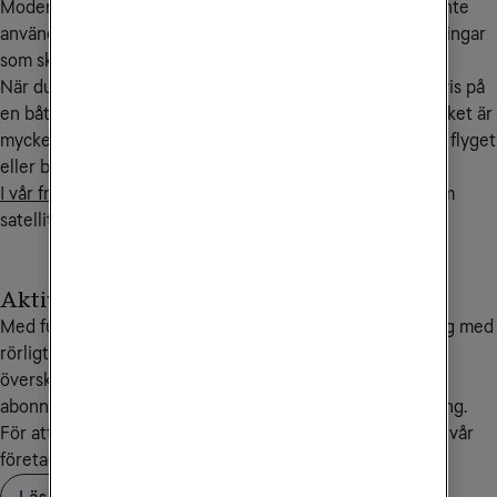
Moderna mobiler har kontakt med internet även när du inte
använder den, exempelvis för nedladdningar av uppdateringar
som sker i bakgrunden.
När du befinner dig helt utanför mobiltäckning, exempelvis på
en båt eller flygplan så sker då denna trafik via satellit, vilket är
mycket kostsamt. Slå därför av mobildata innan du går på flyget
eller båten.
I vår frågelista på denna sida
hittar du mer information om
satellitsamtal.
Aktivera Saldotak
Med funktionen Saldotak kan du som har ett abonnemang med
rörligt pris sätta en spärr vid ett belopp som inte får
överskridas. När saldotaket är uppnått spärras ditt
abonnemang samt eventuella gratistjänster för användning.
För att aktivera, ändra eller ta bort saldotak kontaktar du vår
företagskundservice på
90 444
.