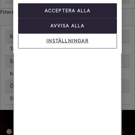
ACCEPTERA ALLA
Priser inom Bosnien-Hercegovina
AVVISA ALLA
Ringa samtal
20,00 kr/min
INSTÄLLNINGAR
Ta emot samtal
20,00 kr/min
Sms
4,80 kr
Mms
8,80 kr
Öppningsavgift
0,79 kr
Surfa utan surfpaket
105,98 kr/MB