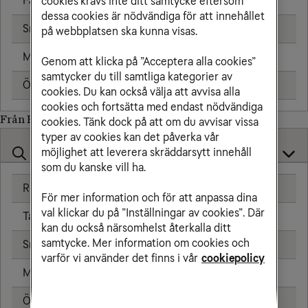
Fast telefon
7,00 kr/min
cookies krävs inte ditt samtycke eftersom
dessa cookies är nödvändiga för att innehållet
Sms
1,91 kr
på webbplatsen ska kunna visas.
Mms
2,39 kr
Genom att klicka på ”Acceptera alla cookies”
samtycker du till samtliga kategorier av
Öppningsavgift
0,79 kr
cookies. Du kan också välja att avvisa alla
cookies och fortsätta med endast nödvändiga
Från Bosnien-Hercegovina till
cookies. Tänk dock på att om du avvisar vissa
typer av cookies kan det påverka vår
möjlighet att leverera skräddarsytt innehåll
som du kanske vill ha.
Ringa samtal
20,00 kr/min
För mer information och för att anpassa dina
val klickar du på ”Inställningar av cookies”. Där
Ta emot samtal
20,00 kr/min
kan du också närsomhelst återkalla ditt
samtycke. Mer information om cookies och
Sms
4,80 kr
varför vi använder det finns i vår
cookiepolicy
Mms
8,80 kr
Öppningsavgift
0,79 kr