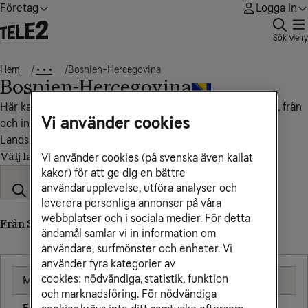
Företag
Logga in
Sök
Meny
Hem
Bosnien-Hercegovina
• • •
Bosnien-Hercegovina
Här kan du se vad det kostar att ringa, sms:a och surfa till, från
Vi använder cookies
och inom Bosnien-Hercegovina.
Landskod: +387
Välj land
Vi använder cookies (på svenska även kallat
kakor) för att ge dig en bättre
användarupplevelse, utföra analyser och
leverera personliga annonser på våra
webbplatser och i sociala medier. För detta
Från Sverige till Bosnien-Hercegovina
ändamål samlar vi in information om
användare, surfmönster och enheter. Vi
använder fyra kategorier av
cookies: nödvändiga, statistik, funktion
Mobil
7,00 kr/min
och marknadsföring. För nödvändiga