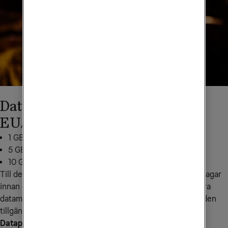
Datapaket till Europa utanför
EU/EES
1 GB för 199 kr: skicka
EUR1
till
72661
5 GB för 349 kr: skicka
EU5
till
72661
10 GB för 499 kr: skicka
EU10
till
72661
Till det här landet kan du köpa till mobildata tidigast 30 dagar 
innan du vill använda den. När du börjar använda den extra 
datamängden i den region du befinner dig i är datamängden 
tillgänglig i 14 dagar.
Datapaketet gäller i följande länder:
 Albanien, Andorra, 