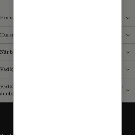
Hur skyddar jag mig från höga kostnader i utlandet?
Hur mycket kan jag surfa utomlands?
När börjar jag betala för surf och samtal i utlandet?
Vad kostar det att ta emot sms/mms från Sverige?
Vad kostar det att ringa till en svensk mobil (+46) som
är utomlands?