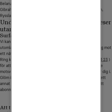
Belarus, Bosnien och Herzegovina, Färöarna, Georgien, 
Gibraltar, Kosovo, Monaco, Montenegro, Nordmakedonien, 
Ryssland, Schweiz, Serbien, Storbritannien.
Undvik onödiga kostnader när du reser
utanför EU/EES
Surfa endast på WiFi
Vi kan lägga på en spärr på ditt abonnemang när du är
utomlands. Spärren aktiveras när din mobil kopplar upp sig mot
ett nät utomlands och avaktiveras när du kommer hem.
Ring kundservice på
90 444
(från utlandet
+46 772 23 23 23
)
för att aktivera spärren. Samtalskostnaden till kundservice
motsvarar ett samtal till Sverige från det land du befinner dig i.
Glöm inte att sätta på dataroaming i din mobil när du är i ett
annat EU/EES-land för att kunna utnyttja mobilsurfen i ditt
abonnemang.
Att tänka på vid flyg- och båtresor