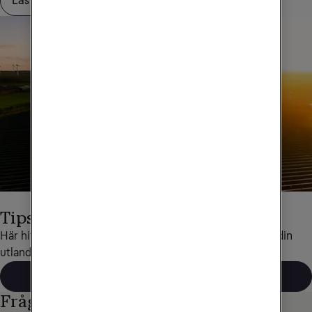
Läs mer om Saldotak
Tips för utlandsresor
Här hittar du det mesta som rör data och telefoni under din 
utlandsresa.
Läs mer
Frågor och svar