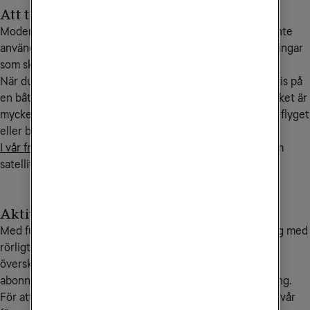
Att tänka på vid flyg- och båtresor
Moderna mobiler har kontakt med internet även när du inte
använder den, exempelvis för nedladdningar av uppdateringar
som sker i bakgrunden.
När du befinner dig helt utanför mobiltäckning, exempelvis på
en båt eller flygplan så sker då denna trafik via satellit, vilket är
mycket kostsamt. Slå därför av mobildata innan du går på flyget
eller båten.
I vår frågelista på denna sida
hittar du mer information om
satellitsamtal.
Aktivera Saldotak
Med funktionen Saldotak kan du som har ett abonnemang med
rörligt pris sätta en spärr vid ett belopp som inte får
överskridas. När saldotaket är uppnått spärras ditt
abonnemang samt eventuella gratistjänster för användning.
För att aktivera, ändra eller ta bort saldotak kontaktar du vår