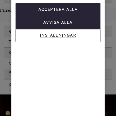
ACCEPTERA ALLA
Priser inom Brittiska jungfruöarna
AVVISA ALLA
Ringa samtal
20,00 kr/min
INSTÄLLNINGAR
Ta emot samtal
20,00 kr/min
Sms
4,80 kr
Mms
8,80 kr
Öppningsavgift
0,79 kr
Surfa utan surfpaket
29,95 kr/MB