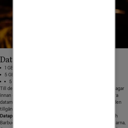
Datapaket till Nordamerika
1 GB för 199 kr: skicka
NA1
till
72661
5 GB för 349 kr: skicka
NA5
till
72661
5 GB för 499 kr: skicka
NA10
till
72661
Till det här landet kan du köpa till mobildata tidigast 30 dagar 
innan du vill använda den. När du börjar använda den extra 
datamängden i den region du befinner dig i är datamängden 
tillgänglig i 14 dagar.
Datapaketet gäller i följande länder:
 Anguilla, Antigua och 
Barbuda, Bahamas, Barbados, Bermuda, Brittiska Jungfruöarna, 