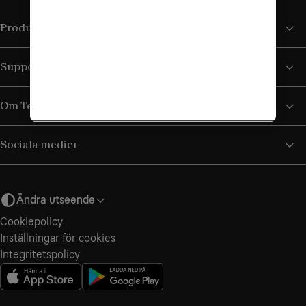
Produkter och tjänster
Support
Om Tele2
Sociala medier
Ändra utseende
Cookiepolicy
Inställningar för cookies
Integritetspolicy