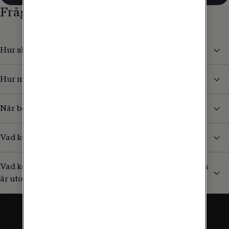
Frågor och svar
Hur skyddar jag mig från höga kostnader i utlandet?
Hur mycket kan jag surfa utomlands?
När börjar jag betala för surf och samtal i utlandet?
Vad kostar det att ta emot sms/mms från Sverige?
Vad kostar det att ringa till en svensk mobil (+46) som
är utomlands?