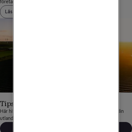
företagskundservice på
90 444
.
Läs mer om Saldotak
Tips för utlandsresor
Här hittar du det mesta som rör data och telefoni under din 
utlandsresa.
Läs mer