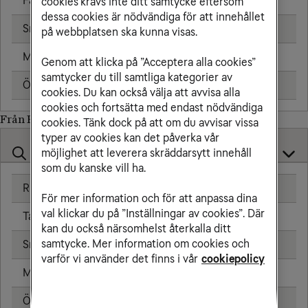
Fast telefon
25,00 kr/min
cookies krävs inte ditt samtycke eftersom
dessa cookies är nödvändiga för att innehållet
Sms
1,91 kr
på webbplatsen ska kunna visas.
Mms
2,39 kr
Genom att klicka på ”Acceptera alla cookies”
samtycker du till samtliga kategorier av
Öppningsavgift
0,79 kr
cookies. Du kan också välja att avvisa alla
cookies och fortsätta med endast nödvändiga
Från Brittiska jungfruöarna till
cookies. Tänk dock på att om du avvisar vissa
typer av cookies kan det påverka vår
möjlighet att leverera skräddarsytt innehåll
som du kanske vill ha.
Ringa samtal
20,00 kr/min
För mer information och för att anpassa dina
val klickar du på ”Inställningar av cookies”. Där
Ta emot samtal
20,00 kr/min
kan du också närsomhelst återkalla ditt
samtycke. Mer information om cookies och
Sms
4,80 kr
varför vi använder det finns i vår
cookiepolicy
Mms
8,80 kr
Öppningsavgift
0,79 kr