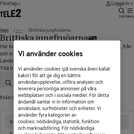
Företag
Logga in
Sök
Meny
Hem
Brittiska jungfruöarna
• • •
Brittiska jungfruöarna
Här kan du se vad det kostar att ringa, sms:a och surfa till, från
Vi använder cookies
och inom Brittiska jungfruöarna.
Landskod: +1284
Välj land
Vi använder cookies (på svenska även kallat
kakor) för att ge dig en bättre
användarupplevelse, utföra analyser och
leverera personliga annonser på våra
webbplatser och i sociala medier. För detta
Från Sverige till Brittiska jungfruöarna
ändamål samlar vi in information om
användare, surfmönster och enheter. Vi
använder fyra kategorier av
cookies: nödvändiga, statistik, funktion
Mobil
25,00 kr/min
och marknadsföring. För nödvändiga