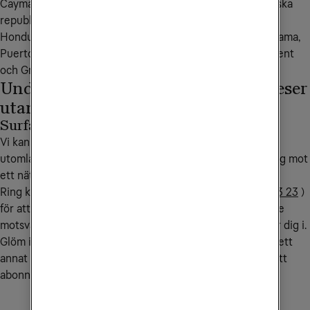
Caymanöarna, Costa Rica, Curacao, Dominica, Dominikanska 
republiken, El Salvador, Grönland, Grenada, Guatemala, 
Honduras, Jamaica, Kanada, Kuba, Mexiko, Nicaragua, Panama, 
Puerto Rico, Saint Kitts och Nevis, Saint Lucia, Saint Vincent 
och Grenadinerna, Turks och Caicos Islands, USA.
Undvik onödiga kostnader när du reser
utanför EU/EES
Surfa endast på WiFi
Vi kan lägga på en spärr på ditt abonnemang när du är
utomlands. Spärren aktiveras när din mobil kopplar upp sig mot
ett nät utomlands och avaktiveras när du kommer hem.
Ring kundservice på
90 444
(från utlandet
+46 772 23 23 23
)
för att aktivera spärren. Samtalskostnaden till kundservice
motsvarar ett samtal till Sverige från det land du befinner dig i.
Glöm inte att sätta på dataroaming i din mobil när du är i ett
annat EU/EES-land för att kunna utnyttja mobilsurfen i ditt
abonnemang.