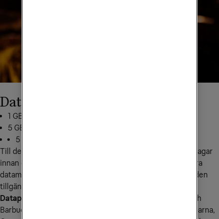
Datapaket till Nordamerika
1 GB för 199 kr: skicka
NA1
till
72661
5 GB för 349 kr: skicka
NA5
till
72661
5 GB för 499 kr: skicka
NA10
till
72661
Till det här landet kan du köpa till mobildata tidigast 30 dagar 
innan du vill använda den. När du börjar använda den extra 
datamängden i den region du befinner dig i är datamängden 
tillgänglig i 14 dagar.
Datapaketet gäller i följande länder:
 Anguilla, Antigua och 
Barbuda, Bahamas, Barbados, Bermuda, Brittiska Jungfruöarna, 