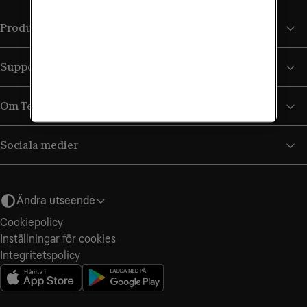
Produkter och tjänster
Support
Om Tele2
Sociala medier
Ändra utseende
Cookiepolicy
Inställningar för cookies
Integritetspolicy