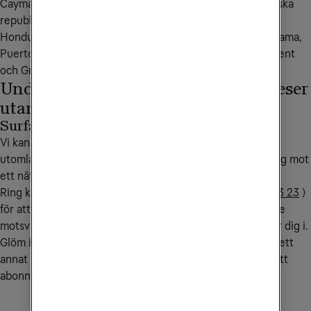
Caymanöarna, Costa Rica, Curacao, Dominica, Dominikanska 
republiken, El Salvador, Grönland, Grenada, Guatemala, 
Honduras, Jamaica, Kanada, Kuba, Mexiko, Nicaragua, Panama, 
Puerto Rico, Saint Kitts och Nevis, Saint Lucia, Saint Vincent 
och Grenadinerna, Turks och Caicos Islands, USA.
Undvik onödiga kostnader när du reser
utanför EU/EES
Surfa endast på WiFi
Vi kan lägga på en spärr på ditt abonnemang när du är
utomlands. Spärren aktiveras när din mobil kopplar upp sig mot
ett nät utomlands och avaktiveras när du kommer hem.
Ring kundservice på
90 444
(från utlandet
+46 772 23 23 23
)
för att aktivera spärren. Samtalskostnaden till kundservice
motsvarar ett samtal till Sverige från det land du befinner dig i.
Glöm inte att sätta på dataroaming i din mobil när du är i ett
annat EU/EES-land för att kunna utnyttja mobilsurfen i ditt
abonnemang.