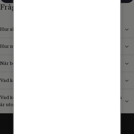
Frågor och svar
Hur skyddar jag mig från höga kostnader i utlandet?
Hur mycket kan jag surfa utomlands?
När börjar jag betala för surf och samtal i utlandet?
Vad kostar det att ta emot sms/mms från Sverige?
Vad kostar det att ringa till en svensk mobil (+46) som
är utomlands?