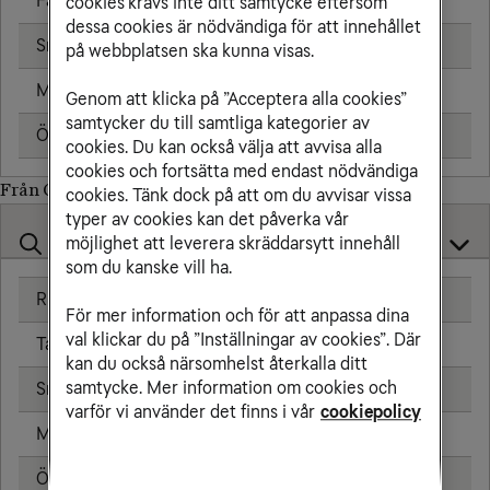
Fast telefon
25,00 kr/min
cookies krävs inte ditt samtycke eftersom
dessa cookies är nödvändiga för att innehållet
Sms
1,91 kr
på webbplatsen ska kunna visas.
Mms
2,39 kr
Genom att klicka på ”Acceptera alla cookies”
samtycker du till samtliga kategorier av
Öppningsavgift
0,79 kr
cookies. Du kan också välja att avvisa alla
cookies och fortsätta med endast nödvändiga
Från Curacao till
cookies. Tänk dock på att om du avvisar vissa
typer av cookies kan det påverka vår
möjlighet att leverera skräddarsytt innehåll
som du kanske vill ha.
Ringa samtal
För mer information och för att anpassa dina
val klickar du på ”Inställningar av cookies”. Där
Ta emot samtal
kan du också närsomhelst återkalla ditt
samtycke. Mer information om cookies och
Sms
varför vi använder det finns i vår
cookiepolicy
Mms
Öppningsavgift