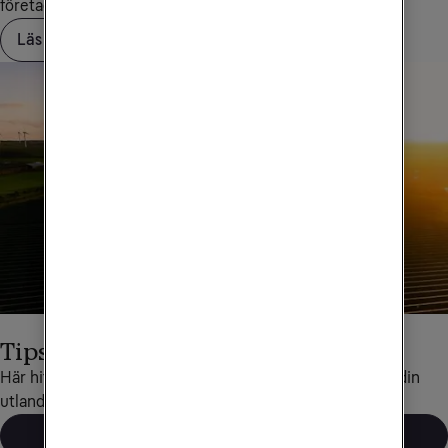
företagskundservice på
90 444
.
Läs mer om Saldotak
Tips för utlandsresor
Här hittar du det mesta som rör data och telefoni under din 
utlandsresa.
Läs mer