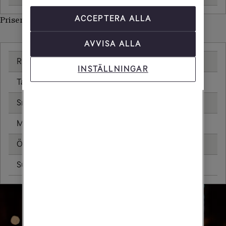
ACCEPTERA ALLA
Priser inom Curacao
AVVISA ALLA
Ringa samtal
INSTÄLLNINGAR
Ta emot samtal
Sms
Mms
Öppningsavgift
Surfa utan surfpaket