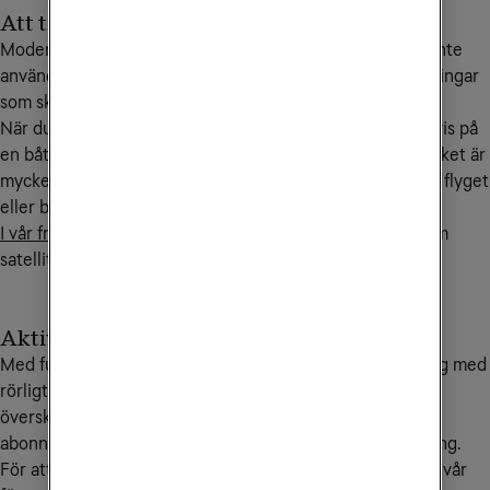
Att tänka på vid flyg- och båtresor
Moderna mobiler har kontakt med internet även när du inte
använder den, exempelvis för nedladdningar av uppdateringar
som sker i bakgrunden.
När du befinner dig helt utanför mobiltäckning, exempelvis på
en båt eller flygplan så sker då denna trafik via satellit, vilket är
mycket kostsamt. Slå därför av mobildata innan du går på flyget
eller båten.
I vår frågelista på denna sida
hittar du mer information om
satellitsamtal.
Aktivera Saldotak
Med funktionen Saldotak kan du som har ett abonnemang med
rörligt pris sätta en spärr vid ett belopp som inte får
överskridas. När saldotaket är uppnått spärras ditt
abonnemang samt eventuella gratistjänster för användning.
För att aktivera, ändra eller ta bort saldotak kontaktar du vår