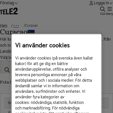
Företag
Logga in
Sök
Meny
Hem
Curacao
• • •
Curacao
Här kan du se vad det kostar att ringa, sms:a och surfa till, från
Vi använder cookies
och inom Curacao.
Landskod: +5999
Välj land
Vi använder cookies (på svenska även kallat
kakor) för att ge dig en bättre
användarupplevelse, utföra analyser och
leverera personliga annonser på våra
webbplatser och i sociala medier. För detta
Från Sverige till Curacao
ändamål samlar vi in information om
användare, surfmönster och enheter. Vi
använder fyra kategorier av
cookies: nödvändiga, statistik, funktion
Mobil
25,00 kr/min
och marknadsföring. För nödvändiga