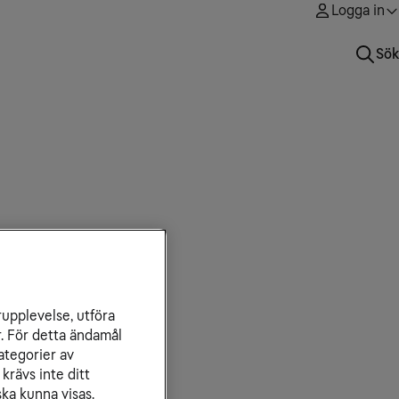
Logga in
Sök
rupplevelse, utföra
r. För detta ändamål
ategorier av
krävs inte ditt
ka kunna visas.