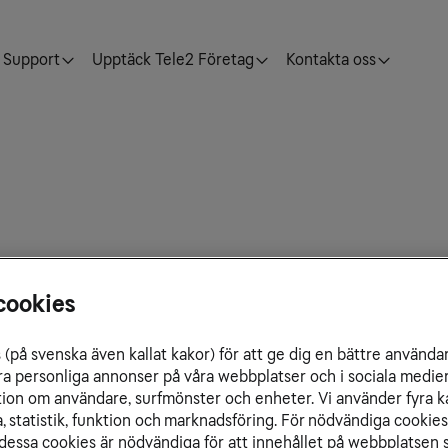
Support
Upptäck Tele2 Företag
Kontakta oss
 Djibouti. Det går inte att surfa med mobilen landet.
cookies
(på svenska även kallat kakor) för att ge dig en bättre använda
ra personliga annonser på våra webbplatser och i sociala medie
ation om användare, surfmönster och enheter. Vi använder fyra k
 statistik, funktion och marknadsföring. För nödvändiga cookies 
essa cookies är nödvändiga för att innehållet på webbplatsen s