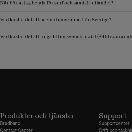
När börjar jag betala för surf och samtal i utlandet?
Vad kostar det att ta emot sms/mms från Sverige?
Vad kostar det att ringa till en svensk mobil (+46) som är 
Produkter och tjänster
Support
Bredband
Supportcenter
Contact Center
Drift och täckn