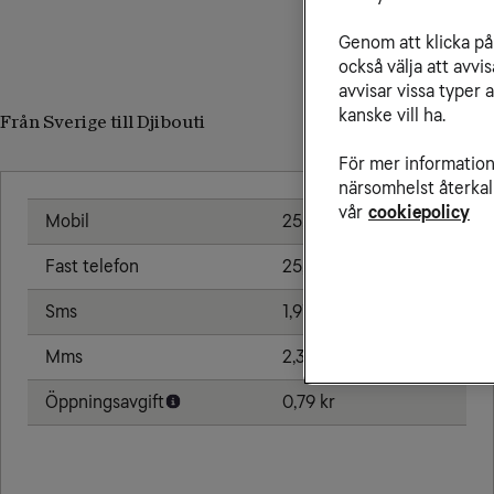
Genom att klicka på 
också välja att avv
avvisar vissa typer 
kanske vill ha.
Från Sverige till Djibouti
För mer information 
närsomhelst återkal
vår
cookiepolicy
Mobil
25,00 kr/min
Fast telefon
25,00 kr/min
Sms
1,91 kr
Mms
2,39 kr
Öppningsavgift
0,79 kr