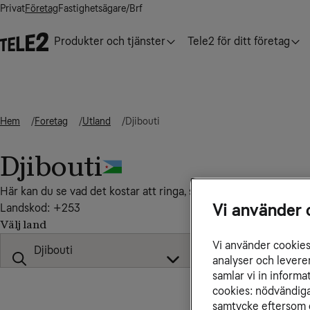
Privat
Företag
Fastighetsägare/Brf
Produkter och tjänster
Tele2 för ditt företag
Hem
Foretag
Utland
Djibouti
Djibouti
Här kan du se vad det kostar att ringa, sms:a till, från och inom
Vi använder 
Landskod: +253
Välj land
Vi använder cookies 
analyser och levere
samlar vi in inform
cookies: nödvändiga,
samtycke eftersom d