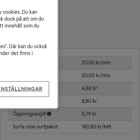
v cookies. Du kan
nk dock på att om du
tt innehåll som du
Priser inom Djibouti
ies”. Där kan du också
der det finns i
Ringa samtal
20,00 kr/min
Ta emot samtal
20,00 kr/min
Sms
4,80 kr
INSTÄLLNINGAR
Mms
8,80 kr
Öppningsavgift
0,79 kr
Surfa utan surfpaket
180,80 kr/MB