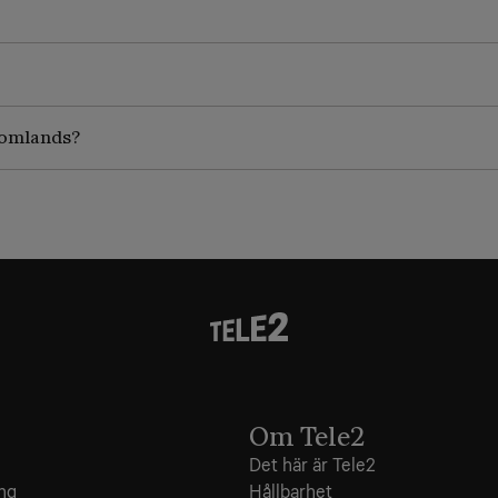
utomlands?
Om Tele2
Det här är Tele2
ing
Hållbarhet