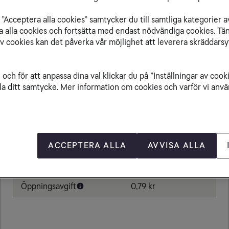
”Acceptera alla cookies” samtycker du till samtliga kategorier a
isa alla cookies och fortsätta med endast nödvändiga cookies. Tä
av cookies kan det påverka vår möjlighet att leverera skräddarsy
Från Djibouti till
och för att anpassa dina val klickar du på ”Inställningar av cook
la ditt samtycke. Mer information om cookies och varför vi använ
Ringa samtal
20,00 kr/min
Ta emot samtal
20,00 kr/min
Sms
4,80 kr
ACCEPTERA ALLA
AVVISA ALLA
Mms
8,80 kr
Öppningsavgift
0,79 kr