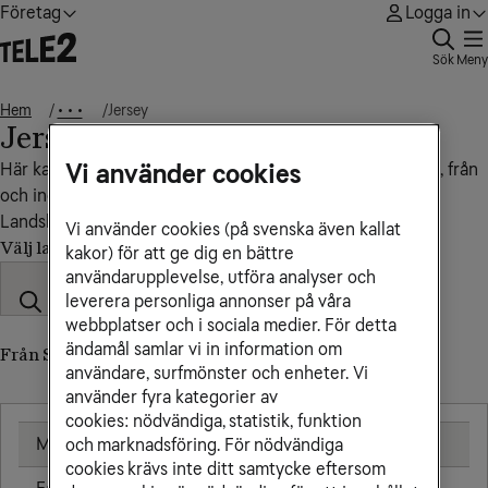
Företag
Logga in
Sök
Meny
Hem
Jersey
• • •
Jersey
Här kan du se vad det kostar att ringa, sms:a och surfa till, från
Vi använder cookies
och inom Jersey.
Landskod: +441534
Vi använder cookies (på svenska även kallat
Välj land
kakor) för att ge dig en bättre
användarupplevelse, utföra analyser och
leverera personliga annonser på våra
webbplatser och i sociala medier. För detta
ändamål samlar vi in information om
Från Sverige till Jersey
användare, surfmönster och enheter. Vi
använder fyra kategorier av
cookies: nödvändiga, statistik, funktion
Mobil
25,00 kr/min
och marknadsföring. För nödvändiga
cookies krävs inte ditt samtycke eftersom