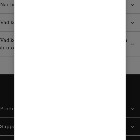
När börjar jag betala för surf och samtal i utlandet?
Vad kostar det att ta emot sms/mms från Sverige?
Vad kostar det att ringa till en svensk mobil (+46) som
är utomlands?
Produkter och tjänster
Support