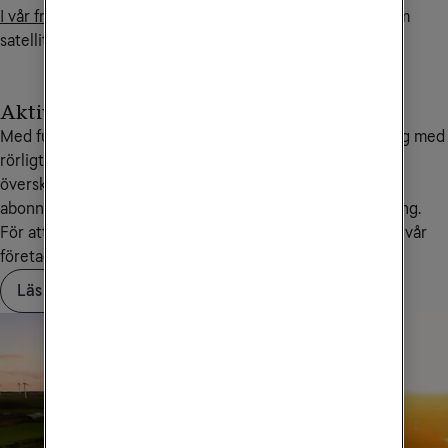
I vår frågelista på denna sida
hittar du mer information om
satellitsamtal.
Aktivera Saldotak
Med funktionen Saldotak kan du som har ett abonnemang med
rörligt pris sätta en spärr vid ett belopp som inte får
överskridas. När saldotaket är uppnått spärras ditt
abonnemang samt eventuella gratistjänster för användning.
För att aktivera, ändra eller ta bort saldotak kontaktar du vår
företagskundservice på
90 444
.
Läs mer om Saldotak