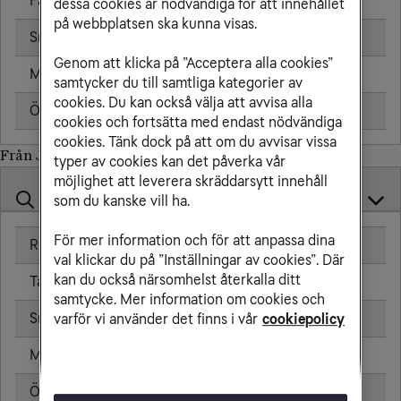
Fast telefon
25,00 kr/min
dessa cookies är nödvändiga för att innehållet
på webbplatsen ska kunna visas.
Sms
1,91 kr
Genom att klicka på ”Acceptera alla cookies”
Mms
2,39 kr
samtycker du till samtliga kategorier av
cookies. Du kan också välja att avvisa alla
Öppningsavgift
0,79 kr
cookies och fortsätta med endast nödvändiga
cookies. Tänk dock på att om du avvisar vissa
Från Jersey till
typer av cookies kan det påverka vår
möjlighet att leverera skräddarsytt innehåll
som du kanske vill ha.
För mer information och för att anpassa dina
Ringa samtal
20,00 kr/min
val klickar du på ”Inställningar av cookies”. Där
kan du också närsomhelst återkalla ditt
Ta emot samtal
20,00 kr/min
samtycke. Mer information om cookies och
Sms
4,80 kr
varför vi använder det finns i vår
cookiepolicy
Mms
8,80 kr
Öppningsavgift
0,79 kr