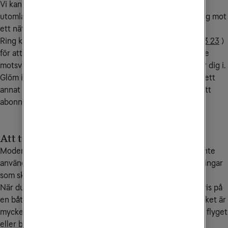
Vi kan lägga på en spärr på ditt abonnemang när du är
utomlands. Spärren aktiveras när din mobil kopplar upp sig mot
ett nät utomlands och avaktiveras när du kommer hem.
Ring kundservice på
90 444
(från utlandet
+46 772 23 23 23
)
för att aktivera spärren. Samtalskostnaden till kundservice
motsvarar ett samtal till Sverige från det land du befinner dig i.
Glöm inte att sätta på dataroaming i din mobil när du är i ett
annat EU/EES-land för att kunna utnyttja mobilsurfen i ditt
abonnemang.
Att tänka på vid flyg- och båtresor
Moderna mobiler har kontakt med internet även när du inte
använder den, exempelvis för nedladdningar av uppdateringar
som sker i bakgrunden.
När du befinner dig helt utanför mobiltäckning, exempelvis på
en båt eller flygplan så sker då denna trafik via satellit, vilket är
mycket kostsamt. Slå därför av mobildata innan du går på flyget
eller båten.