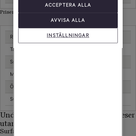
ACCEPTERA ALLA
Priser inom Jersey
AVVISA ALLA
INSTÄLLNINGAR
Ringa samtal
20,00 kr/min
Ta emot samtal
20,00 kr/min
Sms
4,80 kr
Mms
8,80 kr
Öppningsavgift
0,79 kr
Surfa utan surfpaket
87,55 kr/MB
Undvik onödiga kostnader när du reser
utanför EU/EES
Surfa endast på WiFi