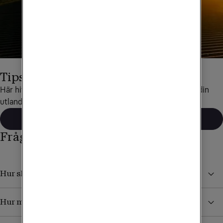
Tips för utlandsresor
Här hittar du det mesta som rör data och telefoni under din 
utlandsresa.
Läs mer
Frågor och svar
Hur skyddar jag mig från höga kostnader i utlandet?
Hur mycket kan jag surfa utomlands?