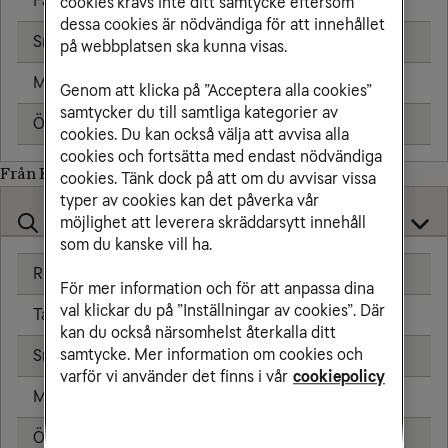
Fast telefon
7,00 kr/min
cookies krävs inte ditt samtycke eftersom
dessa cookies är nödvändiga för att innehållet
Sms
1,91 kr
på webbplatsen ska kunna visas.
Mms
2,39 kr
Genom att klicka på ”Acceptera alla cookies”
samtycker du till samtliga kategorier av
Öppningsavgift
0,79 kr
cookies. Du kan också välja att avvisa alla
cookies och fortsätta med endast nödvändiga
Från Kazakstan till
cookies. Tänk dock på att om du avvisar vissa
typer av cookies kan det påverka vår
möjlighet att leverera skräddarsytt innehåll
som du kanske vill ha.
Ringa samtal
20,00 kr/min
För mer information och för att anpassa dina
val klickar du på ”Inställningar av cookies”. Där
Ta emot samtal
20,00 kr/min
kan du också närsomhelst återkalla ditt
samtycke. Mer information om cookies och
Sms
4,80 kr
varför vi använder det finns i vår
cookiepolicy
Mms
8,80 kr
Öppningsavgift
0,79 kr