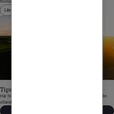
företagskundservice på
90 444
.
Läs mer om Saldotak
Tips för utlandsresor
Här hittar du det mesta som rör data och telefoni under din 
utlandsresa.
Läs mer