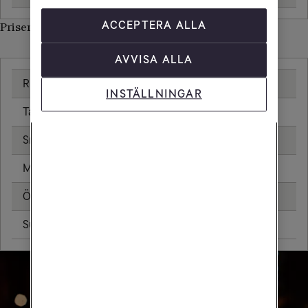
ACCEPTERA ALLA
Priser inom Kazakstan
AVVISA ALLA
Ringa samtal
20,00 kr/min
INSTÄLLNINGAR
Ta emot samtal
20,00 kr/min
Sms
4,80 kr
Mms
8,80 kr
Öppningsavgift
0,79 kr
Surfa utan surfpaket
47,23 kr/MB