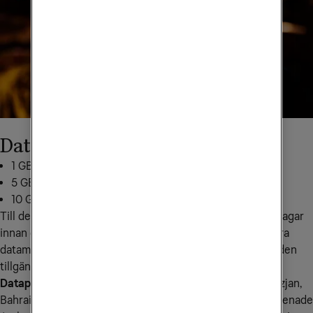
Datapaket till Asien
1 GB för 199 kr: skicka
AS1
till
72661
5 GB för 349 kr: skicka
AS5
till
72661
10 GB för 499 kr: skicka
AS10
till
72661
Till det här landet kan du köpa till mobildata tidigast 30 dagar 
innan du vill använda den. När du börjar använda den extra 
datamängden i den region du befinner dig i är datamängden 
tillgänglig i 14 dagar.
Datapaketet gäller i följande länder:
 Armenien, Azerbajdzjan, 
Bahrain, Bangladesh, Brunei Darussalam, Filippinerna, Förenade 