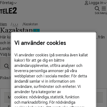
Företag
Logga in
Sök
Meny
Hem
Kazakstan
• • •
Kazakstan
Här kan du se vad det kostar att ringa, sms:a och surfa till, från
Vi använder cookies
och inom Kazakstan.
Landskod: +77
Välj land
Vi använder cookies (på svenska även kallat
kakor) för att ge dig en bättre
användarupplevelse, utföra analyser och
leverera personliga annonser på våra
webbplatser och i sociala medier. För detta
Från Sverige till Kazakstan
ändamål samlar vi in information om
användare, surfmönster och enheter. Vi
använder fyra kategorier av
cookies: nödvändiga, statistik, funktion
Mobil
7,00 kr/min
och marknadsföring. För nödvändiga