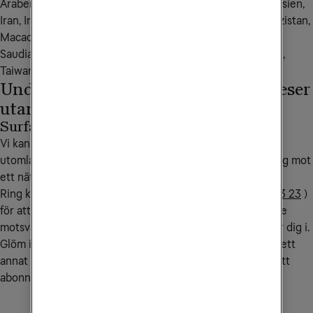
Arabemiraten, Kambodja, Kina, Hong Kong, Indien, Indonesien, 
Iran, Irak, Israel, Japan, Jordanien, Kazakstan, Kuwait, Kirgizistan, 
Macao, Malaysia, Maldiverna, Myanmar, Pakistan, Qatar, 
Saudiarabien, Singapore, Sydkorea, Sri Lanka, Tadzjikistan, 
Taiwan, Thailand, Turkiet, Uzbekistan och Vietnam.
Undvik onödiga kostnader när du reser
utanför EU/EES
Surfa endast på WiFi
Vi kan lägga på en spärr på ditt abonnemang när du är
utomlands. Spärren aktiveras när din mobil kopplar upp sig mot
ett nät utomlands och avaktiveras när du kommer hem.
Ring kundservice på
90 444
(från utlandet
+46 772 23 23 23
)
för att aktivera spärren. Samtalskostnaden till kundservice
motsvarar ett samtal till Sverige från det land du befinner dig i.
Glöm inte att sätta på dataroaming i din mobil när du är i ett
annat EU/EES-land för att kunna utnyttja mobilsurfen i ditt
abonnemang.