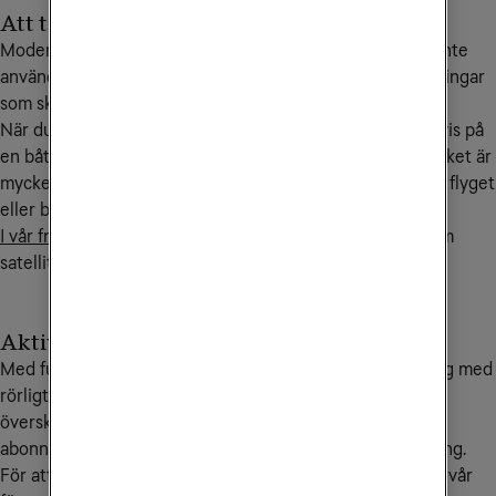
Att tänka på vid flyg- och båtresor
Moderna mobiler har kontakt med internet även när du inte
använder den, exempelvis för nedladdningar av uppdateringar
som sker i bakgrunden.
När du befinner dig helt utanför mobiltäckning, exempelvis på
en båt eller flygplan så sker då denna trafik via satellit, vilket är
mycket kostsamt. Slå därför av mobildata innan du går på flyget
eller båten.
I vår frågelista på denna sida
hittar du mer information om
satellitsamtal.
Aktivera Saldotak
Med funktionen Saldotak kan du som har ett abonnemang med
rörligt pris sätta en spärr vid ett belopp som inte får
överskridas. När saldotaket är uppnått spärras ditt
abonnemang samt eventuella gratistjänster för användning.
För att aktivera, ändra eller ta bort saldotak kontaktar du vår