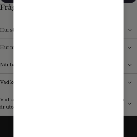
Frågor och svar
Hur skyddar jag mig från höga kostnader i utlandet?
Hur mycket kan jag surfa utomlands?
När börjar jag betala för surf och samtal i utlandet?
Vad kostar det att ta emot sms/mms från Sverige?
Vad kostar det att ringa till en svensk mobil (+46) som
är utomlands?