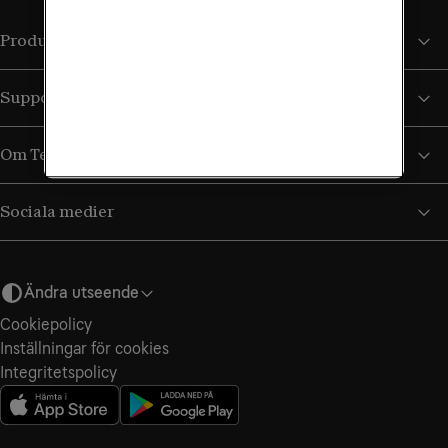
Produkter och tjänster
Support
Om Tele2
Sociala medier
Ändra utseende
Cookiepolicy
Inställningar för cookies
Integritetspolicy