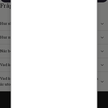
Frågor och svar
Hur skyddar jag mig från höga kostnader i utlandet?
Hur mycket kan jag surfa utomlands?
När börjar jag betala för surf och samtal i utlandet?
Vad kostar det att ta emot sms/mms från Sverige?
Vad kostar det att ringa till en svensk mobil (+46) som
är utomlands?