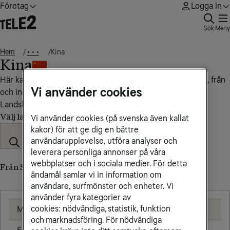
Företag
Logga in
Sök
Meny
Hem
Kina
• • •
Kina
Här kan du se vad det kostar att ringa, sms:a och surfa till, från
Vi använder cookies
och inom Kina.
Landskod: +86
Välj land
Vi använder cookies (på svenska även kallat
kakor) för att ge dig en bättre
användarupplevelse, utföra analyser och
leverera personliga annonser på våra
webbplatser och i sociala medier. För detta
Från Sverige till Kina
ändamål samlar vi in information om
användare, surfmönster och enheter. Vi
använder fyra kategorier av
cookies: nödvändiga, statistik, funktion
Mobil
8,50 kr/min
och marknadsföring. För nödvändiga