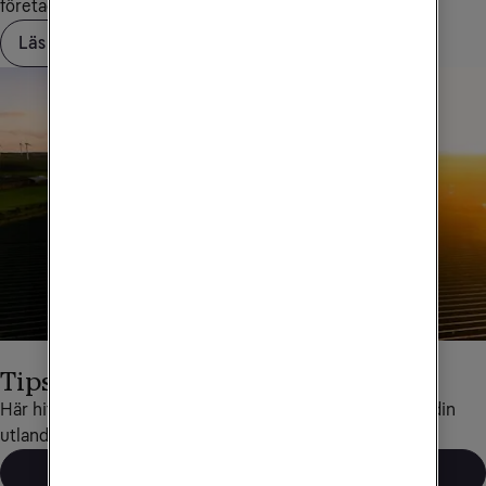
företagskundservice på
90 444
.
Läs mer om Saldotak
Tips för utlandsresor
Här hittar du det mesta som rör data och telefoni under din 
utlandsresa.
Läs mer