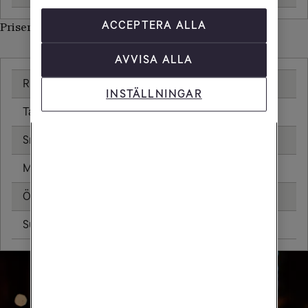
ACCEPTERA ALLA
Priser inom Kina
AVVISA ALLA
Ringa samtal
20,00 kr/min
INSTÄLLNINGAR
Ta emot samtal
20,00 kr/min
Sms
4,80 kr
Mms
8,80 kr
Öppningsavgift
0,79 kr
Surfa utan surfpaket
47,23 kr/MB