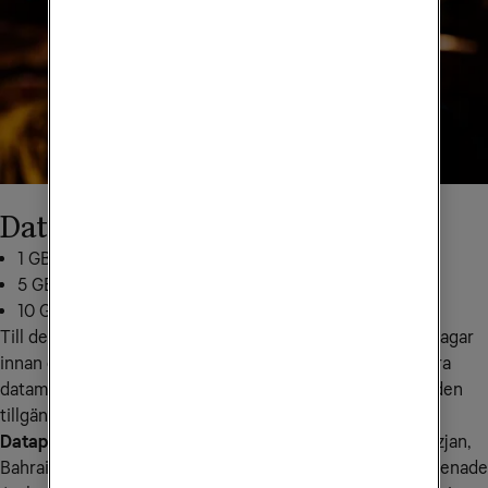
Datapaket till Asien
1 GB för 199 kr: skicka
AS1
till
72661
5 GB för 349 kr: skicka
AS5
till
72661
10 GB för 499 kr: skicka
AS10
till
72661
Till det här landet kan du köpa till mobildata tidigast 30 dagar 
innan du vill använda den. När du börjar använda den extra 
datamängden i den region du befinner dig i är datamängden 
tillgänglig i 14 dagar.
Datapaketet gäller i följande länder:
 Armenien, Azerbajdzjan, 
Bahrain, Bangladesh, Brunei Darussalam, Filippinerna, Förenade 