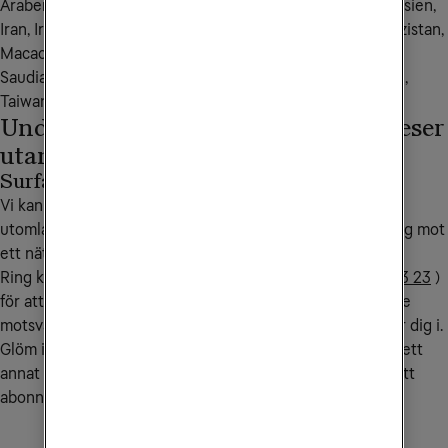
Arabemiraten, Kambodja, Kina, Hong Kong, Indien, Indonesien, 
Iran, Irak, Israel, Japan, Jordanien, Kazakstan, Kuwait, Kirgizistan, 
Macao, Malaysia, Maldiverna, Myanmar, Pakistan, Qatar, 
Saudiarabien, Singapore, Sydkorea, Sri Lanka, Tadzjikistan, 
Taiwan, Thailand, Turkiet, Uzbekistan och Vietnam.
Undvik onödiga kostnader när du reser
utanför EU/EES
Surfa endast på WiFi
Vi kan lägga på en spärr på ditt abonnemang när du är
utomlands. Spärren aktiveras när din mobil kopplar upp sig mot
ett nät utomlands och avaktiveras när du kommer hem.
Ring kundservice på
90 444
(från utlandet
+46 772 23 23 23
)
för att aktivera spärren. Samtalskostnaden till kundservice
motsvarar ett samtal till Sverige från det land du befinner dig i.
Glöm inte att sätta på dataroaming i din mobil när du är i ett
annat EU/EES-land för att kunna utnyttja mobilsurfen i ditt
abonnemang.