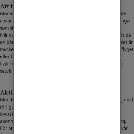
Att tänka på vid flyg- och båtresor
Moderna mobiler har kontakt med internet även när du inte
använder den, exempelvis för nedladdningar av uppdateringar
som sker i bakgrunden.
När du befinner dig helt utanför mobiltäckning, exempelvis på
en båt eller flygplan så sker då denna trafik via satellit, vilket är
mycket kostsamt. Slå därför av mobildata innan du går på flyget
eller båten.
I vår frågelista på denna sida
hittar du mer information om
satellitsamtal.
Aktivera Saldotak
Med funktionen Saldotak kan du som har ett abonnemang med
rörligt pris sätta en spärr vid ett belopp som inte får
överskridas. När saldotaket är uppnått spärras ditt
abonnemang samt eventuella gratistjänster för användning.
För att aktivera, ändra eller ta bort saldotak kontaktar du vår