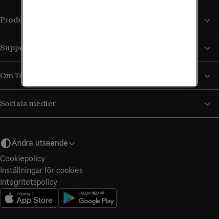
Produkter och tjänster
Support
Om Tele2
Sociala medier
Ändra utseende
Cookiepolicy
Inställningar för cookies
Integritetspolicy