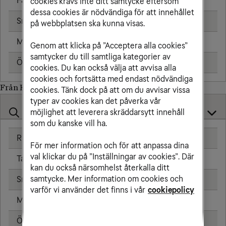
Fast telefon
8,50 kr/min
cookies krävs inte ditt samtycke eftersom
dessa cookies är nödvändiga för att innehållet
Sms
1,91 kr
på webbplatsen ska kunna visas.
Mms
2,39 kr
Genom att klicka på ”Acceptera alla cookies”
samtycker du till samtliga kategorier av
Öppningsavgift
0,79 kr
cookies. Du kan också välja att avvisa alla
cookies och fortsätta med endast nödvändiga
Från Kina till
cookies. Tänk dock på att om du avvisar vissa
typer av cookies kan det påverka vår
möjlighet att leverera skräddarsytt innehåll
som du kanske vill ha.
Ringa samtal
20,00 kr/min
För mer information och för att anpassa dina
val klickar du på ”Inställningar av cookies”. Där
Ta emot samtal
20,00 kr/min
kan du också närsomhelst återkalla ditt
samtycke. Mer information om cookies och
Sms
4,80 kr
varför vi använder det finns i vår
cookiepolicy
Mms
8,80 kr
Öppningsavgift
0,79 kr