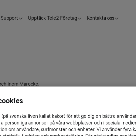
Support
Upptäck Tele2 Företag
Kontakta oss
n och inom Marocko.
cookies
(på svenska även kallat kakor) för att ge dig en bättre använda
ra personliga annonser på våra webbplatser och i sociala medie
ation om användare, surfmönster och enheter. Vi använder fyra k