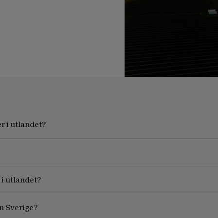
r i utlandet?
 i utlandet?
n Sverige?