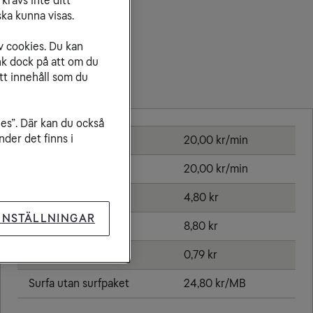
krävs inte ditt
ka kunna visas.
v cookies. Du kan
nk dock på att om du
tt innehåll som du
Priser inom Marocko
ies”. Där kan du också
der det finns i
Ringa samtal
20,00 kr/min
Ta emot samtal
20,00 kr/min
Sms
4,80 kr
INSTÄLLNINGAR
Mms
8,80 kr
Öppningsavgift
0,79 kr
Surfa utan surfpaket
24,80 kr/MB