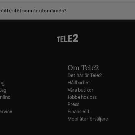
 mobil (+46) som är utomlands?
Om Tele2
Det här är Tele2
ing
Hållbarhet
tag
Våra butiker
nline
Jobba hos oss
e
Press
ervice
Finansiellt
Mobilåterförsäljare