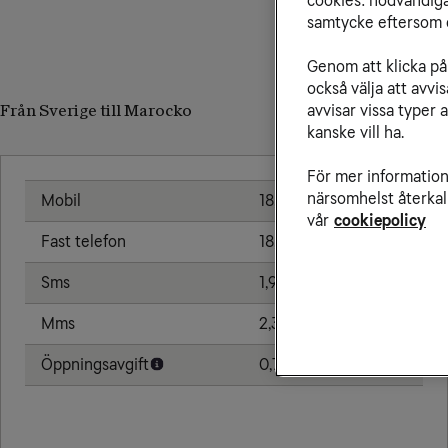
cookies: nödvändiga,
samtycke eftersom d
Genom att klicka på 
också välja att avv
avvisar vissa typer 
Från Sverige till Marocko
kanske vill ha.
För mer information 
närsomhelst återkal
Mobil
18,00 kr/min
vår
cookiepolicy
Fast telefon
18,00 kr/min
Sms
1,91 kr
Mms
2,39 kr
Öppningsavgift
0,79 kr