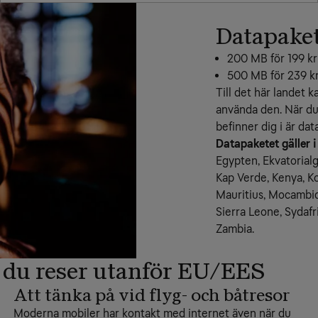
Datapaket 
200 MB för 199 kr
500 MB för 239 kr
Till det här landet k
använda den. När du
befinner dig i är dat
Datapaketet gäller i
Egypten, Ekvatorial
Kap Verde, Kenya, K
Mauritius, Mocambiqu
Sierra Leone, Sydafr
Zambia.
 du reser utanför EU/EES
Att tänka på vid flyg- och båtresor
Moderna mobiler har kontakt med internet även när du