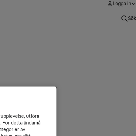
Logga in
Sök
rupplevelse, utföra
r. För detta ändamål
ategorier av