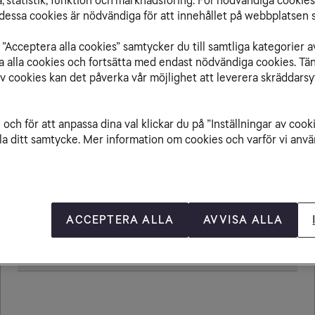
 statistik, funktion och marknadsföring. För nödvändiga cookies 
essa cookies är nödvändiga för att innehållet på webbplatsen s
”Acceptera alla cookies” samtycker du till samtliga kategorier a
isa alla cookies och fortsätta med endast nödvändiga cookies. Tä
Från Marocko till
av cookies kan det påverka vår möjlighet att leverera skräddarsy
och för att anpassa dina val klickar du på ”Inställningar av cook
la ditt samtycke. Mer information om cookies och varför vi använ
Ringa samtal
20,00 kr/min
Ta emot samtal
20,00 kr/min
Sms
4,80 kr
ACCEPTERA ALLA
AVVISA ALLA
Mms
8,80 kr
Öppningsavgift
0,79 kr