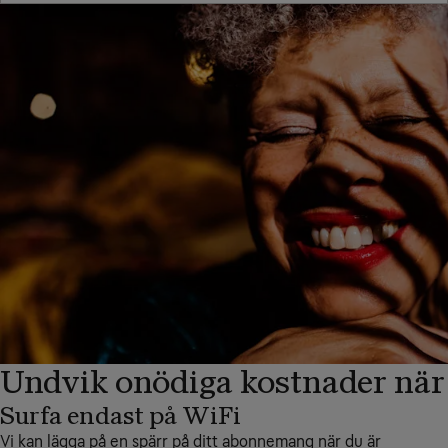
Undvik onödiga kostnader när
Surfa endast på WiFi
Vi kan lägga på en spärr på ditt abonnemang när du är