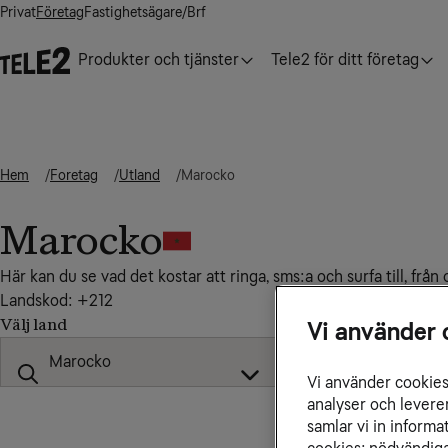
Privat
Företag
Fastighetsägare/Brf
Produkter och tjänster
Tele2 för ditt företag
Hem
Foretag
Utland
Marocko
Marocko
Här kan du se vad det kostar att ringa, sms:a och surfa till, frå
Landskod: +212
Välj land
Vi använder 
Vi använder cookies 
analyser och levere
samlar vi in inform