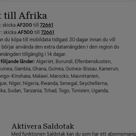
till Afrika
: skicka
AF200
till
72661
: skicka
AF500
till
72661
an du köpa till mobildata tidigast 30 dagar innan du vill 
 börjar använda den extra datamängden i den region du 
amängden tillgänglig i 14 dagar.
 följande länder:
 Algeriet, Burundi, Elfenbenskusten, 
guinea, Gambia, Ghana, Guinea, Guinea-Bissau, Kamerun, 
ongo-Kinshasa, Malawi, Marocko, Mauretanien, 
e, Niger, Nigeria, Rwanda, Senegal, Seychellerna, 
ika, Sudan, Tanzania, Tchad, Togo, Tunisien, Uganda, 
Aktivera Saldotak
Med funktionen Saldotak kan du som har ett abonnemang