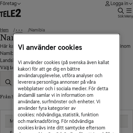
Företag
Logga in
Sök
Meny
Hem
Namibia
• • •
Namibia
Här kan du se vad det kostar att ringa, sms:a till, från och inom
Vi använder cookies
Namibia. Det går inte att surfa med mobilen landet.
Landskod: +264
Vi använder cookies (på svenska även kallat
Välj land
kakor) för att ge dig en bättre
användarupplevelse, utföra analyser och
leverera personliga annonser på våra
webbplatser och i sociala medier. För detta
ändamål samlar vi in information om
Från Sverige till Namibia
användare, surfmönster och enheter. Vi
använder fyra kategorier av
cookies: nödvändiga, statistik, funktion
Mobil
18,00 kr/min
och marknadsföring. För nödvändiga
cookies krävs inte ditt samtycke eftersom