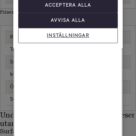
ACCEPTERA ALLA
Priser inom Namibia
AVVISA ALLA
INSTÄLLNINGAR
Ringa samtal
20,00 kr/min
Ta emot samtal
20,00 kr/min
Sms
4,80 kr
Mms
8,80 kr
Öppningsavgift
0,79 kr
Surfa utan surfpaket
103,68 kr/MB
Undvik onödiga kostnader när du reser
utanför EU/EES
Surfa endast på WiFi