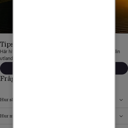
Tips för utlandsresor
Här hittar du det mesta som rör data och telefoni under din 
utlandsresa.
Läs mer
Frågor och svar
Hur skyddar jag mig från höga kostnader i utlandet?
Hur mycket kan jag surfa utomlands?