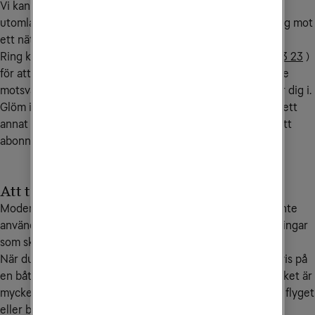
Vi kan lägga på en spärr på ditt abonnemang när du är
utomlands. Spärren aktiveras när din mobil kopplar upp sig mot
ett nät utomlands och avaktiveras när du kommer hem.
Ring kundservice på
90 444
(från utlandet
+46 772 23 23 23
)
för att aktivera spärren. Samtalskostnaden till kundservice
motsvarar ett samtal till Sverige från det land du befinner dig i.
Glöm inte att sätta på dataroaming i din mobil när du är i ett
annat EU/EES-land för att kunna utnyttja mobilsurfen i ditt
abonnemang.
Att tänka på vid flyg- och båtresor
Moderna mobiler har kontakt med internet även när du inte
använder den, exempelvis för nedladdningar av uppdateringar
som sker i bakgrunden.
När du befinner dig helt utanför mobiltäckning, exempelvis på
en båt eller flygplan så sker då denna trafik via satellit, vilket är
mycket kostsamt. Slå därför av mobildata innan du går på flyget
eller båten.