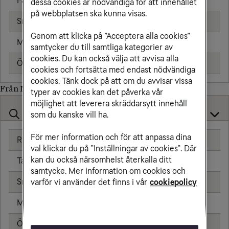
Fast telefon
18,00 kr/min
dessa cookies är nödvändiga för att innehållet
på webbplatsen ska kunna visas.
Sms
1,91 kr
Genom att klicka på ”Acceptera alla cookies”
Mms
2,39 kr
samtycker du till samtliga kategorier av
cookies. Du kan också välja att avvisa alla
Öppningsavgift
0,79 kr
cookies och fortsätta med endast nödvändiga
cookies. Tänk dock på att om du avvisar vissa
Från Namibia till
typer av cookies kan det påverka vår
möjlighet att leverera skräddarsytt innehåll
som du kanske vill ha.
För mer information och för att anpassa dina
Ringa samtal
20,00 kr/min
val klickar du på ”Inställningar av cookies”. Där
kan du också närsomhelst återkalla ditt
Ta emot samtal
20,00 kr/min
samtycke. Mer information om cookies och
Sms
4,80 kr
varför vi använder det finns i vår
cookiepolicy
Mms
8,80 kr
Öppningsavgift
0,79 kr