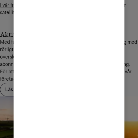
I vår frågelista på denna sida
hittar du mer information om
satellitsamtal.
Aktivera Saldotak
Med funktionen Saldotak kan du som har ett abonnemang med
rörligt pris sätta en spärr vid ett belopp som inte får
överskridas. När saldotaket är uppnått spärras ditt
abonnemang samt eventuella gratistjänster för användning.
För att aktivera, ändra eller ta bort saldotak kontaktar du vår
företagskundservice på
90 444
.
Läs mer om Saldotak