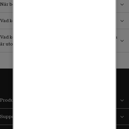
När börjar jag betala för surf och samtal i utlandet?
Vad kostar det att ta emot sms/mms från Sverige?
Vad kostar det att ringa till en svensk mobil (+46) som
är utomlands?
Produkter och tjänster
Support