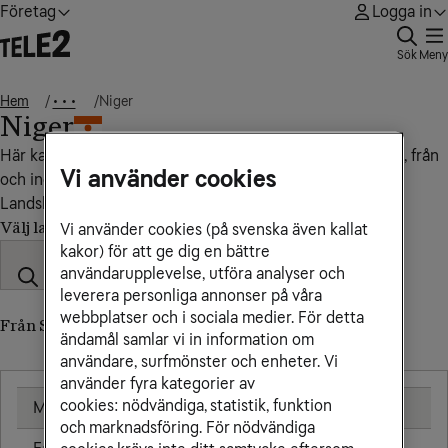
Företag
Logga in
Sök
Meny
Hem
Niger
• • •
Niger
Här kan du se vad det kostar att ringa, sms:a och surfa till, från
Vi använder cookies
och inom Niger.
Landskod: +227
Välj land
Vi använder cookies (på svenska även kallat
kakor) för att ge dig en bättre
användarupplevelse, utföra analyser och
leverera personliga annonser på våra
webbplatser och i sociala medier. För detta
Från Sverige till Niger
ändamål samlar vi in information om
användare, surfmönster och enheter. Vi
använder fyra kategorier av
cookies: nödvändiga, statistik, funktion
Mobil
25,00 kr/min
och marknadsföring. För nödvändiga