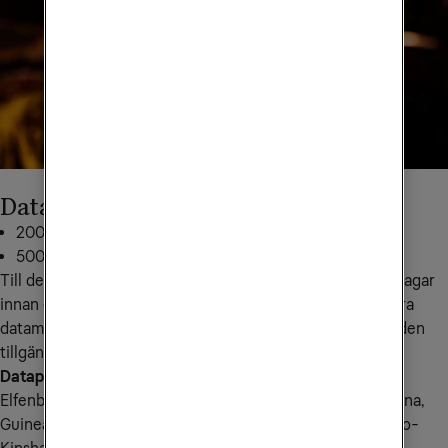
Datapaket till Afrika
200 MB för 199 kr: skicka
AF200
till
72661
500 MB för 239 kr: skicka
AF500
till
72661
Till det här landet kan du köpa till mobildata tidigast 30 dagar 
innan du vill använda den. När du börjar använda den extra 
datamängden i den region du befinner dig i är datamängden 
tillgänglig i 14 dagar.
Datapaketet gäller i följande länder:
 Algeriet, Burundi, 
Elfenbenskusten, Egypten, Ekvatorialguinea, Gambia, Ghana, 
Guinea, Guinea-Bissau, Kamerun, Kap Verde, Kenya, Kongo-