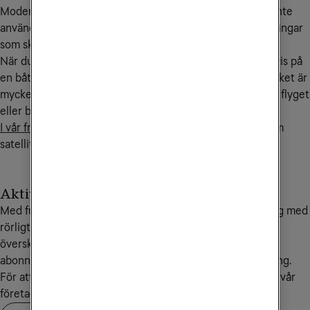
Moderna mobiler har kontakt med internet även när du inte
använder den, exempelvis för nedladdningar av uppdateringar
som sker i bakgrunden.
När du befinner dig helt utanför mobiltäckning, exempelvis på
en båt eller flygplan så sker då denna trafik via satellit, vilket är
mycket kostsamt. Slå därför av mobildata innan du går på flyget
eller båten.
I vår frågelista på denna sida
hittar du mer information om
satellitsamtal.
Aktivera Saldotak
Med funktionen Saldotak kan du som har ett abonnemang med
rörligt pris sätta en spärr vid ett belopp som inte får
överskridas. När saldotaket är uppnått spärras ditt
abonnemang samt eventuella gratistjänster för användning.
För att aktivera, ändra eller ta bort saldotak kontaktar du vår
företagskundservice på
90 444
.