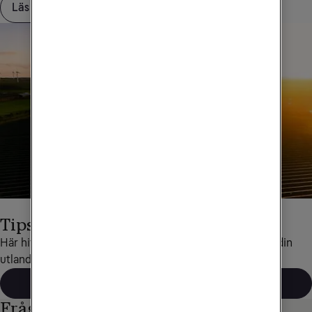
Läs mer om Saldotak
Tips för utlandsresor
Här hittar du det mesta som rör data och telefoni under din 
utlandsresa.
Läs mer
Frågor och svar