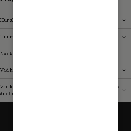
Hur skyddar jag mig från höga kostnader i utlandet?
Hur mycket kan jag surfa utomlands?
När börjar jag betala för surf och samtal i utlandet?
Vad kostar det att ta emot sms/mms från Sverige?
Vad kostar det att ringa till en svensk mobil (+46) som
är utomlands?