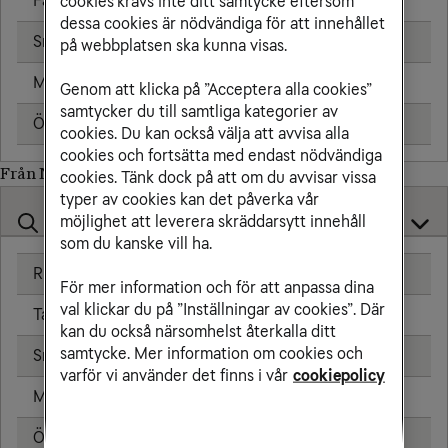
Fast telefon
25,00 kr/min
cookies krävs inte ditt samtycke eftersom
dessa cookies är nödvändiga för att innehållet
Sms
1,91 kr
på webbplatsen ska kunna visas.
Mms
2,39 kr
Genom att klicka på ”Acceptera alla cookies”
samtycker du till samtliga kategorier av
Öppningsavgift
0,79 kr
cookies. Du kan också välja att avvisa alla
cookies och fortsätta med endast nödvändiga
Från Niger till
cookies. Tänk dock på att om du avvisar vissa
typer av cookies kan det påverka vår
möjlighet att leverera skräddarsytt innehåll
som du kanske vill ha.
Ringa samtal
20,00 kr/min
För mer information och för att anpassa dina
val klickar du på ”Inställningar av cookies”. Där
Ta emot samtal
20,00 kr/min
kan du också närsomhelst återkalla ditt
samtycke. Mer information om cookies och
Sms
4,80 kr
varför vi använder det finns i vår
cookiepolicy
Mms
8,80 kr
Öppningsavgift
0,79 kr