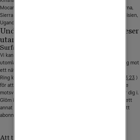
Kinshasa, Malawi, Marocko, Mauretanien, Mauritius, 
Mocambique, Niger, Nigeria, Rwanda, Senegal, Seychellerna, 
Sierra Leone, Sydafrika, Sudan, Tanzania, Tchad, Togo, Tunisien, 
Uganda, Zambia.
Undvik onödiga kostnader när du reser
utanför EU/EES
Surfa endast på WiFi
Vi kan lägga på en spärr på ditt abonnemang när du är
utomlands. Spärren aktiveras när din mobil kopplar upp sig mot
ett nät utomlands och avaktiveras när du kommer hem.
Ring kundservice på
90 444
(från utlandet
+46 772 23 23 23
)
för att aktivera spärren. Samtalskostnaden till kundservice
motsvarar ett samtal till Sverige från det land du befinner dig i.
Glöm inte att sätta på dataroaming i din mobil när du är i ett
annat EU/EES-land för att kunna utnyttja mobilsurfen i ditt
abonnemang.
Att tänka på vid flyg- och båtresor