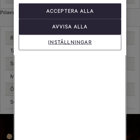
ACCEPTERA ALLA
Priser inom Niger
AVVISA ALLA
Ringa samtal
20,00 kr/min
INSTÄLLNINGAR
Ta emot samtal
20,00 kr/min
Sms
4,80 kr
Mms
8,80 kr
Öppningsavgift
0,79 kr
Surfa utan surfpaket
116,35 kr/MB