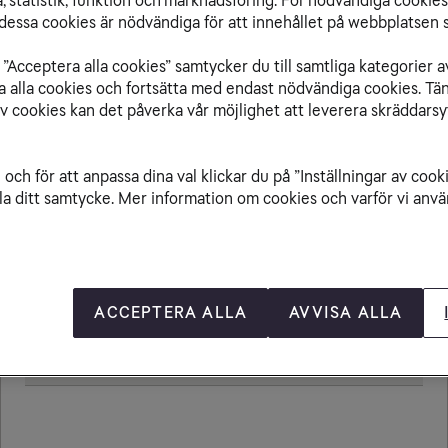
 statistik, funktion och marknadsföring. För nödvändiga cookies 
essa cookies är nödvändiga för att innehållet på webbplatsen s
”Acceptera alla cookies” samtycker du till samtliga kategorier a
isa alla cookies och fortsätta med endast nödvändiga cookies. Tä
Från Sudan till
av cookies kan det påverka vår möjlighet att leverera skräddarsy
och för att anpassa dina val klickar du på ”Inställningar av cook
la ditt samtycke. Mer information om cookies och varför vi använ
Ringa samtal
20,00 kr/min
Ta emot samtal
20,00 kr/min
Sms
4,80 kr
ACCEPTERA ALLA
AVVISA ALLA
Mms
8,80 kr
Öppningsavgift
0,79 kr