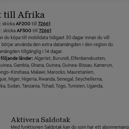
till Afrika
: skicka
AF200
till
72661
: skicka
AF500
till
72661
an du köpa till mobildata tidigast 30 dagar innan du vill 
 börjar använda den extra datamängden i den region du 
amängden tillgänglig i 14 dagar.
 följande länder:
 Algeriet, Burundi, Elfenbenskusten, 
guinea, Gambia, Ghana, Guinea, Guinea-Bissau, Kamerun, 
ongo-Kinshasa, Malawi, Marocko, Mauretanien, 
e, Niger, Nigeria, Rwanda, Senegal, Seychellerna, 
ika, Sudan, Tanzania, Tchad, Togo, Tunisien, Uganda, 
Aktivera Saldotak
Med funktionen Saldotak kan du som har ett abonnemang