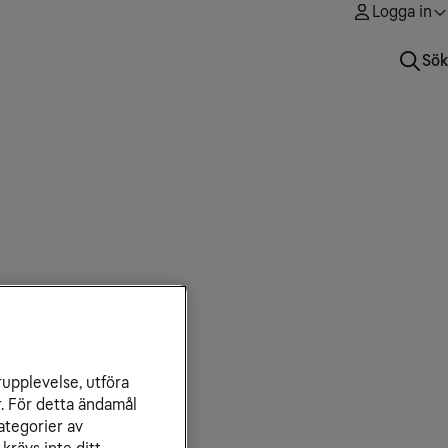
Logga in
Sök
rupplevelse, utföra
r. För detta ändamål
ategorier av