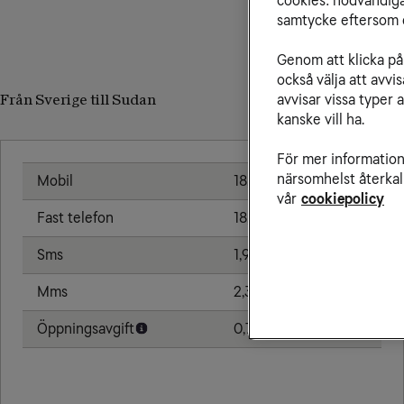
cookies: nödvändiga,
samtycke eftersom d
Genom att klicka på 
också välja att avv
avvisar vissa typer 
Från Sverige till Sudan
kanske vill ha.
För mer information 
närsomhelst återkal
Mobil
18,00 kr/min
vår
cookiepolicy
Fast telefon
18,00 kr/min
Sms
1,91 kr
Mms
2,39 kr
Öppningsavgift
0,79 kr