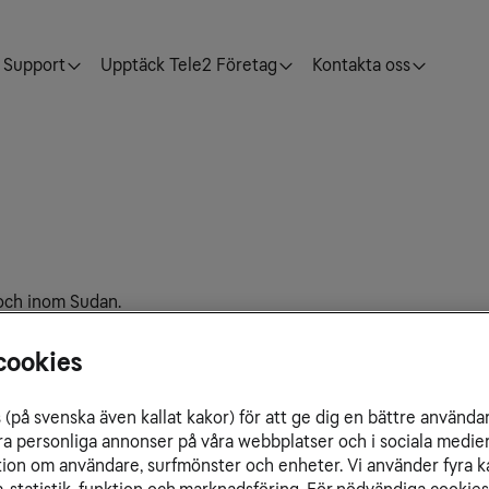
Support
Upptäck Tele2 Företag
Kontakta oss
n och inom Sudan.
cookies
(på svenska även kallat kakor) för att ge dig en bättre använda
ra personliga annonser på våra webbplatser och i sociala medie
ation om användare, surfmönster och enheter. Vi använder fyra k