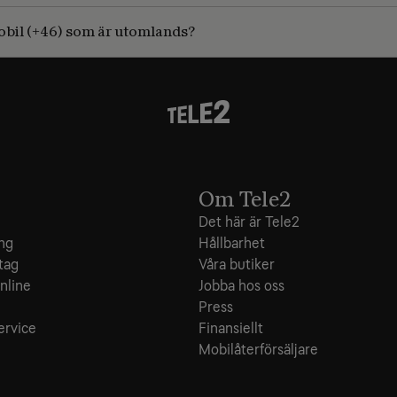
 mobil (+46) som är utomlands?
Om Tele2
Det här är Tele2
ing
Hållbarhet
tag
Våra butiker
nline
Jobba hos oss
e
Press
ervice
Finansiellt
Mobilåterförsäljare