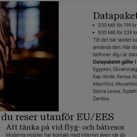
Datapaket 
200 MB för 199 kr
500 MB för 239 kr
Till det här landet k
använda den. När du
befinner dig i är dat
Datapaketet gäller i
Egypten, Ekvatorial
Kap Verde, Kenya, K
Mauritius, Mocambiqu
Sierra Leone, Sydafr
Zambia.
 du reser utanför EU/EES
Att tänka på vid flyg- och båtresor
Moderna mobiler har kontakt med internet även när du