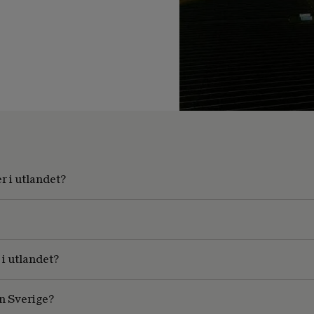
r i utlandet?
 i utlandet?
n Sverige?