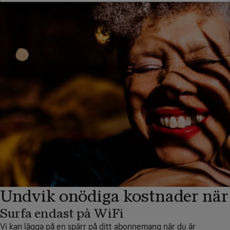
Undvik onödiga kostnader när
Surfa endast på WiFi
Vi kan lägga på en spärr på ditt abonnemang när du är