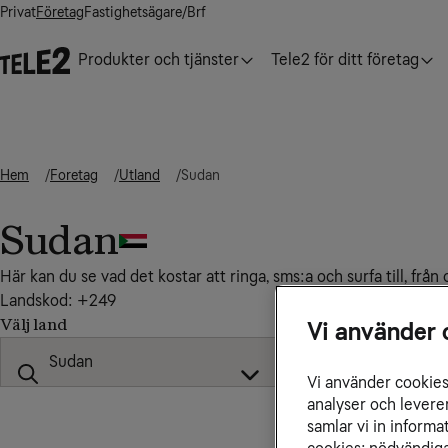
Privat
Företag
Fastighetsägare/Brf
Produkter och tjänster
Tele2 för ditt företag
Hem
Foretag
Utland
Sudan
Sudan
Här kan du se vad det kostar att ringa, sms:a och surfa till, frå
Landskod: +249
Välj land
Vi använder 
Vi använder cookies 
analyser och levere
samlar vi in inform