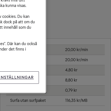
krävs inte ditt
ka kunna visas.
v cookies. Du kan
nk dock på att om du
tt innehåll som du
Priser inom Sudan
ies”. Där kan du också
der det finns i
Ringa samtal
20,00 kr/min
Ta emot samtal
20,00 kr/min
Sms
4,80 kr
INSTÄLLNINGAR
Mms
8,80 kr
Öppningsavgift
0,79 kr
Surfa utan surfpaket
116,35 kr/MB