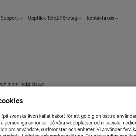
Support
Upptäck Tele2 Företag
Kontakta oss
 och inom Tadzjikistan.
cookies
(på svenska även kallat kakor) för att ge dig en bättre använda
ra personliga annonser på våra webbplatser och i sociala medie
ation om användare, surfmönster och enheter. Vi använder fyra k