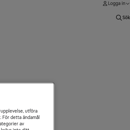
Logga in
Sök
rupplevelse, utföra
r. För detta ändamål
ategorier av