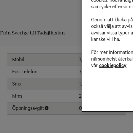
cookies: nödvändiga,
samtycke eftersom d
Genom att klicka på 
också välja att avv
avvisar vissa typer 
Från Sverige till Tadzjikistan
kanske vill ha.
För mer information 
närsomhelst återkal
Mobil
7,00 kr/min
vår
cookiepolicy
Fast telefon
7,00 kr/min
Sms
1,91 kr
Mms
2,39 kr
Öppningsavgift
0,79 kr