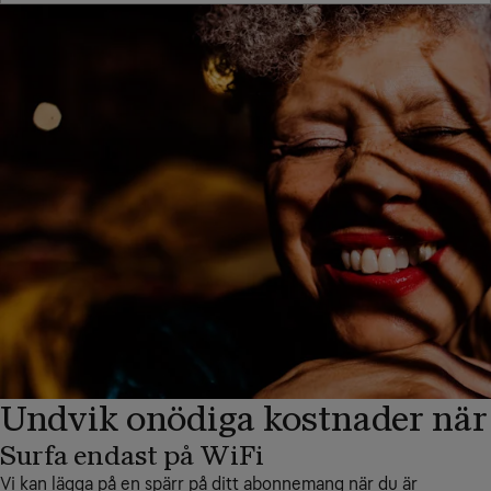
Undvik onödiga kostnader när
Surfa endast på WiFi
Vi kan lägga på en spärr på ditt abonnemang när du är