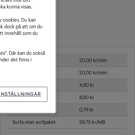
krävs inte ditt
ka kunna visas.
v cookies. Du kan
nk dock på att om du
tt innehåll som du
Priser inom Tadzjikistan
ies”. Där kan du också
der det finns i
Ringa samtal
20,00 kr/min
Ta emot samtal
20,00 kr/min
Sms
4,80 kr
INSTÄLLNINGAR
Mms
8,80 kr
Öppningsavgift
0,79 kr
Surfa utan surfpaket
58,75 kr/MB