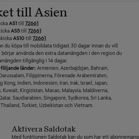
et till Asien
kicka
AS1
till
72661
kicka
AS5
till
72661
skicka
AS10
till
72661
an du köpa till mobildata tidigast 30 dagar innan du vill 
 börjar använda den extra datamängden i den region du 
amängden tillgänglig i 14 dagar.
 följande länder:
 Armenien, Azerbajdzjan, Bahrain, 
Darussalam, Filippinerna, Förenade Arabemiraten, 
Kong, Indien, Indonesien, Iran, Irak, Israel, Japan, 
 Kuwait, Kirgizistan, Macao, Malaysia, Maldiverna, 
atar, Saudiarabien, Singapore, Sydkorea, Sri Lanka, 
, Thailand, Turkiet, Uzbekistan och Vietnam.
Aktivera Saldotak
Med funktionen Saldotak kan du som har ett abonnemang