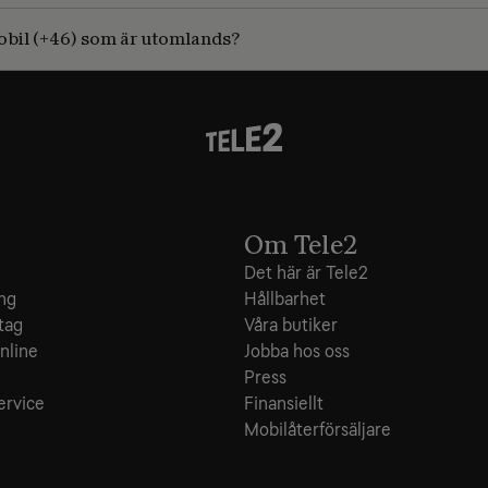
 mobil (+46) som är utomlands?
Om Tele2
Det här är Tele2
ing
Hållbarhet
tag
Våra butiker
nline
Jobba hos oss
e
Press
ervice
Finansiellt
Mobilåterförsäljare