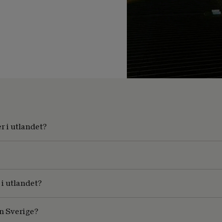
r i utlandet?
 i utlandet?
n Sverige?