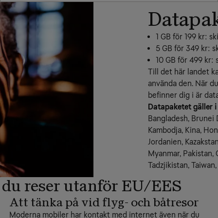
Datapak
1 GB för 199 kr: s
5 GB för 349 kr: s
10 GB för 499 kr: 
Till det här landet k
använda den. När du
befinner dig i är dat
Datapaketet gäller i
Bangladesh, Brunei 
Kambodja, Kina, Hong 
Jordanien, Kazakstan,
Myanmar, Pakistan, Q
Tadzjikistan, Taiwan
 du reser utanför EU/EES
Att tänka på vid flyg- och båtresor
Moderna mobiler har kontakt med internet även när du