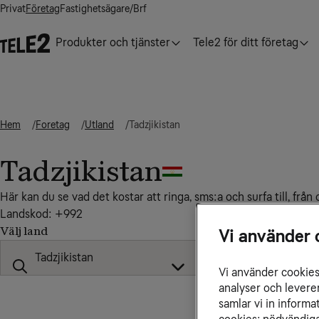
Privat
Företag
Fastighetsägare/Brf
Produkter och tjänster
Tele2 för ditt företag
Hem
Foretag
Utland
Tadzjikistan
Tadzjikistan
Här kan du se vad det kostar att ringa, sms:a och surfa till, från
Landskod: +992
Välj land
Vi använder 
Vi använder cookies 
analyser och levere
samlar vi in inform