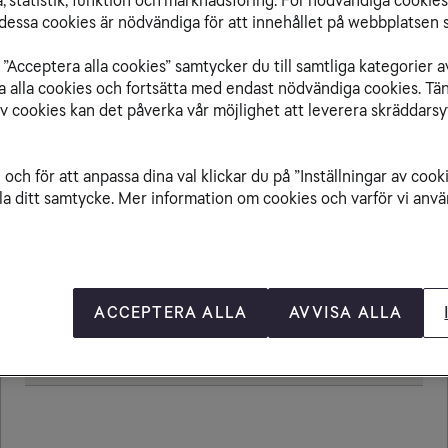
 statistik, funktion och marknadsföring. För nödvändiga cookies 
essa cookies är nödvändiga för att innehållet på webbplatsen s
”Acceptera alla cookies” samtycker du till samtliga kategorier a
isa alla cookies och fortsätta med endast nödvändiga cookies. Tä
Från Tadzjikistan till
av cookies kan det påverka vår möjlighet att leverera skräddarsy
och för att anpassa dina val klickar du på ”Inställningar av cook
la ditt samtycke. Mer information om cookies och varför vi använ
Ringa samtal
20,00 kr/min
Ta emot samtal
20,00 kr/min
Sms
4,80 kr
ACCEPTERA ALLA
AVVISA ALLA
Mms
8,80 kr
Öppningsavgift
0,79 kr