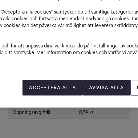
”Acceptera alla cookies” samtycker du till samtliga kategorier a
isa alla cookies och fortsätta med endast nödvändiga cookies. Tä
av cookies kan det påverka vår möjlighet att leverera skräddarsy
Från Zimbabwe till
och för att anpassa dina val klickar du på ”Inställningar av cook
la ditt samtycke. Mer information om cookies och varför vi använ
Ringa samtal
20,00 kr/min
Ta emot samtal
20,00 kr/min
Sms
4,80 kr
ACCEPTERA ALLA
AVVISA ALLA
Mms
8,80 kr
Öppningsavgift
0,79 kr