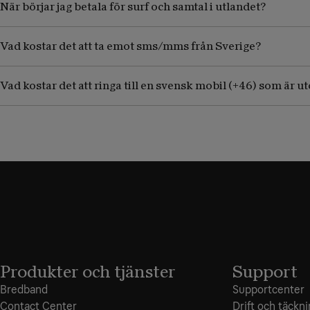
När börjar jag betala för surf och samtal i utlandet?
Vad kostar det att ta emot sms/mms från Sverige?
Vad kostar det att ringa till en svensk mobil (+46) som är 
Produkter och tjänster
Support
Bredband
Supportcenter
Contact Center
Drift och täckn