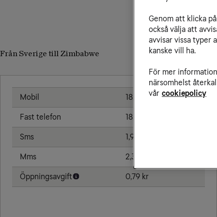
Genom att klicka på 
också välja att avv
avvisar vissa typer 
kanske vill ha.
Från Sverige till Zimbabwe
För mer information 
närsomhelst återkal
vår
cookiepolicy
Mobil
18,00 kr/min
Fast telefon
18,00 kr/min
Sms
1,91 kr
Mms
2,39 kr
Öppningsavgift
0,79 kr