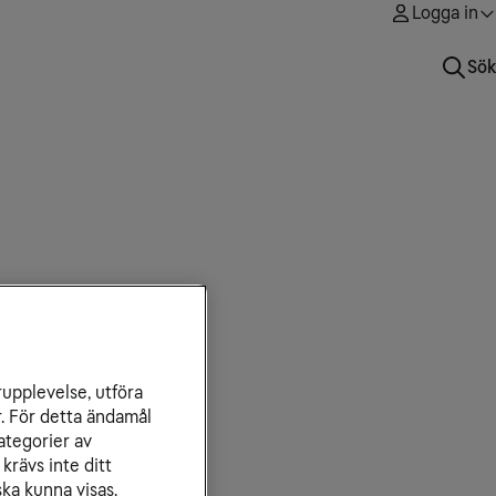
Logga in
Sök
rupplevelse, utföra
r. För detta ändamål
ategorier av
krävs inte ditt
ka kunna visas.