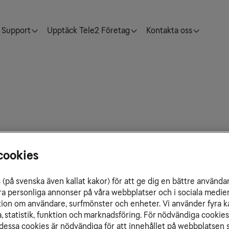
Support
Upptäck Tele2 Företag
Kontakta oss
ån och inom Zimbabwe.
cookies
(på svenska även kallat kakor) för att ge dig en bättre använda
ra personliga annonser på våra webbplatser och i sociala medie
ation om användare, surfmönster och enheter. Vi använder fyra k
 statistik, funktion och marknadsföring. För nödvändiga cookies 
essa cookies är nödvändiga för att innehållet på webbplatsen s