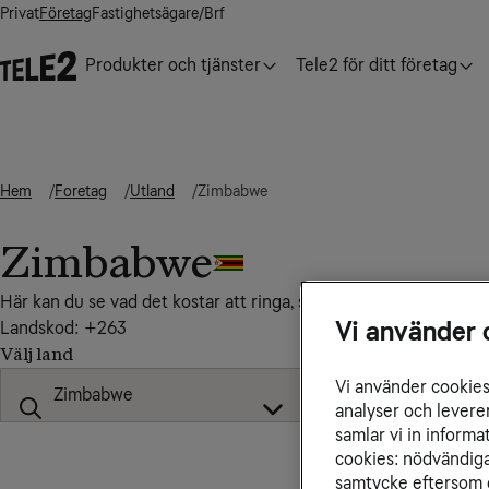
Privat
Företag
Fastighetsägare/Brf
Produkter och tjänster
Tele2 för ditt företag
Hem
Foretag
Utland
Zimbabwe
Zimbabwe
Här kan du se vad det kostar att ringa, sms:a och surfa till, fr
Vi använder 
Landskod: +263
Välj land
Vi använder cookies 
analyser och levere
samlar vi in inform
cookies: nödvändiga,
samtycke eftersom d