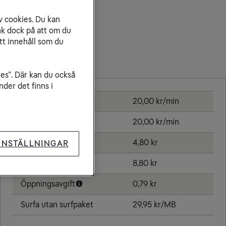
v cookies. Du kan
nk dock på att om du
tt innehåll som du
Priser inom Zimbabwe
ies”. Där kan du också
der det finns i
Ringa samtal
20,00 kr/min
Ta emot samtal
20,00 kr/min
Sms
4,80 kr
INSTÄLLNINGAR
Mms
8,80 kr
Öppningsavgift
0,79 kr
Surfa utan surfpaket
29,95 kr/MB