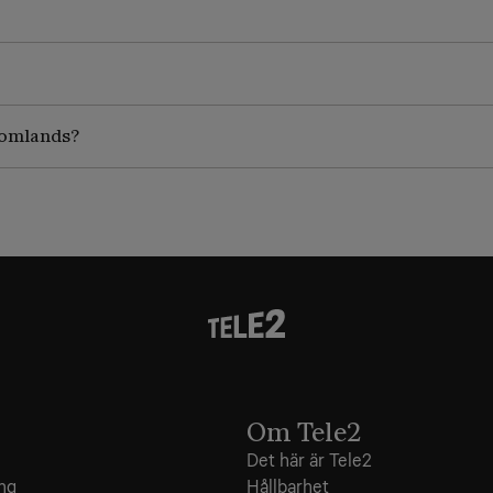
utomlands?
Om Tele2
Det här är Tele2
ing
Hållbarhet