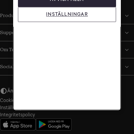
INSTÄLLNINGAR
Produkter och tjänster
Support
Om Tele2
Sociala medier
Ändra utseende
Cookiepolicy
Inställningar för cookies
Integritetspolicy