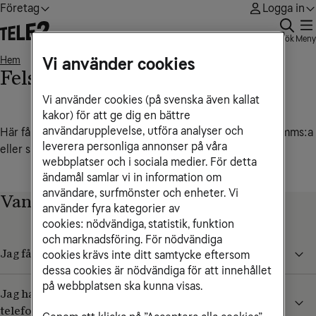
Företag
Logga in
Sök
Meny
Hem
Felsökning av mobildata
Vi använder cookies
• • •
Felsökning av mobildata
Vi använder cookies (på svenska även kallat
kakor) för att ge dig en bättre
användarupplevelse, utföra analyser och
Här får du hjälp att lösa problem relaterade till att surfa, mms:a
leverera personliga annonser på våra
eller skicka mejl med mobilen.
webbplatser och i sociala medier. För detta
ändamål samlar vi in information om
användare, surfmönster och enheter. Vi
Vanliga frågor och svar
använder fyra kategorier av
cookies: nödvändiga, statistik, funktion
och marknadsföring. För nödvändiga
Jag får inte inställningarna för data att fungera?
cookies krävs inte ditt samtycke eftersom
dessa cookies är nödvändiga för att innehållet
på webbplatsen ska kunna visas.
Jag har fått ett mms, men kan inte se det på min
telefon?