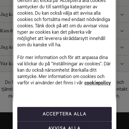
Genom att klicka på ”Acceptera alla cookies”
samtycker du till samtliga kategorier av
cookies. Du kan också välja att avvisa alla
Jag kan inte surfa fast jag har ett datapaket?
cookies och fortsätta med endast nödvändiga
cookies. Tänk dock på att om du avvisar vissa
Kan du inte skicka mejl med din telefon?
typer av cookies kan det påverka vår
möjlighet att leverera skräddarsytt innehåll
som du kanske vill ha.
Jag är utomlands men får inte mobilsurf att fungera
För mer information och för att anpassa dina
Var kan jag se om Tele2 har driftstörningar?
val klickar du på ”Inställningar av cookies”. Där
kan du också närsomhelst återkalla ditt
Behöver du komma i kontakt med oss?
samtycke. Mer information om cookies och
Du hittar information och hjälp som rör våra produkter och
varför vi använder det finns i vår
cookiepolicy
tjänster i vår
supportsektion
.
Om du behöver komma i kontakt
med oss hittar du kontaktuppgifter via knappen nedan.
Kontakta oss
ACCEPTERA ALLA
AVVISA ALLA