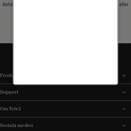
Behöver du hjälp eller rådgivning? Kontakta oss via mejl eller
ring oss på 90 444.
Kontakta oss
Produkter och tjänster
Support
Om Tele2
Sociala medier