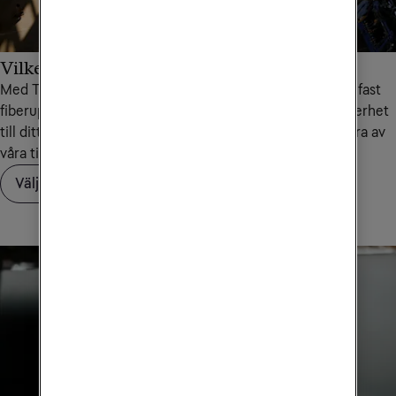
Vilken hastighet behöver ditt företag?
Med Tele2 Företags bredband för företag får du en egen fast
fiberuppkoppling mot internet av högsta kvalitet och säkerhet
till ditt företag. Men hur väljer du rätt hastighet? Läs några av
våra tips för att välja rätt för just ditt företag.
Välj rätt hastighet