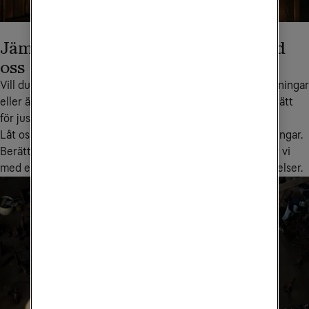
Jämför din nuvarande operatör med
oss
Vill du som småföretagare ha lägre kostnader, enklare lösningar 
eller är du osäker på vilka tjänster och produkter som är rätt 
för just din verksamhet?
Låt oss hjälpa dig att maximera ditt företags telekomlösningar. 
Berätta hur ditt nuvarande upplägg ser ut så återkommer vi 
med en tydlig jämförelse - kostnadsfritt och utan förbindelser.