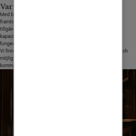
Varför bredband från Tele2?
Med bredband från Tele2 får du en stabil, snabb och 
framtidssäker lösning, byggd för dig som kräver hög 
tillgänglighet för din verksamhet. Du kan enkelt anpassa 
kapacitet och tjänster när behoven ändras och får en väl 
fungerande grund för ett digitalt arbetssätt.
Vi finns här för dig - med trygg support, tydliga tjänster och 
möjlighet att kombinera uppkopplingen med de 
kommunikationslösningar ditt företag behöver.