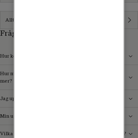
ADSL
Allt om ADSL
Frågor och svar
Hur kommer jag igång med mitt mobila bredband?
Hur mycket data har jag kvar och hur kan jag fylla på
mer?
Jag upplever låg hastighet, vad kan jag göra?
Min uppkoppling bryts, vad kan jag göra?
Vilka olika typer av bredband erbjuder Tele2 Företag?