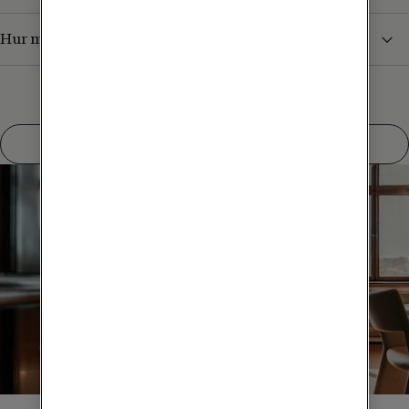
Hur mäts bredbandshastigheten?
Visa fler