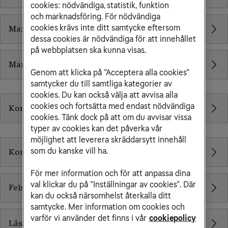
cookies: nödvändiga, statistik, funktion
och marknadsföring. För nödvändiga
cookies krävs inte ditt samtycke eftersom
Maximal hastighet
dessa cookies är nödvändiga för att innehållet
på webbplatsen ska kunna visas.
Manualer
Genom att klicka på ”Acceptera alla cookies”
samtycker du till samtliga kategorier av
Bredband via 5G
cookies. Du kan också välja att avvisa alla
cookies och fortsätta med endast nödvändiga
Kom igång
cookies. Tänk dock på att om du avvisar vissa
Mobilt bredband
typer av cookies kan det påverka vår
möjlighet att leverera skräddarsytt innehåll
som du kanske vill ha.
Kom igång
För mer information och för att anpassa dina
val klickar du på ”Inställningar av cookies”. Där
Felsökning
kan du också närsomhelst återkalla ditt
samtycke. Mer information om cookies och
varför vi använder det finns i vår
cookiepolicy
Lås upp ditt modem