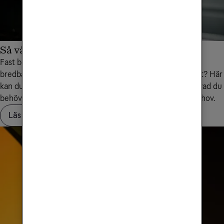
Så väljer du bredband till företaget
Fast bredband med fiber, bredband via 5G eller mobilt
bredband - vilken uppkoppling är bäst för din verksamhet? Här
kan du lära dig mer om olika typer av uppkoppling, samt vad du
behöver tänka på för att välja rätt utifrån ditt företags behov.
Läs artikeln Så väljer du bredband