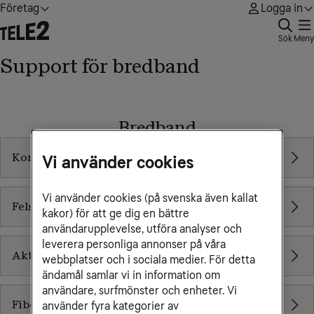
Företag
Logga in
Sök
Meny
Support för bredband
Bredband
Kom igång
Vi använder cookies
Vi använder cookies (på svenska även kallat
Felsökning
kakor) för att ge dig en bättre
användarupplevelse, utföra analyser och
leverera personliga annonser på våra
Aktivera WiFi
webbplatser och i sociala medier. För detta
ändamål samlar vi in information om
användare, surfmönster och enheter. Vi
FiberKoax eller FiberLAN?
använder fyra kategorier av