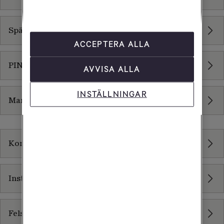
Spärra modem
ACCEPTERA ALLA
PIN- och PUK-kod
AVVISA ALLA
INSTÄLLNINGAR
Manualer
Mobildata
Kom igång
Inställningar
Felsökning