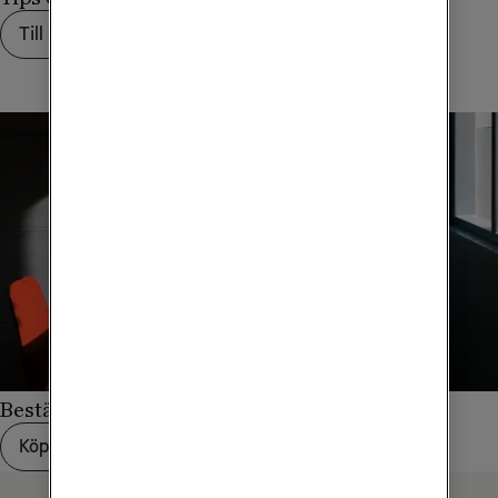
Till utlandstipsen
Beställ ett större datapaket
Köp mer data
Kontakta kundservice