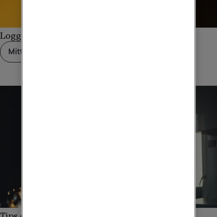
Logga in eller skapa konto
Mitt Tele2 Företag
Tips och råd inför din resa