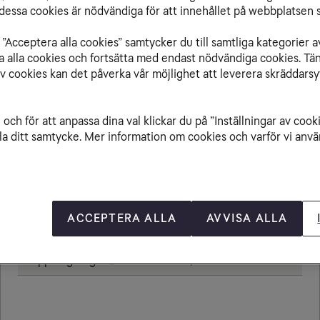
essa cookies är nödvändiga för att innehållet på webbplatsen s
”Acceptera alla cookies” samtycker du till samtliga kategorier a
isa alla cookies och fortsätta med endast nödvändiga cookies. Tä
Från Turkmenistan till
av cookies kan det påverka vår möjlighet att leverera skräddarsy
och för att anpassa dina val klickar du på ”Inställningar av cook
la ditt samtycke. Mer information om cookies och varför vi använ
Ringa samtal
20,00 kr/min
Ta emot samtal
20,00 kr/min
Sms
4,80 kr
ACCEPTERA ALLA
AVVISA ALLA
Mms
8,80 kr
Öppningsavgift
0,79 kr