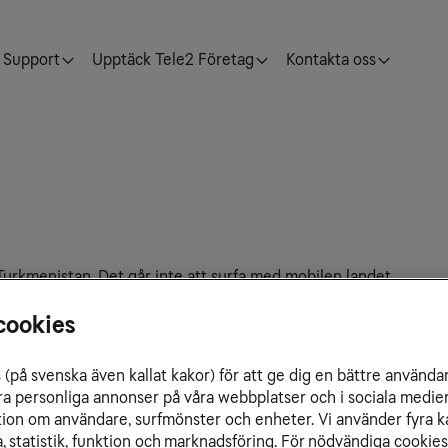
Support
Upptäck Tele2 Företag
Kontakta oss
m Turkmenistan. Det går inte att surfa med mobilen landet.
cookies
(på svenska även kallat kakor) för att ge dig en bättre använda
ra personliga annonser på våra webbplatser och i sociala medie
ation om användare, surfmönster och enheter. Vi använder fyra k
 statistik, funktion och marknadsföring. För nödvändiga cookies 