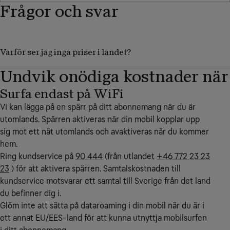
Frågor och svar
Varför ser jag inga priser i landet?
Undvik onödiga kostnader när
Surfa endast på WiFi
Vi kan lägga på en spärr på ditt abonnemang när du är
utomlands. Spärren aktiveras när din mobil kopplar upp
sig mot ett nät utomlands och avaktiveras när du kommer
hem.
Ring kundservice på
90 444
(från utlandet
+46 772 23 23
23
) för att aktivera spärren. Samtalskostnaden till
kundservice motsvarar ett samtal till Sverige från det land
du befinner dig i.
Glöm inte att sätta på dataroaming i din mobil när du är i
ett annat EU/EES-land för att kunna utnyttja mobilsurfen