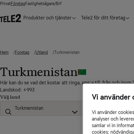
Privat
Företag
Fastighetsägare/Brf
Produkter och tjänster
Tele2 för ditt företag
Hem
Foretag
Utland
Turkmenistan
Turkmenistan
Här kan du se vad det kostar att ringa, sms:a till, från och ino
Landskod: +993
Vi använder 
Välj land
Vi använder cookies 
analyser och levere
samlar vi in inform
cookies: nödvändiga,