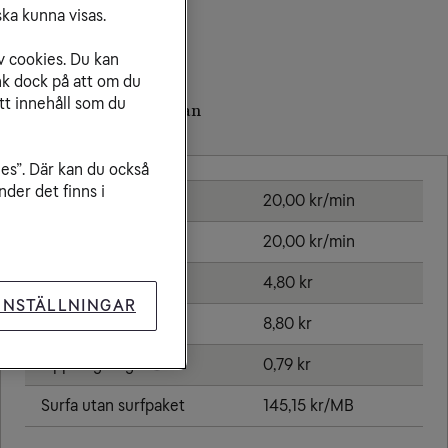
ka kunna visas.
v cookies. Du kan
nk dock på att om du
tt innehåll som du
Priser inom Turkmenistan
ies”. Där kan du också
der det finns i
Ringa samtal
20,00 kr/min
Ta emot samtal
20,00 kr/min
Sms
4,80 kr
INSTÄLLNINGAR
Mms
8,80 kr
Öppningsavgift
0,79 kr
Surfa utan surfpaket
145,15 kr/MB