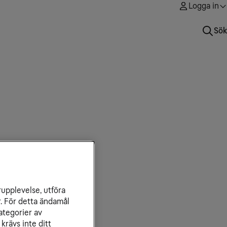
Logga in
Sök
rupplevelse, utföra
r. För detta ändamål
ategorier av
krävs inte ditt