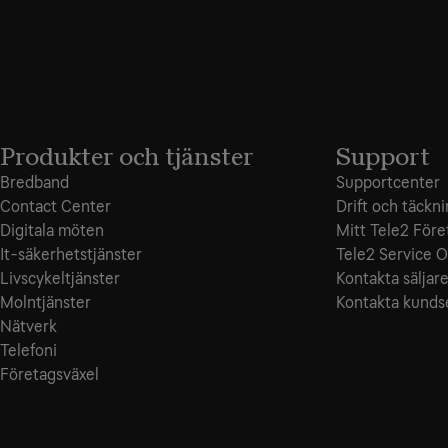
Produkter och tjänster
Support
Bredband
Supportcenter
Contact Center
Drift och täckn
Digitala möten
Mitt Tele2 Före
It-säkerhetstjänster
Tele2 Service O
Livscykeltjänster
Kontakta säljar
Molntjänster
Kontakta kunds
Nätverk
Telefoni
Företagsväxel