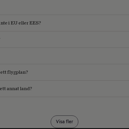
inte i EU eller EES?
?
 ett flygplan?
 ett annat land?
Visa fler