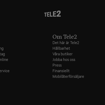
Om Tele2
Det här är Tele2
ing
Hållbarhet
tag
Våra butiker
nline
Jobba hos oss
e
Press
ervice
Finansiellt
Mobilåterförsäljare