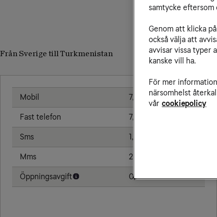
samtycke eftersom d
Genom att klicka på 
också välja att avv
avvisar vissa typer 
Från Sverige till Turkmenistan
kanske vill ha.
För mer information 
närsomhelst återkal
Mobil
7,00 kr/min
vår
cookiepolicy
Fast telefon
7,00 kr/min
Sms
1,91 kr
Mms
2,39 kr
Öppningsavgift
0,79 kr